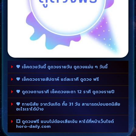
💖 เช็คดวงวันนี้ ดูดวงรายวัน ดูดวงแม่น ๆ วันนี้
💖 เช็คดวงรายสัปดาห์ แต่ละราศี ดูดวง ฟรี
💖 ดูดวงตามราศี เช็คดวงชะตา 12 ราศี ดูดวงรายปี
💖 ทายนิสัย จากวันเกิด ทั้ง 31 วัน สามารถบ่งบอกนิสัย
อะไรเราได้บ้าง
💥 ดูดวงฟรี แบบไม่ต้องเสียเงิน หาได้ที่หน้าเว็บไซต์
horo-daily.com