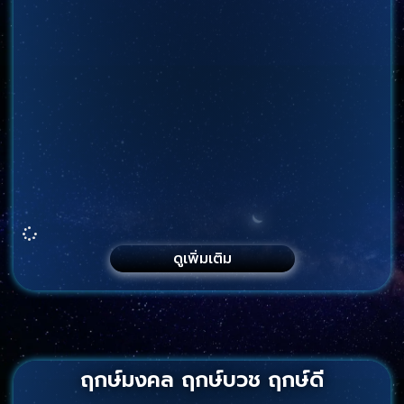
ดูเพิ่มเติม
ฤกษ์มงคล ฤกษ์บวช ฤกษ์ดี