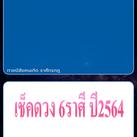
ทายนิสัยคนเกิด ราศีกรกฎ