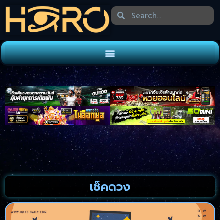
เช็คดวง