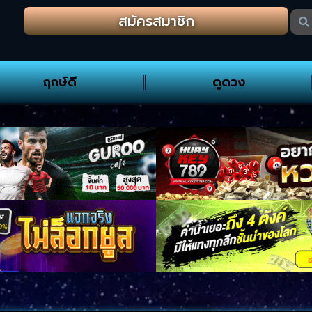
สมัครสมาชิก
ฤกษ์ดี
ดูดวง