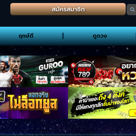
สมัครสมาชิก
ฤกษ์ดี
ดูดวง