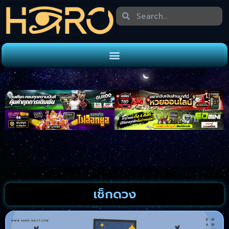
เช็กดวง