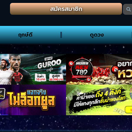
สมัครสมาชิก
ฤกษ์ดี
ดูดวง