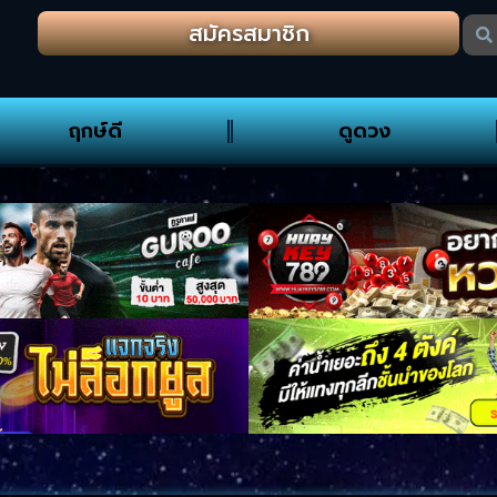
สมัครสมาชิก
ฤกษ์ดี
ดูดวง