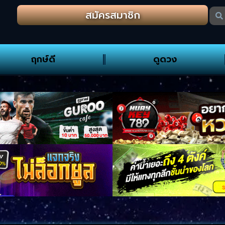
สมัครสมาชิก
ฤกษ์ดี
ดูดวง