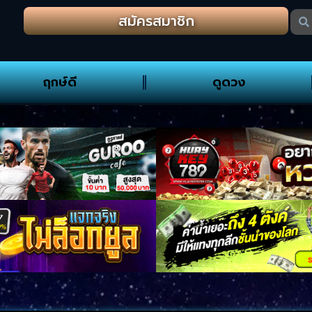
สมัครสมาชิก
ฤกษ์ดี
ดูดวง