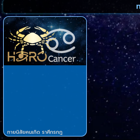
ท
ทายนิสัยคนเกิด ราศีกรกฎ