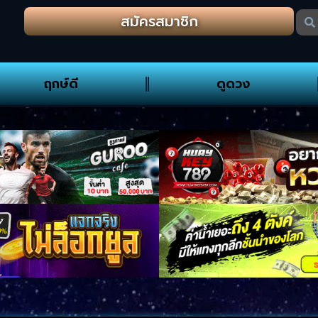
สมัครสมาชิก
ฤกษ์ดี
ดูดวง