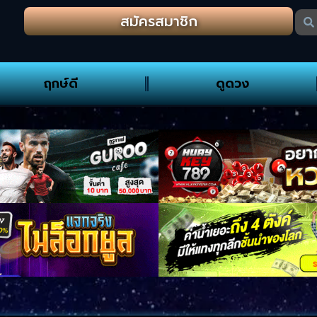
สมัครสมาชิก
ฤกษ์ดี
ดูดวง