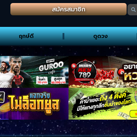
สมัครสมาชิก
ฤกษ์ดี
ดูดวง