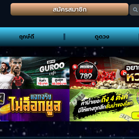
สมัครสมาชิก
ฤกษ์ดี
ดูดวง