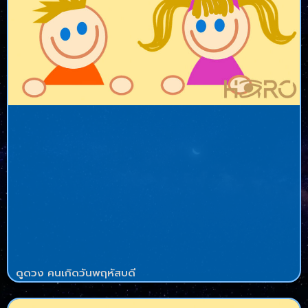
ดูดวง คนเกิดวันพฤหัสบดี