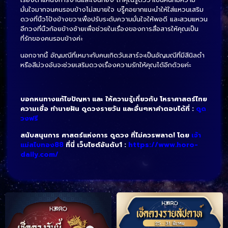
มั่นใจมากจนคนรอบข้างไม่สบายใจ บรู๊คอยากแนะนำให้ใส่แหวนเสริม
ดวงที่นิ้วโป้งข้างขวาเพื่อปรับระดับความมั่นใจให้พอดี และสวมแหวน
อีกวงที่นิ้วก้อยข้างซ้ายเพื่อช่วยในเรื่องของการสื่อสารให้คุณเป็น
ที่รักของคนรอบข้างค่ะ
นอกจากนี้ อัญมณีที่เหมาะกับคนเกิดวันเสาร์จะเป็นอัญมณีที่มีสีนิลดำ
หรือสีม่วงอันจะช่วยเสริมดวงเรื่องความรักให้คุณได้อีกด้วยค่ะ
บอกหนทางแก้ไขปัญหา และ ให้ความรู้เกี่ยวกับ โหราศาสตร์ไทย
ความเชื่อ ทำนายฝัน ดูดวงรายวัน และอื่นๆหาคำตอบได้ที่ :
ดูด
วงฟรี
สนับสนุนการ ศาสตร์แห่งการ ดูดวง ที่ไม่ควรพลาด! โดย
เจ้า
แม่สไบทอง88
ที่นี่ เว็บไซต์อันดับ1 :
https://www.horo-
daily.com/