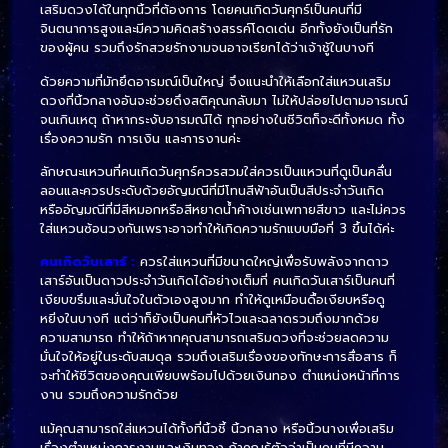
เสริมดวงได้ในทุกนิ้วที่ต้องการ โดยคนเกิดวันศุกร์เป็นคนที่มี
จินตนาการสูงและมีความคิดสร้างสรรค์โดดเด่น อีกทั้งยังเป็นที่รัก
ของผู้คน รวมถึงรักสวยรักงามจนอาจเรียกได้ว่าเจ้าชู้ในบางที
ด้วยความที่มักยึดอารมณ์เป็นใหญ่ จึงแนะนำให้เลือกใส่แหวนเสริม
ดวงที่นิ้วกลางอันจะช่วยดึงสติคุณกลับมา ไม่ให้ปล่อยไปตามอารมณ์
จนเกินเหตุ ถ้าหากระงับอารมณ์ได้ ทุกอย่างในชีวิตก็จะดีทั้งหมด ทั้ง
เรื่องความรัก การเงิน และการงานค่ะ
ลักษณะแหวนที่คนเกิดวันศุกร์ควรสวมใส่ควรเป็นแหวนที่ดูเป็นคลื่น
ลอนและควรประดับด้วยอัญมณีที่มีโทนสีฟ้าอันเป็นสีประจำวันเกิด
หรืออัญมณีที่มีสีหมอกหรือสีหยาดน้ำค้างเช่นเพทายสีขาว และไม่ควร
ใส่แหวนซ้อนวงกันเพราะอาจทำให้เกิดความรักแบบมือที่ 3 ขึ้นได้ค่ะ
คนเกิดวันเสาร์ :
ควรใส่แหวนที่มีขนาดใหญ่เพื่อรับพลังจากดาว
เสาร์อันเป็นดาวประจำวันเกิดได้อย่างเต็มที่ คนเกิดวันเสาร์เป็นคนที่
เงียบขรึมและมั่นใจในตัวเองสูงมาก ทำให้ดูเหมือนดื้อเงียบหรือดู
หยิ่งในบางที แต่ว่าก็ยังเป็นคนที่หัวไวและฉลาดรวมถึงมากด้วย
ความสามารถ ทำให้ถ้าหากคุณสามารถเสริมดวงที่จะช่วยลดความ
มั่นใจให้อยู่ในระดับสมดุล รวมถึงเสริมเรื่องของทักษะการสื่อสาร ก็
จะทำให้ชีวิตของคุณเพียบพร้อมไปด้วยเงินทอง ตำแหน่งหน้าที่การ
งาน รวมถึงความรักด้วย
แม้คุณสามารถใส่แหวนได้ทั้งที่นิ้วชี้ นิ้วกลาง หรือนิ้วนางเพื่อเสริม
เรื่องตำแหน่งการงานและเงินทอง ถ้าคุณรู้ตัวว่าเป็นคนที่มีความ