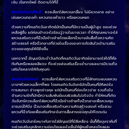
เงิน เรียกทรัพย์ ติดตามได้ที่นี่
คนเกิดวันอาทิตย์
:
ควรเลือกใส่แหวนเกลี้ยง ไม่มีลวดลาย อย่าง
เช่นแหวนทองคำ แหวนทองคำขาว หรือแหวนหยก
ด้วยความที่คนเกิดวันอาทิตย์มักเป็นคนที่มีความเป็นผู้นำสูง ชอบช่วย
เหลือผู้อื่น แต่ค่อนข้างจะใจร้อนวู่วามในบางเวลา ทำให้คุณเหมาะจะใส่
แหวนเสริมดวงที่นิ้วมือข้างซ้ายโดยเลือกนิ้วนางอันสื่อถึงความคิด
สร้างสรรค์ หรือนิ้วกลางที่ช่วยในเรื่องของการตัดสินใจเข้ามาเสริม
ดวงของคุณให้ดียิ่งขึ้น
นอกจากนี้ อัญมณีประจำวันเกิดที่คนเกิดวันอาทิตย์สามารถใส่ได้ก็คือ
ทับทิมหรือพลอยสีแดง ที่จะช่วยส่งเสริมเรื่องอำนาจและบารมีรวมถึง
เสริมโชคลาภให้กับคุณค่ะ
คนเกิดวันจันทร์ :
ควรเลือกใส่แหวนเสริมดวงที่มีลักษณะแบบแหวน
บางๆหัวแหวนเล็กๆก็พอ โดยคนเกิดวันจันทร์มักเป็นคนที่มีศิลปะใน
การสนทนา ช่างพูดช่างคุย แต่มักเป็นคนที่อ่อนไหวง่าย รวมถึงใน
ด้านความรักก็มักมีความสัมพันธ์แบบผิวเผินไม่จริงจัง ทำให้คนที่เกิด
วันจันทร์ควรเลือกใส่แหวนที่นิ้วมือข้างซ้ายทั้งนิ้วกลางเพื่อควบคุม
อารมณ์ให้นิ่ง นิ้วนางเพื่อเสริมด้านความคิดสร้างสรรค์ หรือสวม
แหวนที่นิ้วก้อยเพื่อเสริมทักษะในการสื่อสารของคุณให้โดดเด่น
คนเกิดวันจันทร์เหมาะกับการใส่อัญมณีที่มีสีเหลือง นั่นก็คือบุษราคัมที่
จะช่วยเสริมบุคลิกความอ่อนโยนและใจเย็นให้ผู้คนยิ่งหลงไหลและ