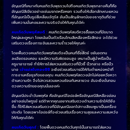
อัญมณีที่เหมาะกับคนเกิดวันพุธรวมไปถึงคนเกิดวันพุธกลางคืนก็คือ
อัญมณีสีเขียวอย่างเช่นมรกตหรือหยก รวมถึงให้เลือกลักษณะแหวน
ที่อัญมณีเป็นรูปสี่เหลี่ยมจัตุรัส อันเป็นสัญลักษณ์ของธาตุดินที่ช่วย
เพิ่มความมั่นคงและความจริงจังให้กับคุณได้ค่ะ
คนเกิดวันพฤหัสบดี :
คนเกิดวันพฤหัสบดีควรซื้อแหวนที่มีขนาด
ใหญ่และดูหนา โดยเน้นเป็นตัวเรือนโทนสีเหลืองหรือสีทอง จะได้ช่วย
เสริมดวงเรื่องการเงินและความร่ำรวยให้คุณค่ะ
โดยพื้นดวงคนเกิดวันพฤหัสบดีจะเป็นคนที่ซื่อสัตย์ ขยันอดทน
ละเอียดรอบคอบ และมีความรับผิดชอบสูง เหมาะเป็นผู้นำหรือเป็น
ครูบาอาจารย์ ทำให้การใส่แหวนเสริมดวงที่นิ้วชี้ นิ้วกลาง หรือนิ้ว
นาง
เจ้าแม่สไบทอง88
จะยิ่งช่วยเสริมบารมีให้กับตำแหน่งหน้าที่
การงานหรือธุรกิจของคุณ คนเกิดวันพฤหัสดวงมักไม่ค่อยหวือหวา
ด้านความรัก จึงไม่ควรสวมแหวนซ้อนกันหลายวง อันจะยิ่งบั่นทอน
ดวงความรักของคุณนั่นเองค่ะ
อัญมณีประจำวันพฤหัส คืออัญมณีโอปอล์หรืออัญมณีสีเหลืองอ่อน
อย่างเช่นไพฑูรย์ แต่ถ้าหากคุณอยากเสริมดวงด้านความรักให้ดียิ่ง
ขึ้น ก็ให้ใส่แหวนเสริมดวงที่มีอัญมณีออกไปทางสีชมพูมาเป็นเครื่อง
ประดับ โดยเฉพาะโอปอล์ที่จะช่วยเสริมเรื่องความสุขและความสมหวัง
ให้กับคุณได้ค่ะ
คนเกิดวันศุกร์ :
โดยพื้นดวงคนเกิดวันศุกร์นั้นสามารถใส่แหวน