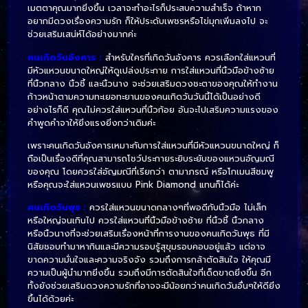
เมตตาคุณมากยิ่งขึ้น เวลาจะทำอะไรก็ประสบความสำเร็จ ถ้าหาก
อยากมีดวงเรื่องความรัก ก็ให้ประดับเพชรหรือไข่มุกเพิ่มลงไป จะ
ช่วยเสริมเสน่ห์ได้อย่างมากค่ะ
คนเกิดวันอังคาร :
สำหรับใครที่เกิดวันอังคาร ควรเลือกใส่แหวนที่
มีหัวแหวนขนาดใหญ่ให้ดูเปล่งประกาย การใส่แหวนที่นิ้วมือข้างซ้าย
ที่นิ้วกลาง นิ้วชี้ และนิ้วนาง จะช่วยเสริมดวงชะตาของคุณให้ทำงาน
ก้าวหน้าตามความทะเยอทะยานของคนเกิดวันวันนี้ได้เป็นอย่างดี
อย่างไรก็ดี คุณไม่ควรใส่แหวนที่นิ้วก้อย อันจะไปเสริมความแรงของ
คำพูดคำจาให้ยิ่งแรงยิ่งกว่าเดิมค่ะ
เพราะคนเกิดวันอังคารเหมาะกับการใส่แหวนที่มีหัวแหวนขนาดใหญ่ ก็
ถือเป็นเรื่องดีที่คุณสามารถโชว์ประกายระยิบระยับของแหวนอัญมณี
ของคุณ โดยควรใส่อัญมณีที่เรียกว่า ตามาภรณ์ หรือโกเมนสีชมพู
หรือคุณจะใส่แหวนเพชรแบบ Pink Diamond แทนก็ได้ค่ะ
คนเกิดวันพุธ :
ควรใส่แหวนขนาดกลางๆที่พอดีกับนิ้วมือ ไม่เล็ก
หรือใหญ่จนเกินไป ควรใส่แหวนที่นิ้วมือข้างซ้าย ที่นิ้วชี้ นิ้วกลาง
หรือนิ้วนางที่จะช่วยเสริมเรื่องหน้าที่การงานของคนเกิดวันพุธ ที่มี
นิสัยชอบทำมาหากินและมีความรอบรู้สุขุมรอบคอบอยู่แล้ว แต่อาจ
ขาดความมั่นใจและความจริงจัง รวมถึงการกล้าตัดสินใจ ให้คุณมี
ความเป็นผู้นำมากยิ่งขึ้น รวมถึงมีการตัดสินใจที่เด็ดขาดยิ่งขึ้น อีก
ทั้งยังช่วยเสริมดวงความรักที่อาจจะมีน้อยกว่าคนเกิดวันอื่นๆให้ดียิ่ง
ขึ้นได้ด้วยค่ะ