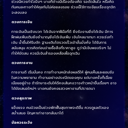
ช่วงนี้ควรทำใจนิ่งๆ บางทีต่างมีเรื่องต้องคิด รอตัดสินใจ หรือคิด
กันคนละทางทำให้คุยกันไม่ค่อยลงรอย ช่วงนี้ใช้การเงียบเรื่องจุกจิก
จะสงบลง
ดวงการเงิน
การเงินเป็นเชิงบวก ได้เงินจากฝีมือที่ดี ยิ่งรับงานยิ่งได้เงิน มีการ
ฝึกฝนเพิ่มเติมยิ่งชำนาญยิ่งได้เงินเพิ่ม เงินไหลมาเทมา ควรเร่งทำ
เงิน น้ำขึ้นให้รีบตัก ฐานะเติบโตรวดเร็วเข้าขั้นมั่งคั่ง ได้รับการ
สนับสนุน ควรคิดก่อนจ่ายซื้อสิ่งที่ราคาสูง ดูว่ามีเงินพอจริงๆ ไม่
ทำให้ขัดสน ควรมีเงินสำรองเหลือเผื่อฉุกเฉิน
ดวงการงาน
การงานดี เริ่มมั่นคง การทำงานหนักส่งผลดีให้ ผู้คนเห็นและยอมรับ
ในความพยายาม ทำงานอย่างประณีตของคุณ แต่บางครั้งก็เฉื่อย
เนือยอยู่บ้าง ถ้ารักษาระดับให้ดีคงเส้นคงวาจะก้าวหน้าขึ้นเรื่อยๆ อาจ
ได้ข้อเสนอใหม่ๆ บางคนยังคงแสวงหางานที่ปรารถนา
ดวงสุขภาพ
แข็งแรง คนป่วยเป็นช่วงพักฟื้นสุขภาพจะดีขึ้น ควรดูแลตัวเอง
สม่ำเสมอ ปัญหาเก่าอาจกลับมาได้
ข้อควรระวัง