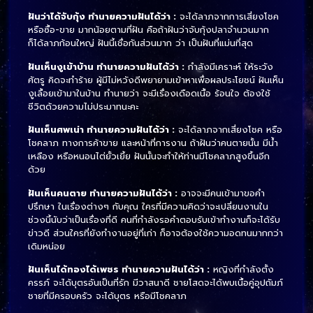
ฝันว่าได้จับกุ้ง ทำนายความฝันได้ว่า :
จะได้ลาภจากการเสี่ยงโชค
หรือซื้อ-ขาย มากน้อยตามที่ฝัน คือถ้าฝันว่าจับกุ้งปลาจำนวนมาก
ก็ได้ลาภก้อนใหญ่ ฝันนี้เชื่อกันส่วนมาก ว่า เป็นฝันที่แม่นที่สุด
ฝันเห็นงูเข้าบ้าน ทำนายความฝันได้ว่า :
กำลังมีเคราะห์ ให้ระวัง
ศัตรู คิดจะทำร้าย ผู้มีไม่หวังดีพยายามเข้าหาเพื่อผลประโยชน์ ฝันเห็น
งูเลื้อยเข้ามาในบ้าน ทำนายว่า จะมีเรื่องเดือดเนื้อ ร้อนใจ ต้องใช้
ชีวิตด้วยความไม่ประมาทนะคะ
ฝันเห็นศพเน่า ทำนายความฝันได้ว่า :
จะได้ลาภจากเสี่ยงโชค หรือ
โชคลาภ ทางการค้าขาย และหน้าที่การงาน ถ้าฝันว่าคนตายนั้น มีน้ำ
เหลือง หรือหนอนไต่ยั้วเยี้ย ฝันนั้นจะทำให้ท่านมีโชคลาภสูงขึ้นอีก
ด้วย
ฝันเห็นคนตาย ทำนายความฝันได้ว่า :
อาจจะมีคนเข้ามาขอคำ
ปรึกษา ในเรื่องต่างๆ กับคุณ ใครที่มีความคิดว่าจะเปลี่ยนงานใน
ช่วงนี้นับว่าเป็นเรื่องที่ดี คนที่กำลังรอคำตอบรับเข้าทำงานก็จะได้รับ
ข่าวดี ส่วนใครที่ยังทำงานอยู่ที่เก่า ก็อาจต้องใช้ความอดทนมากกว่า
เดิมหน่อย
ฝันเห็นได้ทองได้เพชร ทำนายความฝันได้ว่า :
หญิงที่กำลังตั้ง
ครรภ์ จะได้บุตรอันเป็นที่รัก มีวาสนาดี ชายโสดจะได้พบเนื้อคู่อุปถัมภ์
ชายที่มีครอบครัว จะได้บุตร หรือมีโชคลาภ