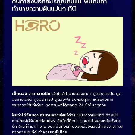
คืนกำลังบอกอะไรคุณกันแน่ พบกับคำ
ทำนายความฝันแม่นๆ ที่นี่
เช็คดวง จากความฝัน
เว็บไซต์ทำนายดวงชะตา ดูดวงรายวัน ดูด
วงรายเดือน ดูดวงรายปี ดูดวงฟรี จบครบทุกศาสตร์แห่งการ
พยากรณ์ที่นี่ที่เดียว ติดตามฟรีได้ตลอด 24 ชั่วโมงทุกวัน
ฝันว่าได้จับปลา ทำนายความฝันได้ว่า :
เป็นความฝันที่ดี ช่วงนี้มี
เกณฑ์จะได้รับโชคก้อนใหญ่ สิ่งใดที่คิดปรารถนาไว้ จะสมหวังดั่งใจ
นึก ใครที่ทำมาค้าขาย อย่าเพิ่งท้อแท้ ยอมเหนื่อยตอนนี้ แต่สัญญาณ
ทางการเงินที่ดี กำลังรออยู่ไม่ไกล