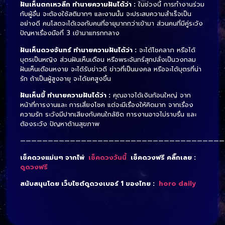
ฝันเห็นตกเหวลึก ทำนายความฝันได้ว่า :
ในช่วงนี้ การทำงานร่วม
กับผู้อื่น จะต้องใช้สติมากๆ และงานนั้น จะประสบความสำเร็จเป็น
อย่างดี คนโสดจะได้เจอกับคนที่อายุมากกว่าเข้ามา ส่วนคนที่มีคู่ระวัง
ปัญหาเรื่องมือที่ 3 เข้ามาแทรกกลาง
ฝันเห็นดวงจันทร์ ทำนายความฝันได้ว่า :
จะได้โชคลาภ หรือได้
บุตรเป็นหญิง ส่วนฝันเห็นเดือน หรือพระจันทร์สุกปลั่งเป็นวงกลม
ฝันเห็นเดือนหงาย จะได้รับข่าวดี ข่าวที่เป็นมงคล หรือจะได้บุตรที่น่า
รัก ถ้าเป็นผู้สูงอายุ จะได้ยศสูงขึ้น
ฝันเห็นขี้ ทำนายความฝันได้ว่า :
คุณอาจได้เงินก้อนใหญ่ จาก
หน้าที่การงานและ การเสี่ยงโชค แต่จะมีเรื่องให้คิดมาก จากเรื่อง
ความรัก ระวังมีปากเสียงกับคนใกล้ชิด การงานอาจไม่ราบรื่น และ
ต้องระวัง ปัญหาด้านสุขภาพ
—————————————————————————————————————
เช็คดวงแม่นๆ จากไพ่
เช็คดวงวันนี้
เช็คดวงฟรี คลิ๊กเลย :
ดูดวงฟรี
สนับสนุนโดย เว็บไซต์ดูดวงเบอร์ 1 ของไทย :
horo daily