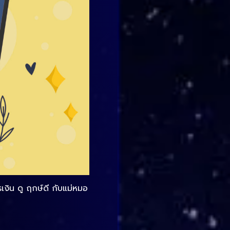
งิน ดู ฤกษ์ดี กับแม่หมอ