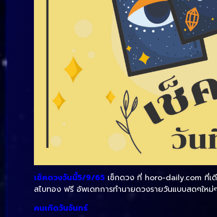
เช็คดวงวันนี้5/9/65
เช็กดวง ที่ horo-daily.com ที่
สไบทอง ฟรี อัพเดทการทำนายดวงรายวันแบบสดๆใหม่ๆต
คนเกิดวันจันทร์