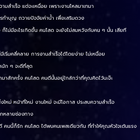
วามสำเร็จ แต่จะเหนื่อย เพราะงานไหลมาเทมา
ควรทำบุญ ถวายปัจจัยค่าน้ำ เพื่อเสริมดวง
 ก็ไม่มีอะไรเกิดขึ้น คนโสด จะยังไม่สมหวังกับคน ๆ นั้น เสียที
เริ่มคลี่คลาย การงานสำเร็จได้โดยง่าย ไม่เหนื่อย
หนัก ๆ จะดีที่สุด
มาสักครั้ง คนโสด คนดีนั้นอยู่ใกล้กว่าที่คุณคิดไว้นะจ๊ะ
ในสิ่งใหม่ หน้าที่ใหม่ งานใหม่ จะมีโอกาส ประสบความสำเร็จ
หลากหลายช่องทาง
ดี คนนี้ก็รัก คนโสด ได้พบคนเพสเดียวกัน ที่ทำให้คุณหัวใจเต้นแรง