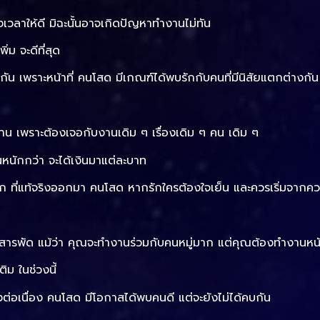
งเวลาให้ดี มิฉะนั้นอาจเกิดปัญหาทำงานไม่ทัน
ิ่ม จะดีที่สุด
วยกัน เพราะหน้าที่ คนโสด มีเกณฑ์ได้พบรักกับคนที่มีนิสัยแตกต่างกัน
เพราะต้องเจอกับงานเดิม ๆ เรื่องเดิม ๆ คน เดิม ๆ
นหนักกว่า จะได้เงินมาแต่ละบาท
ู้สึก ที่แท้จริงออกมา คนโสด หากรักใครต้องใจเย็น และควรเริ่มจากคว
รพัด แม้ว่า คุณจะทำงานร่วมกับคนหมู่มาก แต่คุณต้องทำงานหนัก
ิม ในช่วงนี้
งต่อเนื่อง คนโสด มีโอกาสได้พบคนดี แต่จะยังไม่ได้คบกัน