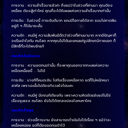
การงาน : ความสำเร็จมาแล้วค่ะ ถึงแม่ว่าในช่วงที่ผ่านมา คุณต้อง
เหนื่อย ต้องสู้เท่าไหร่ คุณก็จะได้รับผลแห่งความสำเร็จมากเท่านั้น
การเงิน : ในช่วงนี้ การเงินดีมาก แถมมีโอกาสได้ลาภ แบบไม่คาดฝัน
อยู่ดี ๆ ก็ได้มาซะงั้น
ความรัก : คนมีคู่ ความสัมพันธ์ดีกว่าช่วงที่ผ่านมามาก หากมีปัญหาก็
จะเริ่มเข้าใจกัน คนโสด หากคุณไม่ได้มองคนแค่รูปลักษณ์ภายนอก ก็
มีสิทธิ์ที่จะได้พบรักแท้
คนเกิดวันอังคาร
การงาน : ความอดทนเท่านั้น ที่จะพาคุณออกจากทะเลแห่งความ
เหน็ดเหนื่อยนี้ … ไปได้
การเงิน : บางทีก็หมดเงิน ไปกับเรื่องเหนือคาด แต่ก็ไม่หนักหนา
สาหัส เพราะฉะนั้นไม่ต้องกังวลใจไปนะคะ
ความรัก : คนมีคู่ มีเกณฑ์เถียงกัน เพราะความคิดขัดแย้งแต่ไม่ใช่
เรื่องรุนแรง คนโสด ยังไม่ได้ตกลงปลงใจคบหาใคร
คนเกิดวันพุธ
การงาน : ช่วงนี้การงาน ยังสามารถดำเนินไปได้เรื่อย ๆ แม้ว่าจะ
เหนื่อยหน่อย แต่ก็ต้องอดทนเข้าไว้