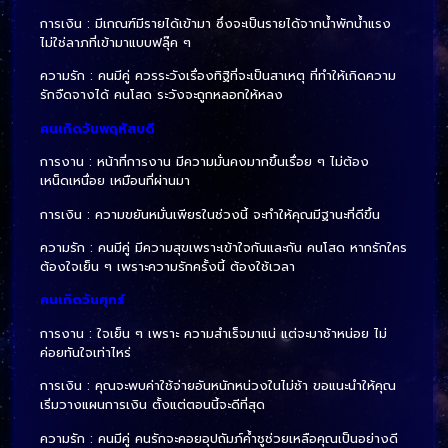
การเงิน : มีเกณฑ์มีรายได้เข้ามา ซึ่งจะเป็นรายได้จากน้ำพักน้ำแรง
ไม่ใช่ลาภที่เข้ามาแบบฟลุ๊ค ๆ
ความรัก : คนมีคู่ ควรระวังเรื่องทิฐิที่จะเป็นสาเหตุ ที่ทำให้เกิดความ
รักจืดจางได้ คนโสด ระวังจะถูกหลอกให้หลง
คนเกิดวันพฤหัสบดี
การงาน : หน้าที่การงาน มีความมั่นคงมากขึ้นเรื่อย ๆ ไม่ต้อง
เหน็ดเหนื่อย เหมือนที่ผ่านมา
การเงิน : ความขยันหมั่นเพียรในช่วงนี้ จะทำให้คุณมีฐานะที่ดีขึ้น
ความรัก : คนมีคู่ มีความสุขเพราะเข้าใจกันและกัน คนโสด หากรักใคร
ต้องใจเย็น ๆ เพราะความรักครั้งนี้ ต้องใช้เวลา
คนเกิดวันศุกร์
การงาน : ใจเย็น ๆ เพราะ ความสำเร็จมาแน่ แต่จะมาช้าหน่อย ไม่
ค่อยทันใจเท่าไหร่
การเงิน : คุณจะพบค่าใช้จ่ายอันหนักหน่วงในไม่ช้า ขอแนะนำให้คุณ
เริ่มวางแผนการเงิน ตั้งแต่ตอนนี้จะดีที่สุด
ความรัก : คนมีคู่ คนรักจะคอยอุปถัมภ์ค้ำชูช่วยเหลือคุณเป็นอย่างดี