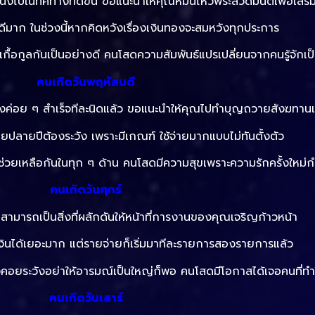
่งไปในทิศทางที่ดีขึ้น ขอแนะนำให้คุณหมั่นไหว้พระสวดมนต์เพื่อเสร
ดีมาก ในช่วงนี้หากคิดหวังเรื่องเงินทองจะสมหวังทุกประการ
เกื้อกูลกันเป็นอย่างดี คนโสดความสัมพันธ์แปรเปลี่ยนจากคนรู้จักเป็
คนเกิดวันพฤหัสบดี
ำลังค่อย ๆ สำเร็จทีละนิดแล้ว ขอแนะนำให้คุณไปทำบุญถวายสังฆทานเ
้ายปลายปีต้องระวัง เพราะมีเกณฑ์ ใช้จ่ายมากแบบไม่ทันตั้งตัว
อยช่วยเหลือกันในทุก ๆ ด้าน คนโสดมีความสุขเพราะความรักครั้งใหม่กำล
คนเกิดวันศุกร์
มารถเป็นสิ่งที่ผลักดันให้หน้าที่การงานของคุณเจริญก้าวหน้า
าเงินได้เยอะมาก แต่รายจ่ายก็เริ่มมาทีละรายการสองรายการแล้ว
งคอยระวังอย่าให้อารมณ์เป็นใหญ่ก็พอ คนโสดมีโอกาสได้เจอคนที่ทำให้
คนเกิดวันเสาร์