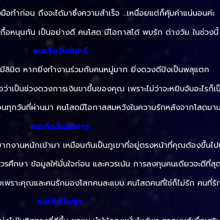
มือทำก่อน ถึงจะได้มาซึ่งความสำเร็จ …เหนื่อยแต่ก็คุ้มค่าแน่นอนค่ะ
เกื้อหนุนกัน เป็นอย่างดี คนโสด มีโอกาสได้ พบรัก ต่างวัย ในช่วงนี้
คนเกิดวันจันทร์
ีลิมิต หากยิ่งทำงานร่วมกับคนหมู่มาก ยิ่งดวงดีปังเป็นพลุแตก
้ถือว่าเป็นช่วงดวงการเงินขาขึ้นของคุณ เพราะไม่ว่าจะหยิบจับอะไรก
หมือนทุกวันที่ผ่านมา คนโสดมีโอกาสสมหวังในความรักหลังจากโสดม
คนเกิดวันอังคาร
ยากงานหนักเข้ามา เหมือนกันเป็นภูเขาที่อยู่ตรงหน้าที่คุณต้องขึ้นไ
ศึกษา ข้อมูลให้มั่นใจก่อน และควรเน้น การลงทุนคนเดียวจะดีที่สุ
อยเพราะคุณและคนรักมองโลกคนละแบบ คนโสดคนที่ใช่ก็ไม่รัก คนที่รักก
คนเกิดวันพุธ