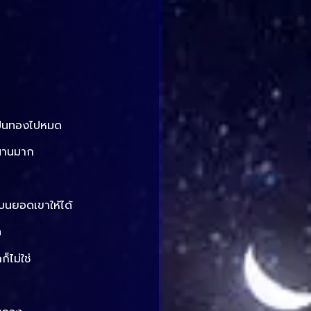
็เป็นทองไปหมด
านานมาก
ปบนยอดเขาให้ได้
ด
็ไม่ใช่