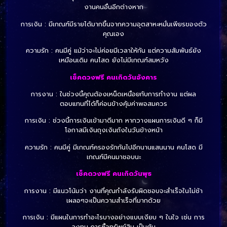
งานคนอื่นอีกต่างหาก
การเงิน : มีเกณฑ์มีรายได้มากขึ้นจากความอุตสาหะหมั่นเพียรของตัว
คุณเอง
ความรัก : คนมีคู่ แม้ว่าจะไม่ค่อยมีเวลาให้กัน แต่ความสัมพันธ์ยัง
เหมือนเดิม คนโสด ยังไม่มีเกณฑ์สมหวัง
เช็คดวงฟรี คนเกิดวันอังคาร
การงาน : ในช่วงนี้คุณต้องเหน็ดเหนื่อยกับการทำงาน แต่ผล
ตอบแทนที่ได้ก็ค่อนข้างคุ้มค่าพอสมควร
การเงิน : ช่วงนี้การเงินเข้ามาดีมาก หากวางแผนการเงินดี ๆ ก็มี
โอกาสมีเงินถุงเงินถังในวันข้างหน้า
ความรัก : คนมีคู่ มีเกณฑ์ครองรักกันไปอีกนานแสนนาน คนโสด มี
เกณฑ์มีคนมาชอบนะ
เช็คดวงฟรี คนเกิดวันพุธ
การงาน : มีแนวโน้มว่า งานที่คุณกำลังรับผิดชอบจะสำเร็จในไม่ช้า
เผลอๆจะเป็นความสำเร็จที่มากด้วย
การเงิน : มีแผนในการทำอะไรบางอย่างแบบเงียบ ๆ ในใจ เช่น การ
ลงทุน การซื้อทรัพย์สิน เป็นต้น