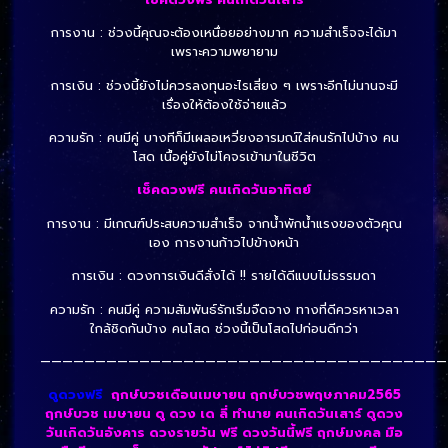
การงาน : ช่วงนี้คุณจะต้องเหนื่อยอย่างมาก ความสำเร็จจะได้มา
เพราะความพยายาม
การเงิน : ช่วงนี้ยังไม่ควรลงทุนอะไรเสี่ยง ๆ เพราะอีกไม่นานจะมี
เรื่องให้ต้องใช้จ่ายแล้ว
ความรัก : คนมีคู่ บางทีก็มีเผลอเหวี่ยงอารมณ์ใส่คนรักไปบ้าง คน
โสด เนื้อคู่ยังไม่โคจรเข้ามาในชีวิต
เช็คดวงฟรี คนเกิดวันอาทิตย์
การงาน : มีเกณฑ์ประสบความสำเร็จ จากน้ำพักน้ำแรงของตัวคุณ
เอง การงานก้าวไปข้างหน้า
การเงิน : ดวงการเงินดีสั่งได้ !! รายได้ดีแบบไม่ธรรมดา
ความรัก : คนมีคู่ ความสัมพันธ์รักเริ่มจืดจาง ทางที่ดีควรหาเวลา
ใกล้ชิดกันบ้าง คนโสด ช่วงนี้เป็นโสดไปก่อนดีกว่า
—————————————————————————————————————
ดูดวงฟรี
ฤกษ์บวชเดือนเมษายน ฤกษ์บวชพฤษภาคม2565
ฤกษ์บวช เมษายน ดู ดวง เด ลี่ ทํานาย คนเกิดวันเสาร์ ดูดวง
วันเกิดวันอังคาร ดวงรายวัน ฟรี ดวงวันนี้ฟรี ฤกษ์มงคล มือ