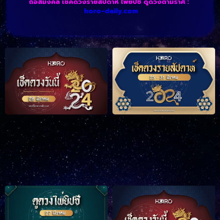
ถือสีมงคล เช็คดวงรายสัปดาห์ ไพ่ยิปซี ดูดวงตามราศี :
horo-daily.com