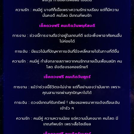
ความรัก : คนมีคู่ บางทีก็เบื่อเพราะความรักราบเรียบ แต่ก็มีความ
มั่นคงดี คนโสด มีเกณฑ์พบรัก
เช็คดวงฟรี คนเกิดวันพฤหัสบดี
การงาน : ช่วงนี้การงานถือว่าอยู่ในเกณฑ์ดี แต่จะพึ่งพาอาศัยคนอื่น
ไม่ค่อยได้
การเงิน : มีแนวโน้มที่ปัญหาการเงินที่มีจะคลี่คลายไปในทางที่ดีขึ้น
ความรัก : คนมีคู่ กำลังกลายสภาพจากคนรักกลายเป็นเพื่อนสนิท คน
โสด ยังต้องรอคอยรักแท้
เช็คดวงฟรี คนเกิดวันศุกร์
การงาน : แม้ว่าช่วงนี้ชีวิตจะไม่ง่าย แต่ก็อย่ามองว่ามันยาก เพราะ
คุณสามารถผ่านทุกปัญหาไปได้
การเงิน : ดวงมีเกณฑ์รับทรัพย์ ! เสียงแอพธนาคารเด้งเตือนเงิน
เข้ารัว ๆ
ความรัก : คนมีคู่ ความหวานน้อย แต่ความมั่นคงมาก คนโสด มี
เกณฑ์พบรัก เพราะสื่อโซเชียล
เช็คดวงฟรี คนเกิดวันเสาร์