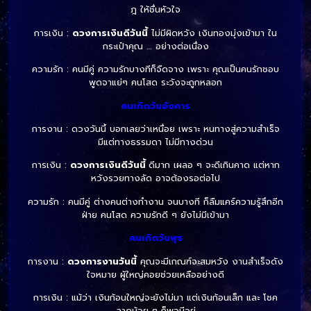
ฎ ให้ชื่นหัวใจ
การเงิน :
ดวงการเงินดีวันนี้
ไม่มีผิดหวัง เงินทองมุ่งเข้ามา ใน
กระเป๋าคุณ … อย่างต่อเนื่อง
ความรัก : คนมีคู่ ความรักบางทีก็จืดจาง เพราะ คุณเป็นคนรักชอบ
พูดจาแย่ๆ คนโสด ระวังจะถูกหลอก
คนเกิดวันอังคาร
การงาน : ดวงวันนี้ บอกเลยว่าเหนื่อย เพราะ หนทางสู่ความสำเร็จ
มีแต่ทางธรรมดา ไม่มีทางด่วน
การเงิน :
ดวงการเงินดีวันนี้
ดีมาก เผลอ ๆ จะดีเกินคาด แต่หาก
หวังรวยทางลัด อาจต้องรอต่อไป
ความรัก : คนมีคู่ ต่างคนต่างทำงาน จนบางที ก็ลืมแคร์ความรู้สึกอีก
ฝ่าย คนโสด ความรักดี ๆ ยังไม่มีเข้ามา
คนเกิดวันพุธ
การงาน :
ดวงการงานวันนี้
คุณจะมีเกณฑ์จะสมหวัง งานสำเร็จดัง
ใจหมาย ผู้ใหญ่คอยช่วยเหลืออย่างดี
การเงิน : แม้ว่า เงินก้อนใหญ่จะยังไม่มา แต่เงินก้อนเล็ก และ โชค
ลาภน้อย ๆ ก็พอมีอยู่