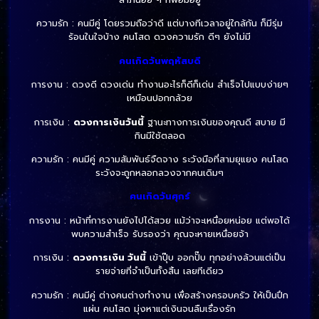
ความรัก : คนมีคู่ โดยรวมถือว่าดี แต่บางทีเวลาอยู่ใกล้กัน ก็มีรุ่ม
ร้อนในใจบ้าง คนโสด ดวงความรัก ดีๆ ยังไม่มี
คนเกิดวันพฤหัสบดี
การงาน : ดวงดี ดวงเด่น ทำงานอะไรก็ดีก็เด่น สำเร็จไปแบบง่ายๆ
เหมือนปอกกล้วย
การเงิน :
ดวงการเงินวันนี้
ฐานะทางการเงินของคุณดี สบาย มี
กินมีใช้ตลอด
ความรัก : คนมีคู่ ความสัมพันธ์จืดจาง ระวังมือที่สามยุแยง คนโสด
ระวังจะถูกหลอกลวงจากคนเดิมๆ
คนเกิดวันศุกร์
การงาน : หน้าที่การงานยังไปได้สวย แม้ว่าจะเหนื่อยหน่อย แต่พอได้
พบความสำเร็จ รับรองว่า คุณจะหายเหนื่อยจ้า
การเงิน :
ดวงการเงิน วันนี้
เข้าปุ๊บ ออกปั๊บ ทุกอย่างล้วนแต่เป็น
รายจ่ายที่จำเป็นทั้งสิ้น เลยทีเดียว
ความรัก : คนมีคู่ ต่างคนต่างทำงาน เพื่อสร้างครอบครัว ให้เป็นปึก
แผ่น คนโสด มุ่งหาแต่เงินจนลืมเรื่องรัก