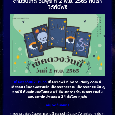
ตามวันเกิด วันพุธ ที่ 2 พ.ย. 2565 กับเรา
ได้ที่นี่ฟรี
เช็คดวงวันนี้2-11-65
เช็คดวงฟรี ที่ horo-daily.com ที่
เดียวจบ เช็คดวงความรัก เช็คดวงการงาน เช็คดวงการเงิน ดู
ฤกษ์ดี กับแม่หมอสไบทอง ฟรี อัพเดทการทำนายดวงรายวัน
แบบสดๆใหม่ๆตลอด 24 ชั่วโมง ทุกวัน
คนเกิดวันจันทร์
การงาน : ช่วงนี้ดวงการงานดี ความสำเร็จสมหวัง จะค่อย ๆ ปราก