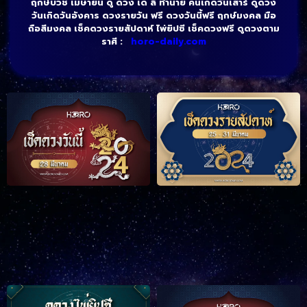
ฤกษ์บวช เมษายน ดู ดวง เด ลี่ ทํานาย คนเกิดวันเสาร์ ดูดวง
วันเกิดวันอังคาร ดวงรายวัน ฟรี ดวงวันนี้ฟรี ฤกษ์มงคล มือ
ถือสีมงคล เช็คดวงรายสัปดาห์ ไพ่ยิปซี เช็คดวงฟรี ดูดวงตาม
ราศี :
horo-daily.com