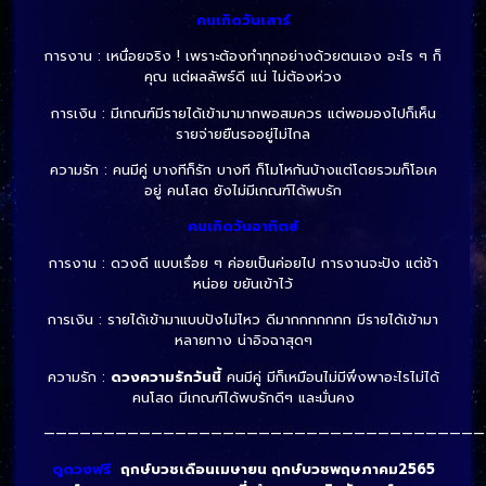
คนเกิดวันเสาร์
การงาน : เหนื่อยจริง ! เพราะต้องทำทุกอย่างด้วยตนเอง อะไร ๆ ก็
คุณ แต่ผลลัพธ์ดี แน่ ไม่ต้องห่วง
การเงิน : มีเกณฑ์มีรายได้เข้ามามากพอสมควร แต่พอมองไปก็เห็น
รายจ่ายยืนรออยู่ไม่ไกล
ความรัก : คนมีคู่ บางทีก็รัก บางที ก็โมโหกันบ้างแต่โดยรวมก็โอเค
อยู่ คนโสด ยังไม่มีเกณฑ์ได้พบรัก
คนเกิดวันอาทิตย์
การงาน : ดวงดี แบบเรื่อย ๆ ค่อยเป็นค่อยไป การงานจะปัง แต่ช้า
หน่อย ขยันเข้าไว้
การเงิน : รายได้เข้ามาแบบปังไม่ไหว ดีมากกกกกกก มีรายได้เข้ามา
หลายทาง น่าอิจฉาสุดๆ
ความรัก :
ดวงความรักวันนี้
คนมีคู่ มีก็เหมือนไม่มีพึ่งพาอะไรไม่ได้
คนโสด มีเกณฑ์ได้พบรักดีๆ และมั่นคง
—————————————————————————————————————
ดูดวงฟรี
ฤกษ์บวชเดือนเมษายน ฤกษ์บวชพฤษภาคม2565