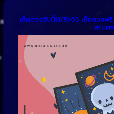
เช็คดวงวันนี้11/9/65 เช็คดวงฟรี
สไบทอง