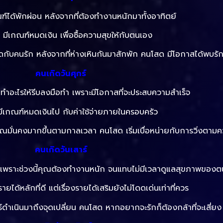
ฑ์ได้พักผ่อน หลังจากที่ต้องทำงานหนักมาทั้งอาทิตย์
: มีเกณฑ์หมดเงิน เพื่อซื้อความสุขให้กับตนเอง
ล้ชิดกับคนรัก หลังจากที่ห่างเหินกันมาสักพัก คนโสด มีโอกาสได้พบรั
คนเกิดวันศุกร์
อะไรให้รีบลงมือทำ เพราะมีโอกาสที่จะประสบความสำเร็จ
 มีเกณฑ์หมดเงินไป กับค่าใช้จ่ายภายในครอบครัว
คุณมั่นคงมากขึ้นตามกาลเวลา คนโสด เริ่มเบื่อหน่ายกับการวิ่งตามค
คนเกิดวันเสาร์
 เพราะช่วงนี้คุณต้องทำงานหนัก จนแทบไม่มีเวลาดูแลสุขภาพของ
ายได้หลักที่ดี แต่เรื่องรายได้เสริมยังไม่โดดเด่นเท่าที่ควร
ธ์ดำเนินมาถึงจุดเปลี่ยน คนโสด หากอยากจะรักก็ต้องกล้าที่จะเสี่ยง