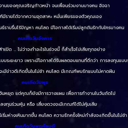
รงานของคุณเจริญก้าวหน้า จนเพื่อนร่วมงานบางคน อิจฉา
ณฑ์มีรายได้จากความอุตสาหะ หมั่นเพียรของตัวคุณเอง
ันธ์ราบรื่นไร้ปัญหา คนโสด มีโอกาสได้เริ่มปลูกต้นรักกับใครบางคน
คนเกิดวันอังคาร
เปิด … ไม่ว่าจะทำอะไรในช่วงนี้ ก็สำเร็จไปเสียทุกอย่าง
แบบระยะยาว เพราะมีโอกาสได้รับผลตอบแทนที่ดีกว่า การลงทุนแบบร
งจะมีข่าวดีเกิดขึ้นในไม่ช้า คนโสด มีเกณฑ์พบรักแบบไม่คาดฝัน
คนเกิดวันพุธ
็นวันหยุด แต่คุณก็ยังมีการวางแผน เพื่อการทำงานในวันถัดไป
งทุนร่วมหุ้น หรือ เสี่ยงดวงจะมีเกณฑ์ได้ไม่คุ้มเสีย
์เริ่มห่างเหินมากขึ้น คนโสด ความรักครั้งใหม่กำลังจะเกิดขึ้นในไม่ช้า
คนเกิดวันพฤหัสบดี