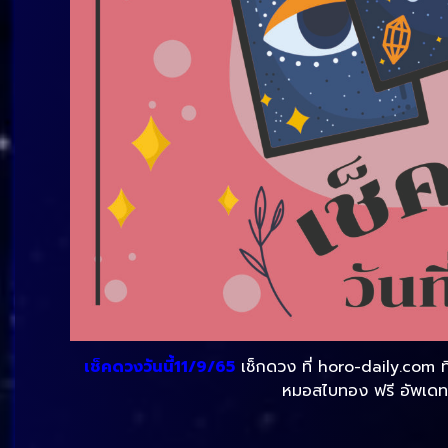
เช็คดวงวันนี้11/9/65
เช็กดวง ที่ horo-daily.com ท
หมอสไบทอง ฟรี อัพเดท