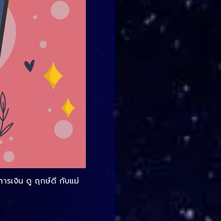
รเงิน ดู ฤกษ์ดี กับแม่