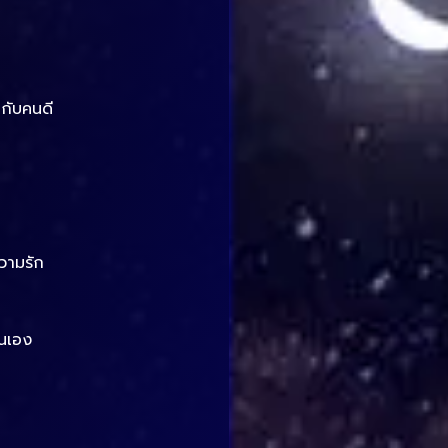
กกับคนดี
วามรัก
ตนเอง