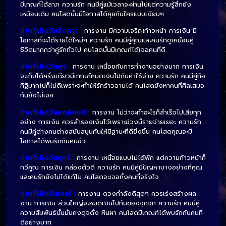
มีเกณฑ์ได้ลาภ ความรัก คนมีคู่แม้เวลาจะผ่านไปแต่ความรู้สึกยัง
เหมือนเดิม คนโสดนั้นมีโอกาสได้คุยกับใครแบบเงียบๆ
ท่านที่เกิดวันอังคาร :
การ​งาน​ มี​ความ​เจริญก้าวหน้า​ การเงิน​ มี​
โอกาส​ที่​จะ​ได้​ราย​ได้​ใหม่ๆ ความ​รัก​ คน​มี​คู่​คุณ​และ​คน​รัก​ดูเหมือน​คู่
ชีวิต​มากกว่า​คู่รัก​ทั่วไป คน​โสด​นั้น​มี​เกณฑ์​ได้​เจอ​คน​ที่​ดี
ท่านที่เกิดวันพุธ :
การงาน เหนื่อยกับการทำงานอย่างมาก การเงิน
จะเก็บได้ครึ่งเดียวมีเกณฑ์หมดเงินไปกับค่าใช้จ่าย ความรัก คนมีคู่ถือ
ทิฐิมากไปก็ไม่ดีเพราะจะทำให้รักร้าวฉานได้ คนโสดยังหาคนที่ศีลเสมอ
กันยังไม่เจอ
ท่านที่เกิดวันพฤหัสบดี :
การ​งาน​ ไม่​ว่า​จะ​ทำอะไร​ก็​สำเร็จ​ไป​เสีย​ทุก​
อย่าง การเงิน ควร​สำรอง​เงิน​ไว้​เพราะ​ช่วง​นี้​รายจ่าย​เยอะ ความ​รัก​
คน​มี​คู่​ต่าง​คน​ต่าง​สนับสนุน​กัน​ให้​มี​ฐานะที่ดี​ยิ่ง​ขึ้น คน​โสด​คุณ​จะ​มี​
โอกาส​ได้​พบ​รัก​กับ​คนชั่ว
ท่านที่เกิดวันศุกร์ :
การ​งาน ​เหนื่อย​แบบ​ไม่ได้พัก แต่​ความ​ก้าวหน้า​ก็​
ทวีคูณ​ การเงิน​ คล่องตัวดี ความรัก ​คน​มี​คู่​มี​ปัญหา​บาง​อย่าง​ที่​คุณ​
และ​คน​รัก​ยัง​ไม่ได้แก้ไข คน​โสด​จะ​เจอ​ทั้งคน​ที่จริง​ใจ
ท่านที่เกิดวันเสาร์ :
การงาน ดวงกำลังดีสุดๆ ควรเร่งสร้างผล
งาน การเงิน ส่วนใหญ่จะหมดเงินไปกับของจุกจิก ความรัก คนมีคู่
ความสัมพันธ์นั้นมั่นคงดุจดั่ง หินผา คนโสดมีเกณฑ์ได้พบรักกับคนที่
ดีอย่างมาก