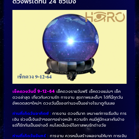
ดวงฟรีได้ที่นี่ 24 ชั่วโมง
เช็คดวงวันนี้ 9-12-64
เช็คดวงรายวันฟรี เช็คดวงแม่นๆ เช็ค
ดวงล่าสุด เกี่ยวกับความรัก การงาน สุขภาพและอื่นๆ ได้ที่นี่ทุกวัน
อัพเดตสดๆใหม่ๆ ดวงวันนี้ของท่านจะเป็นอย่างไรมาดูกันเลย
ท่านที่เกิดวันอาทิตย์ :
การ​งาน​ ดวง​ดี​มาก เหมาะ​แก่​การ​เริ่ม​ต้น การ
เงิน ​ช่วง​นี้​เงิน​เข้า​ๆออก​ๆอย่าง​หนัก ความ​รัก ​คน​มี​คู่​มี​ทะเลาะ​กัน​บ้าง
แต่​ก็​รักกัน​เป็น​อย่าง​ดี คน​โสด​นั้น​จะ​มี​โอกาส​พบ​รัก​ต่าง​วัย
ท่านที่เกิดวันจันทร์ :
การงาน ควรหมั่นสร้างผลงานให้มาก การเงิน