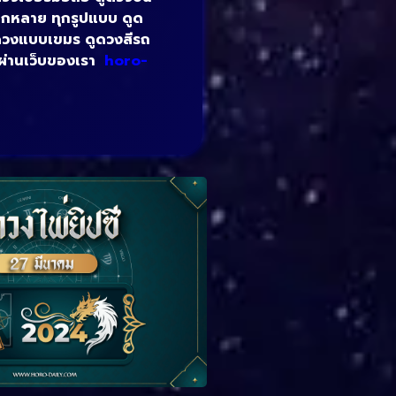
หลากหลาย ทุกรูปแบบ ดูด
ูดวงแบบเขมร ดูดวงสีรถ
้ ผ่านเว็บของเรา
horo-