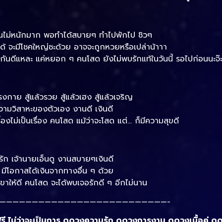
นไม่หนักมาก พอทำได้สบายๆ ทำไปพักไป ชิวๆ
็ได้ จะมีโชคใหญ่ซะด้วย อาจจะถูกหวยหรือเปล่าน้าาา
รักกันดีแหละ แค่หยอก ๆ คนโสด ยังไม่พบรักแท้ในวันนี้ รอไปก่อนนะจ๊
าย สู้แล้วรวย สู้แล้วเฮง สู้แล้วเจริญ
วามวิสาหะของตัวเอง งานดี เงินดี
่องไม่เป็นเรื่อง คนโสด แม้ว่าจะโสด แต่… ก็มีความสุขดี
รัก เจ้านายเอ็นดู งานสบายๆเงินดี
มีโอกาสได้เงินจากทางอื่น ๆ ด้วย
 เขาให้ดี คนโสด จะได้พบเจอรักดี ๆ อีกไม่นาน
——————————————————————————-
 ไม่ว่าจะเป็นการ ดูดวงความรัก ดูดวงการงาน ดูดวงเนื้อคู่ ดูด