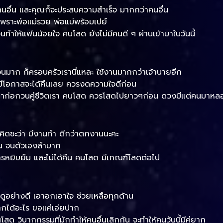
นอื่น และคุณก็จะประสบความสำเร็จ มากกว่าคนอื่น
เพราะพ่อแม่รวย พ่อแม่พร้อมเปย์
จนทำให้แฟนน้อยใจ คนโสด ยังไม่มีคนดี ๆ ผ่านเข้ามาในวันนี้
่วนมาก ก็ครอบครัวเรานี่แหละ ใช้งานมากกว่าเจ้านายอีก
 ไม่มีโอกาสจะได้คืนเลย ควรงดความใจดีก่อน
้ามาก่อกวนคู่ชีวิตเรา คนโสด ควรโสดไปยาวๆก่อน ดวงมีแต่คนมาหล
้คิดซะว่า มีงานทำ ดีกว่าตกงานนะคะ
่อน จนตัวเองลำบาก
การหยิบยืม และไม่ได้คืน คนโสด มีเกณฑ์โสดต่อไป
ยงดูอย่างดี เอาอกเอาใจ ช่วยเหลือทุกด้าน
ยากได้อะไร ขอแค่เอ่ยปาก
นโสด วิบากกรรมที่มักทำให้คนอื่นเลิกกัน จะทำให้คนวันนี้มีคู่ยาก