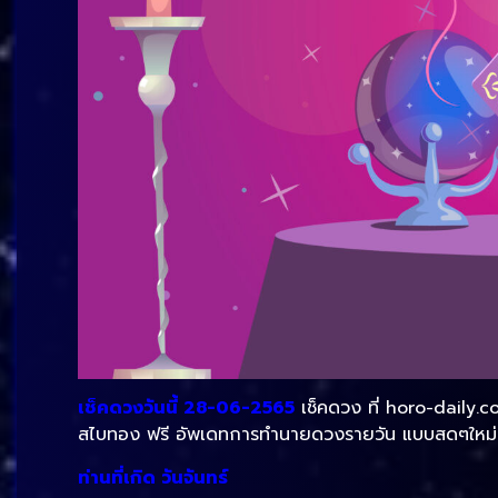
เช็คดวงวันนี้ 28-06-2565
เช็คดวง ที่ horo-daily.c
สไบทอง ฟรี อัพเดทการทำนายดวงรายวัน แบบสดๆใหม่ๆ
ท่านที่เกิด วันจันทร์