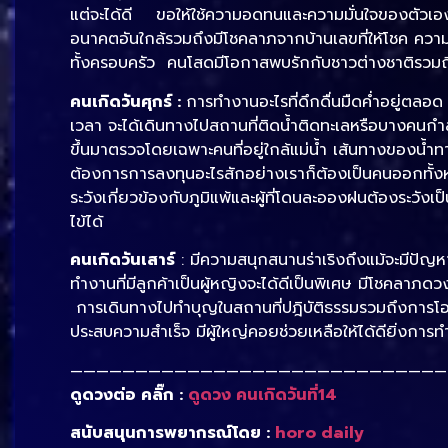
แต่จะได้ดี ขอให้ใช้ความอดทนและความมั่นใจของตัวเองก้า
อนาคตอันใกล้รวมถึงมีโชคลาภจากบ้านเลขที่ให้โชค ความรั
ทั้งครอบครัว คนโสดมีโอกาสพบรักกับชาวต่างชาติรวมถึงค
คนเกิดวันศุกร์ :
การทำงานอะไรที่ดึกดื่นมืดค่ำอยู่ตล
เวลา จะได้เดินทางไปสถานที่ติดน้ำติดทะเลหรือบางคนกำ
ขึ้นมาตรวจโดยเฉพาะคนที่อยู่ใกล้แม่น้ำ เส้นทางของน้ำ
ต้องการการลงทุนอะไรสักอย่างเราก็ต้องเป็นคนออกทั้งหม
ระวังเกี่ยวข้องกับภูมิแพ้และผู้ที่โดนละอองฝนต้องระวังเ
ไข้ได้
คนเกิดวันเสาร์
: มีความสนุกสนานร่าเริงถึงแม้จะมีปัญหา
ทำงานที่มีลูกค้าเป็นผู้หญิงจะได้ดีเป็นพิเศษ มีโชคลาภดว
การเดินทางไปทำบุญในสถานที่ปฎิบัติธรรมรวมถึงการโอนเ
ประสบความสำเร็จ มีผู้ใหญ่คอยช่วยเหลือให้ได้ดียิ่งการ
—————————————————————————————
ดูดวงต่อ คลิ๊ก :
ดูดวง คนเกิดวันที่14
สนับสนุนการพยากรณ์โดย :
horo daily