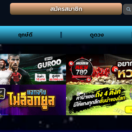
สมัครสมาชิก
ฤกษ์ดี
ดูดวง