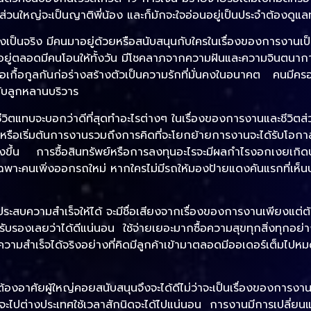
าส่วนใหญ่จะเป็นญาติพี่น้อง และก็มักจะใจอ่อนอยู่เป็นประจำต้องดูแ
งเป็นจริง มีคนมาอยู่ด้วยหรือสนับสนุนกับใครในเรื่องของการงานเ
ามาอยู่ตลอดมีคนโอนให้ทั้งวัน มีโชคลาภจากความฝันและความจินตนา
ือเกื้อกูลกันก่อร่างสร้างตัวเป็นความรักที่มั่นคงในอนาคต คนมีค
กับลูกหลานบริวาร
งชีวิตแทบจะบอกว่าดีที่สุดทำอะไรต่างๆ ในเรื่องของการงานและชีวิตส
นหรือเริ่มต้นการงานรวมถึงการคิดที่จะโยกย้ายการงานจะได้รับโอกาสท
้สูงขึ้น การซื้อสินทรัพย์หรือการลงทุนอะไรจะมีผลกำไรงอกเงยเกิ
พาะคนเพิ่งออกรถใหม่ หากใครไม่มีรถให้มองป้ายแดงคันแรกที่เห็
ประสบความสำเร็จให้ได้ จะมีชื่อเสียงจากเรื่องของการงานเพียงแต่ต
รับรองเลยว่าได้ดีแน่นอน ใช้จ่ายเยอะมากซื้อความสุขทุกสิ่งทุกอย
วามสำเร็จได้จริงอย่างที่คิดมีลูกค้าเข้ามาตลอดมีออเดอร์เต็มไป
้องอาศัยผู้ใหญ่คอยสนับสนุนจึงจะได้ดีไม่ว่าจะเป็นเรื่องของการงาน ถ้
ไปต่างประเทศใช้เวลาสักนิดจะได้ไปแน่นอน การงานมีการเปลี่ยนแ