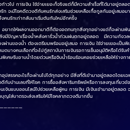
วไป การเงิน ใช้จ่ายเยอะก็จริงแต่ก็มีความสำเร็จที่ได้มาอยู่ตลอด
ก จะมีโชคดีดวงดีกับคนรักส่งเสริมช่วยเหลือเกื้อกูลกันอยู่เสมอมา 
นรักเก่ากลับมาเริ่มต้นกันใหม่อีกครั้ง
อด อยากให้ผลงานออกมาดีก็ต้องอดทนทุกสิ่งทุกอย่างแต่ก็จะผ่านพ้
ลังมีปัญหาเรื่องน้ำหลังคารั่วน้ำท่วมฝนตกอยู่ตลอด มีความกังวล
ทางผ่านของน้ำ ต้องเตรียมพร้อมอยู่เสมอ การเงิน ใช้จ่ายเยอะเป็น
ดบางคนเลือกที่จะไปกู้สถาบันการเงินรอการเซ็นอนุมัติหรือได้รับ
ป็นพิเศษรีบอาบน้ำโดยด่วนหรือจิบน้ำร้อนร้อนคอยช่วยเหลือให้ร่างกาย
อุปสรรคอะไรก็จะผ่านไปได้ทุกอย่าง มีสิ่งที่ดีเข้ามาอยู่ตลอดโดยเฉพ
งดีกับบ้านเลขที่ให้โชค การซื้ออสังหาริมทรัพย์หรือการลงทุนเกี่ยวข้
งินแบบออนไลน์ไปช่วยเหลือผู้คน การเงิน มีเงินเข้ามาอยู่ตลอด จ
ทำบุญใส่บาตรจะส่งเสริมให้มีโชคลาภดวงดีมากขึ้น
——————