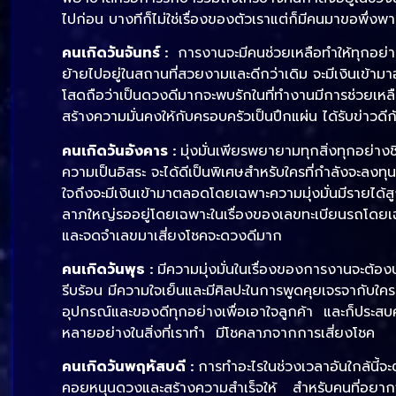
ไปก่อน บางทีก็ไม่ใช่เรื่องของตัวเราแต่ก็มีคนมาขอพึ่งพ
คนเกิดวันจันทร์ :
การงานจะมีคนช่วยเหลือทำให้ทุกอย่า
ย้ายไปอยู่ในสถานที่สวยงามและดีกว่าเดิม จะมีเงินเข้
โสดถือว่าเป็นดวงดีมากจะพบรักในที่ทำงานมีการช่วยเหล
สร้างความมั่นคงให้กับครอบครัวเป็นปึกแผ่น ได้รับข่าวดี
คนเกิดวันอังคาร :
มุ่งมั่นเพียรพยายามทุกสิ่งทุกอย่า
ความเป็นอิสระ จะได้ดีเป็นพิเศษสำหรับใครที่กำลังจะลงทุ
ใจถึงจะมีเงินเข้ามาตลอดโดยเฉพาะความมุ่งมั่นมีรายได
ลาภใหญ่รออยู่โดยเฉพาะในเรื่องของเลขทะเบียนรถโดยเฉ
และจดจำเลขมาเสี่ยงโชคจะดวงดีมาก
คนเกิดวันพุธ :
มีความมุ่งมั่นในเรื่องของการงานจะต้อง
รีบร้อน มีความใจเย็นและมีศิลปะในการพูดคุยเจรจากับใคร
อุปกรณ์และของดีทุกอย่างเพื่อเอาใจลูกค้า และก็ประสบค
หลายอย่างในสิ่งที่เราทำ มีโชคลาภจากการเสี่ยงโชค
คนเกิดวันพฤหัสบดี :
การทำอะไรในช่วงเวลาอันใกล้นี้จะต
คอยหนุนดวงและสร้างความสำเร็จให้ สำหรับคนที่อยากจะ