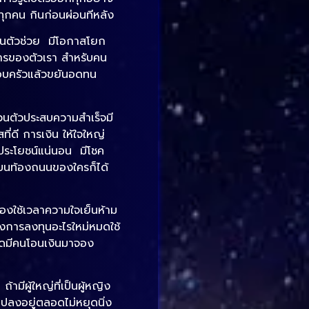
ลทุกคน กินก่อนผ่อนทีหลัง
ป็นตัวช่วย มีโอกาสโยก
การของตัวเรา สำหรับคน
รอบครัวแล้วขยันอดทน
่วนตัวประสบความสำเร็จมี
ี่ดี การเงิน ให้ใจใหญ่
ดประโยชน์แน่นอน มีโชค
นบนท้องถนนของใครก็ได้
้องใช้เวลาความใจเย็นห้าม
่างการลงทุนอะไรใหม่หมดใช้
หมดมีคนโอนเงินมาจอง
ามีผู้ใหญ่ที่เป็นผู้หญิง
ปลงอยู่ตลอดไม่หยุดนิ่ง