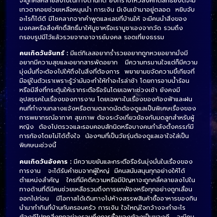
จะถูกคลี่คลายลงไปในทางด้านที่ดี ยิ่งกราบไหว้สิ่งศักดิ์สิทธิ์ยิ่งดีจะมี
เทวดาคอยช่วยเหลือหนุนนำ การเงิน มีเงินเข้ามาอยู่ตลอด หยิบจับ
อะไรก็ได้ดี มีโชคลาภจากคำพูดและเลขที่บ้านให้ จะมีคนนำสิ่งของ
มงคลหรือสิ่งศักดิ์สิทธิ์มาให้บูชาหรือเราบูชาเองจากวัด รวมถึง
กรอบรูปมีไว้แล้วรวยจากอาจารย์มงคล รอดเที่ยงธรรม
คนเกิดวันจันทร์ :
มีแต่กิเลสอยากร่ำรวยอยากถูกหวยอยากมั่งมี
อยากมีความสุขและอยากสารพัดอยาก มีความทรมานใจแต่ก็มีความ
มุ่งมั่นที่จะต้องไปให้ถึงในสิ่งที่ต้องการ พยายามขจัดความขี้เกียจที่
มีอยู่ในตัวเราเพราะรู้ว่ามันจะทำให้ทำอะไรล่าช้า โดยการอาบน้ำร้อน
หรือมีสิ่งที่กระตุ้นให้เรากระตือรือร้นโดยเฉพาะช่วงเช้า ยังคงมี
อุปสรรคในเรื่องของการงาน โดยเฉพาะในเรื่องของท้องฟ้าและฝน
คนที่ทำงานกลางแจ้งหรือตามตลาดนัดต้องดูแลเป็นพิเศษเรื่องของ
การพยากรณ์อากาศ สุขภาพ ต้องระวังเกี่ยวข้องกับมดลูกสำหรับผู้
หญิง ต้องไปตรวจและรอบคอบสักนิดหรือบางคนกำลังตั้งครรภ์มี
การท้องโดยไม่ได้ตั้งใจ น้องๆมที่เป็นวัยรุ่นต้องดูแลเอาใจใส่เป็น
พิเศษนะช่วงนี้
คนเกิดวันอังคาร :
มีความขยันและกระตือรือร้นมุ่งมั่นในเรื่องของ
การงาน จะได้รับคำชมจากผู้ใหญ่ มีคนสนับสนุนทุกอย่างให้ได้
ตำแหน่งสำคัญ ใครที่มีคดีความหรือมีปัญหาจะถูกคลี่คลายลงไปใน
ทางด้านที่ดีมีคนช่วยเหลือรวมถึงการยกฟ้องหรือทุกอย่างถูกเลื่อน
ออกไปก่อน มีโอกาสได้เดินทางไปห้างสรรพสินค้าซื้ออาหารของกิน
นำมาทำกินที่บ้านกับครอบครัว การเงิน ใจใหญ่ใจกว้างจะทำอะไร
ต้องดีไปทุกสิ่งทุกอย่างรวมถึงการซื้อของต้องเป็นของดี จะมีคน