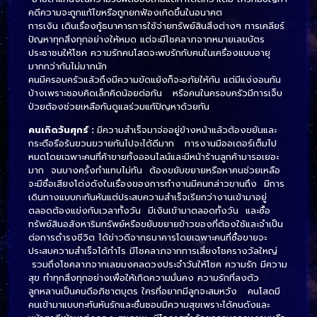
คดีความจะถูกแก้ไขหรือถูกยกฟ้องเกิดขึ้นในอนาคต
การเงิน เดินเรื่องกู้ธนาคารการใช้จ่ายทรัพย์สินสิ่งต่างๆ การเคลียร์
ปัญหาทุกสิ่งทุกอย่างให้หมด แต่จะมีโชคลาภจากหมายเลขบัตร
ประชาชนให้โชค ความรักคนโสดจะพบรักกับคนในเครื่องแบบอายุ
มากกว่ากันไม่มากนัก
คนมีครอบครัวแล้วถึงมีความขัดแย้งก็จะอภัยให้กัน แต่มีแง่งอนกัน
บ้างเพราะชอบคิดเล็กคิดน้อยต่อกัน หรือคนในครอบครัวมีการเจ็บ
ป่วยต้องช่วยเหลือกันดูแลร่วมแก้ปัญหาด้วยกัน
คนเกิดวันศุกร์ :
มีความสำเร็จมาจ่ออยู่ข้างหน้าแล้วต้องขยันและ
กระตือรือร้นขวนขวายกันไปจะได้ดีมาก การงานมีออเดอร์เต็มไป
หมดโดยเฉพาะคนที่ค้าขายทั้งออนไลน์และมีหน้าร้านลูกค้ามารอเยอะ
มาก จนบางครั้งทำแทบไม่ทัน ต้องขยับขยายหรือหาคนช่วยเหลือ
จะมีชื่อเสียงโด่งดังในเรื่องของการทำงานมีคนกล่าวขานถึง มีการ
เดินทางแบบกะทันหันแต่ประสบความสำเร็จเรียกว่างานเข้ามาอยู่
ตลอดต้องแข่งกับเวลาทั้งวัน มีเงินเข้ามาตลอดทั้งวัน และซื้อ
ทรัพย์สินอสังหาริมทรัพย์หรือขยับขยายข้าวของที่ต้องใช้และจำเป็น
ต่อการดำรงชีวิต ได้ข่าวดีจากธนาคารโดยเฉพาะคนที่ซื้อขายจะ
ประสบความสำเร็จได้กำไร มีโชคลาภจากการเสี่ยงโชครางวัลใหญ่
รวมถึงโชคลาภจากเลขมงคลดวงประจำวันให้โชค ความรัก มีความ
สุข ทำทุกสิ่งทุกอย่างเพื่อให้เกิดความมั่นคง ความรักที่ลงตัว
ลูกหลานเป็นคนดีอภิชาตบุตร ใครที่อยากมีลูกจะสมหวัง คนโสดมี
คนเข้ามาแบบกะทันหันรักและชื่นชอบมีความสุขเพราะได้คนดังและ