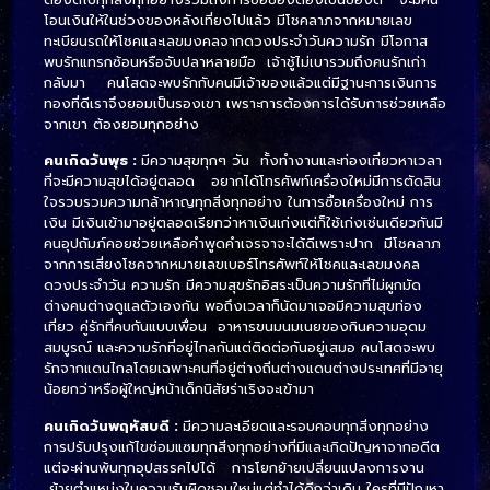
โอนเงินให้ในช่วงของหลังเที่ยงไปแล้ว มีโชคลาภจากหมายเลข
ทะเบียนรถให้โชคและเลขมงคลจากดวงประจำวันความรัก มีโอกาส
พบรักแทรกซ้อนหรือจับปลาหลายมือ เจ้าชู้ไม่เบารวมถึงคนรักเก่า
กลับมา คนโสดจะพบรักกับคนมีเจ้าของแล้วแต่มีฐานะการเงินการ
ทองที่ดีเราจึงยอมเป็นรองเขา เพราะการต้องการได้รับการช่วยเหลือ
จากเขา ต้องยอมทุกอย่าง
คนเกิดวันพุธ :
มีความสุขทุกๆ วัน ทั้งทำงานและท่องเที่ยวหาเวลา
ที่จะมีความสุขได้อยู่ตลอด อยากได้โทรศัพท์เครื่องใหม่มีการตัดสิน
ใจรวบรวมความกล้าหาญทุกสิ่งทุกอย่าง ในการซื้อเครื่องใหม่ การ
เงิน มีเงินเข้ามาอยู่ตลอดเรียกว่าหาเงินเก่งแต่ก็ใช้เก่งเช่นเดียวกันมี
คนอุปถัมภ์คอยช่วยเหลือคำพูดคำเจรจาจะได้ดีเพราะปาก มีโชคลาภ
จากการเสี่ยงโชคจากหมายเลขเบอร์โทรศัพท์ให้โชคและเลขมงคล
ดวงประจำวัน ความรัก มีความสุขรักอิสระเป็นความรักที่ไม่ผูกมัด
ต่างคนต่างดูแลตัวเองกัน พอถึงเวลาก็นัดมาเจอมีความสุขท่อง
เที่ยว คู่รักที่คบกันแบบเพื่อน อาหารขนมนมเนยของกินความอุดม
สมบูรณ์ และความรักที่อยู่ไกลกันแต่ติดต่อกันอยู่เสมอ คนโสดจะพบ
รักจากแดนไกลโดยเฉพาะคนที่อยู่ต่างถิ่นต่างแดนต่างประเทศที่มีอายุ
น้อยกว่าหรือผู้ใหญ่หน้าเด็กนิสัยร่าเริงจะเข้ามา
คนเกิดวันพฤหัสบดี :
มีความละเอียดและรอบคอบทุกสิ่งทุกอย่าง
การปรับปรุงแก้ไขซ่อมแซมทุกสิ่งทุกอย่างที่มีและเกิดปัญหาจากอดีต
แต่จะผ่านพ้นทุกอุปสรรคไปได้ การโยกย้ายเปลี่ยนแปลงการงาน
ย้ายตำแหน่งในความรับผิดชอบใหม่แต่ทำได้ดีกว่าเดิม ใครที่มีปัญหา