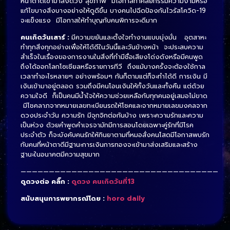
หน้าตาดีเข้ามาส่งดวง สุขภาพ มีโอกาสทำศัลยกรรมความงามหรือ
แก้ไขบางสิ่งบางอย่างให้ดูดีขึ้น บางคนไปฉีดป้องกันไวรัสโควิด-19
จะแข็งแรง มีโอกาสให้ทำบุญกับคนพิการจะดีมาก
คนเกิดวันเสาร์ :
มีความขยันและตั้งใจทำงานแบบมุ่งมั่น อุตสาหะ
ทำทุกสิ่งทุกอย่างเพื่อให้ได้ดีในวันนี้และวันข้างหน้า จะประสบความ
สำเร็จในเรื่องของการงานในสิ่งที่ทำมีชื่อเสียงโด่งดังหรือมีคนพูด
ถึงได้ออกโลกโซเชียลหรือรายการทีวี ถึงแม้บางครั้งจะต้องใช้กาล
เวลาทำอะไรหลายๆ อย่างพร้อมๆ กันก็ตามแต่ก็จะทำได้ดี การเงิน มี
เงินเข้ามาอยู่ตลอด รวมถึงมีคนโอนเงินให้ทั้งวันและทั้งคืน แต่ด้วย
ความใจดี ก็เป็นคนมีน้ำใจให้ความช่วยเหลือกับทุกคนอยู่เสมอไม่ขาด
มีโชคลาภจากหมายเลขทะเบียนรถให้โชคและจากหมายเลขมงคลจาก
ดวงประจำวัน ความรัก มีจุกจิกต่อกันบ้าง เพราะความรักและความ
เป็นห่วง ด้วยคำพูดคำเจรจามักมีการสอนโดยเฉพาะคู่รักที่มีโรค
ประจำตัว ก็จะบังคับคนรักให้กินยาตามที่หมอสั่งคนโสดมีโอกาสพบรัก
กับคนที่หน้าตาดีมีฐานะการเงินการทองจะเข้ามาส่งเสริมและสร้าง
ฐานะในอนาคตมีความสุขมาก
———————————————————————————————————
ดูดวงต่อ คลิ๊ก :
ดูดวง คนเกิดวันที่13
สนับสนุนการพยากรณ์โดย :
horo daily