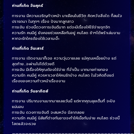
ท่านที่เกิด วันศุกร์
การงาน มีความเจริญก้าวหน้า มาเยือนในชีวิต คิดหวังสิ่งใด ก็สมใจ
ปรารถนา ในทุกๆ เรื่อง ปังมากลูกสาว
การเงิน ช่วงนี้ดวงการเงินดีมาก แต่จะมีเรื่องให้ใช้จ่ายจุกจิก
ความรัก คนมีคู่ ยังคอยช่วยเหลือกันอยู่ คนโสด ช้าๆได้พร้าเล่มงาม
หากจะรักใครต้องใช้เวลานะจ๊ะ
ท่านที่เกิด วันเสาร์
การงาน เปิดงานมาก็เจอ ความวุ่นวายเลย แม้คุณเหนื่อยบ้าง แต่
สุดท้าย…จะผ่านไปได้ด้วยดี
การเงิน มีเรื่องให้คุณต้องใช้จ่าย ที่จำเป็น มากมายก่ายกอง
ความรัก คนมีคู่ ควรหาเวลาให้คนรักบ้าง คนโสด ในใจคิดถึงแต่
เรื่องของความก้าวหน้าเรื่องงาน
ท่านที่เกิด วันอาทิตย์
การงาน ปริมาณงานมากมายเลยวันนี้ แต่หากคุณลุยเต็มที่ จะปัง
แน่นอน
การเงิน ดวงการเงินดี จะสมหวัง มีลาภลอย
ความรัก คนมีคู่ นิสัยที่ต่างกันอาจจะทำให้เบื่อกันง่าย คนโสด ช่วงนี้
โสดแล้วจะรวย
—————————————————————————————————————