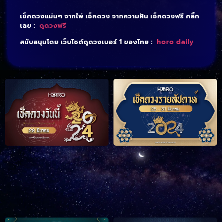
เช็คดวงแม่นๆ จากไพ่ เช็คดวง จากความฝัน เช็คดวงฟรี คลิ๊ก
เลย :
ดูดวงฟรี
สนับสนุนโดย เว็บไซต์ดูดวงเบอร์ 1 ของไทย :
horo daily