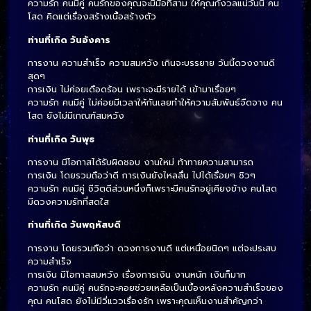
ความรัก คนมีคู่ คนรักของคุณจะมีมือที่สาม ให้คุณกังวลแน่วันนี้ คน
โสด คิดแต่เรื่องสร้างเนื้อสร้างตัว
ท่านที่เกิด วันอังคาร
การงาน ความสำเร็จ ความสมหวัง เกินจะบรรยาย วันนี้ดวงงานดี
สุดๆ
การเงิน ไม่ค่อยเดือดร้อน เพราะจะมีรายได้ เข้ามาเรื่อยๆ
ความรัก คนมีคู่ ไม่ค่อยมีเวลาให้กันเลยทำให้ความสัมพันธ์จืดจาง คน
โสด ยังไม่มีเกณฑ์สมหวัง
ท่านที่เกิด วันพุธ
การงาน มีโอกาสได้รับผิดชอบ งานใหม่ ท้าทายความสามารถ
การเงิน โดยรวมถือว่าดี การเงินยังไหลลื่น ไปได้เรื่อยๆ ชิวๆ
ความรัก คนมีคู่ ชีวิตดีส่วนหนึ่งก็เพราะมีคนรักอยู่เคียงข้าง คนโสด
มีดวงความรักที่สดใส
ท่านที่เกิด วันพฤหัสบดี
การงาน โดยรวมถือว่า ดวงการงานดี แต่เหนื่อยนิดๆ แต่จะประสบ
ความสำเร็จ
การเงิน มีโอกาสสมหวัง เรื่องการเงิน งานหนัก เงินก็มาก
ความรัก คนมีคู่ คนรักจะคอยช่วยเหลือเป็นเบื้องหลังความสำเร็จของ
คุณ คนโสด ยังไม่มีวี่แววเรื่องรัก เพราะคุณเห็นงานสำคัญกว่า