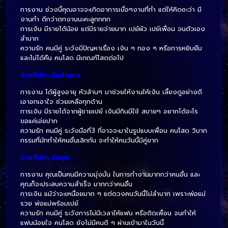
การงาน ช่วงนี้คุณอาจจะเกิดอาการเบื่อๆงานที่ทำ แต่ให้คิดซะว่า มี
งานทำ ดีกว่าตกงานนะคะลูกกกก
การเงิน มีรายได้น้อย แต่มีรายจ่ายมาก เปย์ผัว เปย์เพื่อน จนตัวเอง
ลำบาก
ความรัก คนมีคู่ ระวังมีปัญหาเรื่อง เงิน ๆ ทอง ๆ หรือการหยิบยืม
และไม่ได้คืน คนโสด มีเกณฑ์โสดต่อไป
ท่านที่เกิด วันอังคาร
การงาน ได้ผู้สูงอายุ หัวล้านๆ มาช่วยให้งานให้เงิน เลี้ยงดูอย่างดี
เอาอกเอาใจ ช่วยเหลือทุกด้าน
การเงิน มีรายได้จากผู้ชายเปย์ เงินมีกินมีใช้ สบายๆ อยากได้อะไร
ขอแค่เอ่ยปาก
ความรัก คนมีคู่ ระวังมือที่3 ที่อาจจะมาในรูปแบบเพื่อน คนโสด วิบาก
กรรมที่มักทำให้คนอื่นเลิกกัน จะทำให้คนวันนี้มีคู่ยาก
ท่านที่เกิด วันพุธ
การงาน คุณเป็นคนมีความมุ่งมั่น ในการทำงานมากกว่าคนอื่น และ
คุณก็จะประสบความสำเร็จ มากกว่าคนอื่น
การเงิน แม้ว่าจะเหนื่อยมาก ๆ แต่ดวงคนวันนี้ไม่ลำบาก เพราะพ่อแม่
รวย พ่อแม่พร้อมเปย์
ความรัก คนมีคู่ ระวังการไม่มีเวลาให้แฟน หรือติดเพื่อน จนทำให้
แฟนน้อยใจ คนโสด ยังไม่มีคนดี ๆ ผ่านเข้ามาในวันนี้