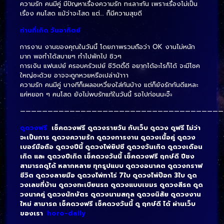
ความรัก คนมีคู่ มีปัญหาเรื่องความรัก ทะเลาะกัน เพราะเรื่องไม่เป็น
เรื่อง คนโสด แม้ว่าจะโสด แต่… ก็มีความสุขดี
ท่านที่เกิด วันอาทิตย์
การงาน งานของคุณในวันนี้ โดยภาพรวมถือว่า OK งานไม่หนัก
มาก พอทำได้สบายๆ ทำไปพักไป ชิวๆ
การเงิน แฟนเปย์ ครอบครัวเปย์ ชีวิตดี้ดี อยากได้อะไรก็ได้ จะมีโชค
ใหญ่ซะด้วย อาจจะถูกหวยหรือเปล่าน้าาา
ความรัก คนมีคู่ บางทีก็เผลอเหวี่ยงใส่กันบ้าง แต่ก็ยังรักกันดีแหละ
แค่หยอก ๆ คนโสด ยังไม่พบรักแท้ในวันนี้ รอไปก่อนนะจ๊ะ
—————————————————————————————————————
ดูดวงฟรี
เช็คดวงฟรี ดูดวงรายวัน กับเว็บ ดูดวง ดูฟรี ไม่ว่า
จะเป็นการ ดูดวงความรัก ดูดวงการงาน ดูดวงเนื้อคู่ ดูดวง
เบอร์มือถือ ดูดวงปีนี้ ดูดวงไพ่ยิปซี ดูดวงวันเกิด ดูดวงเดือน
เกิด และ ดูดวงปีเกิด เช็คดวงวันนี้ เช็คดวงฟรี ฤกษ์ดี ปีชง
สามารถดูได้ หลากหลาย ทุกรูปแบบ ดูดวงอนาคต ดูดวงกราฟ
ชีวิต ดูดวงลายมือ ดูดวงไพ่ทาโร่ 7ใบ ดูดวงไพ่ป๊อก 3ใบ ดูด
วงเลขที่บ้าน ดูดวงทะเบียนรถ ดูดวงแบบเขมร ดูดวงสีรถ ดูด
วงนาคคู่ ดูดวงนักษัตร ดูดวงนามสกุล ดูดวงนิสัย ดูดวงงาน
ใหม่ สามารถ เช็คดวงฟรี เช็คดวงวันนี้ ดู ฤกษ์ดี ได้ ผ่านเว็บ
ของเรา
horo-daily