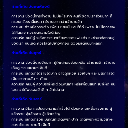
ท่านที่เกิด วันพฤหัสบดี
การงาน ช่วงนี้การทำงาน ไม่มีอะไรมาก คนที่ใช้งานเราส่วนมาก ก็
ครอบครัวเรานี่แหละ ใช้งานมากกว่าเจ้านายอีก
การเงิน ช่วงนี้ควรระวัง เพื่อน หยิบยืมเงินให้ดี เพราะ ไม่มีโอกาสจะ
ได้คืนเลย ควรงดความใจดีก่อน
ความรัก คนมีคู่ ระวังการวนๆเวียนๆของแฟนเก่า จะเข้ามาก่อกวนคู่
ชีวิตเรา คนโสด ควรโสดไปยาวๆก่อน ดวงมีแต่คนมาหลอก
ท่านที่เกิด วันศุกร์
การงาน ช่วงนี้งานปังมาก ผู้ใหญ่คอยช่วยเหลือ เจ้านายรัก เจ้านาย
เอ็นดู งานสบายๆเงินดี
การเงิน มีเกณฑ์ได้รายได้มาก อาจถูกหวย รวยโชค และ มีโอกาสได้
เงินจากทางอื่น ๆ ด้วย
ความรัก คนมีคู่ ความรักให้ระวังแฟนเก่า หรือเพื่อนสนิท เขาให้ดี คน
โสด จะได้พบเจอรักดี ๆ อีกไม่นาน
ท่านที่เกิด วันเสาร์
การงาน มีโอกาสประสบความสำเร็จได้ ด้วยหยาดเหงื่อแรงกาย สู้
แล้วรวย สู้แล้วเฮง สู้แล้วเจริญ
การเงิน มีเกณฑ์รวย มีเกณฑ์ได้ดีเพราะปาก ได้ดีเพราะความวิสาหะ
ของตัวเอง งานดี เงินดี