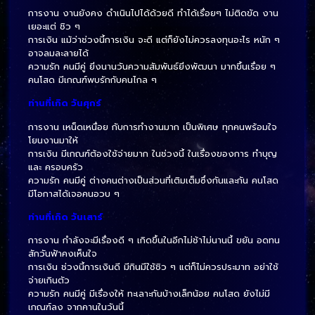
การงาน งานยังคง ดำเนินไปได้ด้วยดี ทำได้เรื่อยๆ ไม่ติดขัด งาน
เยอะแต่ ชิว ๆ
การเงิน แม้ว่าช่วงนี้การเงิน จะดี แต่ก็ยังไม่ควรลงทุนอะไร หนัก ๆ
อาจลมละลายได้
ความรัก คนมีคู่ ยิ่งนานวันความสัมพันธ์ยิ่งพัฒนา มากขึ้นเรื่อย ๆ
คนโสด มีเกณฑ์พบรักกับคนไกล ๆ
ท่านที่เกิด วันศุกร์
การงาน เหน็ดเหนื่อย กับการทำงานมาก เป็นพิเศษ ทุกคนพร้อมใจ
โยนงานมาให้
การเงิน มีเกณฑ์ต้องใช้จ่ายมาก ในช่วงนี้ ในเรื่องของการ ทำบุญ
และ ครอบครัว
ความรัก คนมีคู่ ต่างคนต่างเป็นส่วนที่เติมเต็มซึ่งกันและกัน คนโสด
มีโอกาสได้เจอคนอวบ ๆ
ท่านที่เกิด วันเสาร์
การงาน กำลังจะมีเรื่องดี ๆ เกิดขึ้นในอีกไม่ช้าไม่นานนี้ ขยัน อดทน
สักวันฟ้าคงเห็นใจ
การเงิน ช่วงนี้การเงินดี มีกินมีใช้ชิว ๆ แต่ก็ไม่ควรประมาท อย่าใช้
จ่ายเกินตัว
ความรัก คนมีคู่ มีเรื่องให้ ทะเลาะกันบ้างเล็กน้อย คนโสด ยังไม่มี
เกณฑ์ลง จากคานในวันนี้