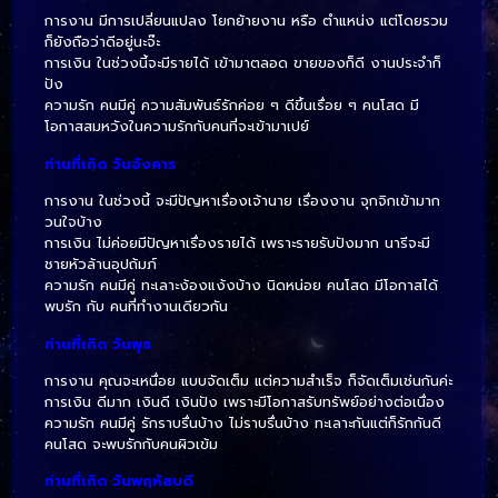
การงาน มีการเปลี่ยนแปลง โยกย้ายงาน หรือ ตำแหน่ง แต่โดยรวม
ก็ยังถือว่าดีอยู่นะจ๊ะ
การเงิน ในช่วงนี้จะมีรายได้ เข้ามาตลอด ขายของก็ดี งานประจำก็
ปัง
ความรัก คนมีคู่ ความสัมพันธ์รักค่อย ๆ ดีขึ้นเรื่อย ๆ คนโสด มี
โอกาสสมหวังในความรักกับคนที่จะเข้ามาเปย์
ท่านที่เกิด วันอังคาร
การงาน ในช่วงนี้ จะมีปัญหาเรื่องเจ้านาย เรื่องงาน จุกจิกเข้ามาก
วนใจบ้าง
การเงิน ไม่ค่อยมีปัญหาเรื่องรายได้ เพราะรายรับปังมาก นารีจะมี
ชายหัวล้านอุปถ้มภ์
ความรัก คนมีคู่ ทะเลาะง้องแง้งบ้าง นิดหน่อย คนโสด มีโอกาสได้
พบรัก กับ คนที่ทำงานเดียวกัน
ท่านที่เกิด วันพุธ
การงาน คุณจะเหนื่อย แบบจัดเต็ม แต่ความสำเร็จ ก็จัดเต็มเช่นกันค่ะ
การเงิน ดีมาก เงินดี เงินปัง เพราะมีโอกาสรับทรัพย์อย่างต่อเนื่อง
ความรัก คนมีคู่ รักราบรื่นบ้าง ไม่ราบรื่นบ้าง ทะเลาะกันแต่ก็รักกันดี
คนโสด จะพบรักกับคนผิวเข้ม
ท่านที่เกิด วันพฤหัสบดี