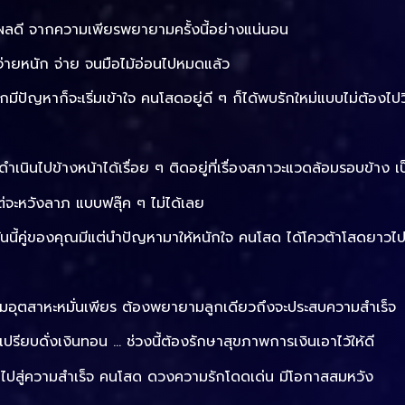
บผลดี จากความเพียรพยายามครั้งนี้อย่างแน่นอน
ะ จ่ายหนัก จ่าย จนมือไม้อ่อนไปหมดแล้ว
หากมีปัญหาก็จะเริ่มเข้าใจ คนโสดอยู่ดี ๆ ก็ได้พบรักใหม่แบบไม่ต้องไป
เนินไปข้างหน้าได้เรื่อย ๆ ติดอยู่ที่เรื่องสภาวะแวดล้อมรอบข้าง เป็
แต่จะหวังลาภ แบบฟลุ๊ค ๆ ไม่ได้เลย
วันนี้คู่ของคุณมีแต่นำปัญหามาให้หนักใจ คนโสด ได้โควต้าโสดยาว
ามอุตสาหะหมั่นเพียร ต้องพยายามลูกเดียวถึงจะประสบความสำเร็จ
ปรียบดั่งเงินทอน … ช่วงนี้ต้องรักษาสุขภาพการเงินเอาไว้ให้ดี
้คุณไปสู่ความสำเร็จ คนโสด ดวงความรักโดดเด่น มีโอกาสสมหวัง