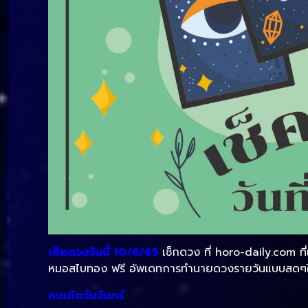
เช็คดวงวันนี้ 10/8/65
เช็กดวง ที่ horo-daily.com ที
หมอสไบทอง ฟรี อัพเดทการทำนายดวงรายวันแบบสดๆให
คนเกิดวันจันทร์