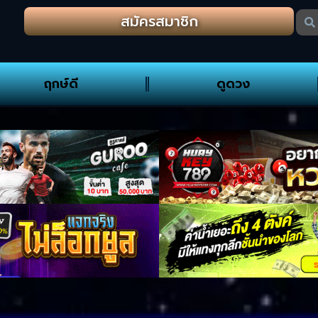
สมัครสมาชิก
ฤกษ์ดี
ดูดวง