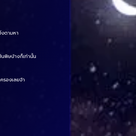
วิ่งตามหา
นพิษบ้างก็เท่านั้น
ไปครองเลยจ้า