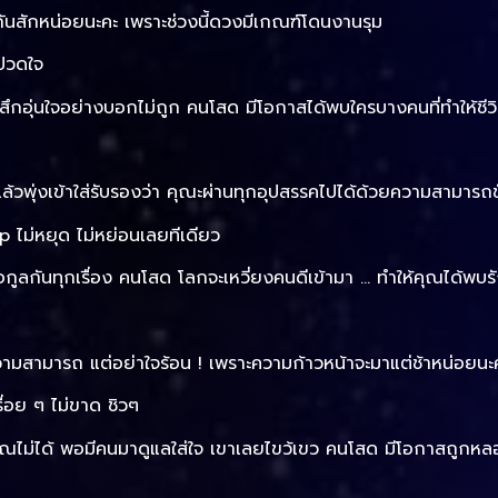
ันสักหน่อยนะคะ เพราะช่วงนี้ดวงมีเกณฑ์โดนงานรุม
้ปวดใจ
็รู้สึกอุ่นใจอย่างบอกไม่ถูก คนโสด มีโอกาสได้พบใครบางคนที่ทำให้ชีว
้วพุ่งเข้าใส่รับรองว่า คุณะผ่านทุกอุปสรรคไปได้ด้วยความสามารถช
 ไม่หยุด ไม่หย่อนเลยทีเดียว
้อกูลกันทุกเรื่อง คนโสด โลกจะเหวี่ยงคนดีเข้ามา … ทำให้คุณได้พบรัก
วามสามารถ แต่อย่าใจร้อน ! เพราะความก้าวหน้าจะมาแต่ช้าหน่อยนะ
รื่อย ๆ ไม่ขาด ชิวๆ
ัยคุณไม่ได้ พอมีคนมาดูแลใส่ใจ เขาเลยไขว้เขว คนโสด มีโอกาสถูกห