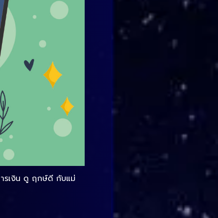
เงิน ดู ฤกษ์ดี กับแม่