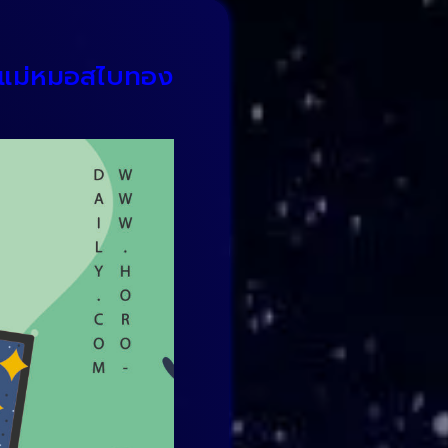
ับ แม่หมอสไบทอง