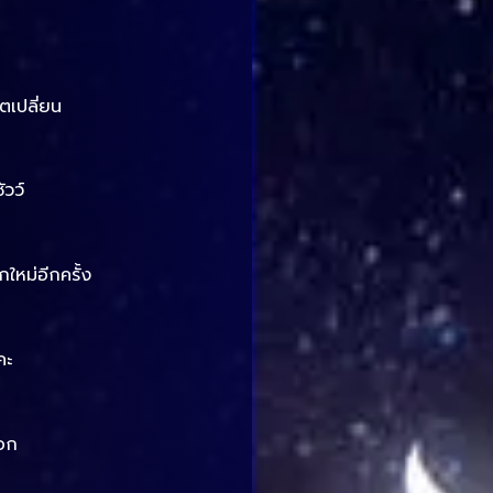
ิตเปลี่ยน
ัวว์
ใหม่อีกครั้ง
คะ
ลอก