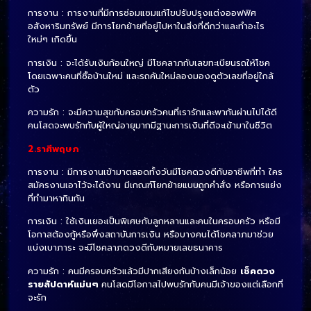
การงาน : การงานที่มีการซ่อมแซมแก้ไขปรับปรุงแต่งออฟฟิศ
อสังหาริมทรัพย์ มีการโยกย้ายที่อยู่ไปหาในสิ่งที่ดีกว่าและทำอะไร
ใหม่ๆ เกิดขึ้น
การเงิน : จะได้รับเงินก้อนใหญ่ มีโชคลาภกับเลขทะเบียนรถให้โชค
โดยเฉพาะคนที่ซื้อบ้านใหม่ และรถคันใหม่ลองมองดูตัวเลขที่อยู่ใกล้
ตัว
ความรัก : จะมีความสุขกับครอบครัวคนที่เรารักและพากันผ่านไปได้ดี
คนโสดจะพบรักกับผู้ใหญ่อายุมากมีฐานะการเงินที่ดีจะเข้ามาในชีวิต
2.ราศีพฤษภ
การงาน : มีการงานเข้ามาตลอดทั้งวันมีโชคดวงดีกับอาชีพที่ทำ ใคร
สมัครงานเอาไว้จะได้งาน มีเกณฑ์โยกย้ายแบบถูกคำสั่ง หรือการแย่ง
ที่ทำมาหากินกัน
การเงิน : ใช้เงินเยอะเป็นพิเศษกับลูกหลานและคนในครอบครัว หรือมี
โอกาสต้องกู้หรือพึ่งสถาบันการเงิน หรือบางคนได้โชคลาภมาช่วย
แบ่งเบาภาระ จะมีโชคลาภดวงดีกับหมายเลขธนาคาร
ความรัก : คนมีครอบครัวแล้วมีปากเสียงกันบ้างเล็กน้อย
เช็คดวง
รายสัปดาห์แม่นๆ
คนโสดมีโอกาสไปพบรักกับคนมีเจ้าของแต่เลือกที่
จะรัก