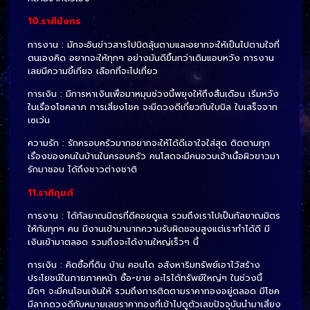
10.ราศีมังกร
การงาน : มักจะอินข่าวสารไปนิดลุ้นตามและอยากจะให้เป็นไปตามใจที่
ตนเองคิด อยากจะให้ทุกๆ อย่างมันดีขึ้นกว่าเดิมแอบหวัง การงาน
เลยมีความขี้เกียจ เลือกที่จะไปเที่ยว
การเงิน : มีการหาเงินเพื่อมาหมุนช่วงนี้พยุงให้ถึงสิ้นเดือน เริ่มหวัง
ในเรื่องโชคลาภ การเสี่ยงโชค จะมีดวงดีเกี่ยวกับใบบิล ใบเสร็จจาก
เซเว่น
ความรัก : รักครอบครัวมากอยากจะให้ได้ดีเอาใจใส่สุด ติดตามทุก
เรื่องของคนในบ้านในครอบครัว คนโสดจะมีคนอวบเจ้าเนื้อผิวขาวมา
รักมาชอบ ได้ถึงชาวต่างชาติ
11.ราศีกุมภ์
การงาน : ได้กัลยาณมิตรที่ดีคอยดูแล รวมถึงเราไปเป็นกัลยาณมิตร
ให้กับทุกๆ คน มีงานเข้ามามากความรับผิดชอบสูงแต่เราทำได้ดี มี
เงินเข้ามาตลอด รวมถึงจะได้งานใหญ่เร็วๆ นี้
การเงิน : คิดซื้อที่ดิน บ้าน คอนโด อสังหาริมทรัพย์เอาไว้สร้าง
ประโยชน์ในภายภาคหน้า ซื้อ-ขาย อะไรได้ทรัพย์ใหญ่ๆ ในช่วงนี้
มืดๆ จะมีคนโอนเงินให้ รวมถึงการติดตามราคาทองอยู่ตลอด มีโชค
มีลาภดวงดีกับหมายเลขราคาทองที่เข้าไปดูตัวเลขปัจจุบันนำมาเสี่ยง