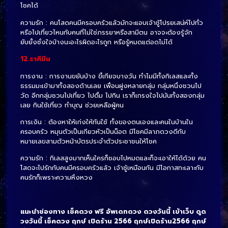
โชคได้
ความรัก : คนโสดคนมีครอบครัวแล้วมักจะแอบเจ้าชู้โปรยเสน่ห์ไปทั่ว
หรือไปเที่ยวไหนกับคนที่ไม่ใช่ภรรยาหรือสามีตน อาจจะต้องรู้จัก
ยับยั้งชั่งใจบ้างนะอะไรผิดอะไรถูก หรือรู้หมดแต่อดไม่ได้
12.ราศีมีน
การงาน : การงานขยันบ้าง ขี้เกียจบางวัน ทำไมมีทั้งกิเลสและทั้ง
ธรรมมะเข้ามาทั้งสองด้านเลย เพื่อนฝูงหลายกลุ่ม กลุ่มหนึ่งชวนไป
วัด อีกกลุ่มชวนไปเที่ยว ไปดื่ม ไปกิน เราก็เกรงใจไปมันทั้งสองกลุ่ม
เลย กินใช้เที่ยว ทำบุญ ช่วยเหลือผู้คน
การเงิน : ต้องหาให้เก่งให้ทันใช้ ทั้งของตนเองและคนในบ้านใน
ครอบครัว หมุนตัวเป็นเกียวหัวเป็นน็อต มีโชคมีลาภดวงดีกับ
หมายเลขสามตัวหน้าบัตรประจำตัวประชาชนให้โชค
ความรัก : กิเลสสูงมากเห็นใครก็ชอบไปหมดและก็จะเอาให้ได้ด้วย คน
โสดจะไปรักกับคนมีครอบครัวแล้ว เจ้าชู้เหมือนกัน มีโอกาสทะเลาะกับ
คนรักก็เพราะความหึงหวง
แนะนำช่องทาง เช็คดวง ฟรี อัพเดทดวง ดวงวันนี้ เข้าเว็บ ดูด
วงวันนี้ เช็คดวง ฤกษ์ เปิดร้าน 2566 ฤกษ์เปิดร้าน2566 ฤกษ์