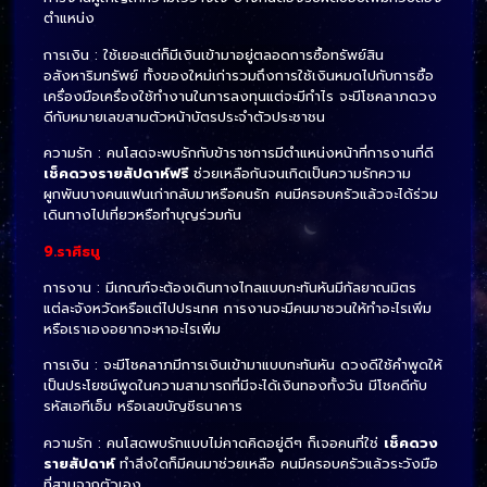
ตำแหน่ง
การเงิน : ใช้เยอะแต่ก็มีเงินเข้ามาอยู่ตลอดการซื้อทรัพย์สิน
อสังหาริมทรัพย์ ทั้งของใหม่เก่ารวมถึงการใช้เงินหมดไปกับการซื้อ
เครื่องมือเครื่องใช้ทำงานในการลงทุนแต่จะมีกำไร จะมีโชคลาภดวง
ดีกับหมายเลขสามตัวหน้าบัตรประจำตัวประชาชน
ความรัก : คนโสดจะพบรักกับข้าราชการมีตำแหน่งหน้าที่การงานที่ดี
เช็คดวงรายสัปดาห์
ฟรี
ช่วยเหลือกันจนเกิดเป็นความรักความ
ผูกพันบางคนแฟนเก่ากลับมาหรือคนรัก คนมีครอบครัวแล้วจะได้ร่วม
เดินทางไปเที่ยวหรือทำบุญร่วมกัน
9.ราศีธนู
การงาน : มีเกณฑ์จะต้องเดินทางไกลแบบกะทันหันมีกัลยาณมิตร
แต่ละจังหวัดหรือแต่ไปประเทศ การงานจะมีคนมาชวนให้ทำอะไรเพิ่ม
หรือเราเองอยากจะหาอะไรเพิ่ม
การเงิน : จะมีโชคลาภมีการเงินเข้ามาแบบกะทันหัน ดวงดีใช้คำพูดให้
เป็นประโยชน์พูดในความสามารถที่มีจะได้เงินทองทั้งวัน มีโชคดีกับ
รหัสเอทีเอ็ม หรือเลขบัญชีธนาคาร
ความรัก : คนโสดพบรักแบบไม่คาดคิดอยู่ดีๆ ก็เจอคนที่ใช่
เช็คดวง
รายสัปดาห์
ทำสิ่งใดก็มีคนมาช่วยเหลือ คนมีครอบครัวแล้วระวังมือ
ที่สามจากตัวเอง