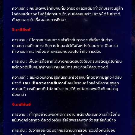
ความรัก : คนโสดพบรักกับคนที่มีเจ้าของแล้วแต่มาทำดีกับเราจนรู้สึก
ใจอ่อนแต่บางครั้งก็รู้สึกทรมานใจ คนมีครอบครัวแล้วจะได้รับข่าวดี
กับลูกหลานในเรื่องของการศึกษา
5.ราศีสิงห์
การงาน : มีโอกาสประสบความสำเร็จกับการงานที่เกี่ยวกับต่าง
ประเทศ คนที่รอการเดินทางไกลจะได้ดังใจหวังในอนาคต มีโอกาส
ทำงานมากกว่าหนึ่งอย่างหรือมีคนชวนไปทำกิจการด้วย
การเงิน : เห็นอะไรก็อยากได้บางคนตัดสินใจใช้บัตรเครดิตรูดไปก่อน
แต่ดวงดีมีโชคมีลาภกับหมายเลขบัตรประชาชนให้คุณดวงดี
ความรัก : สมหวังมีความสุขคนรักเอาใจใส่คนที่คิดอยากมีลูกจะได้รับ
ข่าวดี
เลข
เช็คดวงรายสัปดาห์
คนมีครอบครัวแล้วมีความสุขลูก
หลานบริวารเป็นคนดีนำโชคนำลาภมาให้ คนโสดจะพบรักกับคนอายุ
น้อยกว่า
6.ราศีกันย์
การงาน : ทำทุกอย่างเพื่อให้ได้การงาน แต่จะประสบความสำเร็จถึง
แม้บางครั้งอาจจะต้องวิ่งเต้นหรือใช้พรรคพวกช่วยเหลือกันบ้าง
การเงิน : ใช้จ่ายเยอะต้องอาศัยสถาบันการเงิน รวมถึงคนที่ชอบ