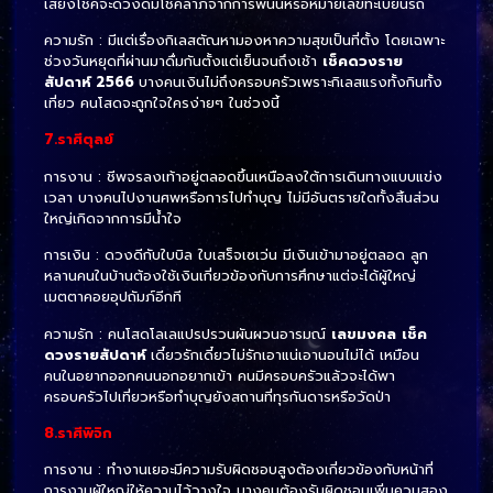
เสี่ยงโชคจะดวงดีมีโชคลาภจากการพนันหรือหมายเลขทะเบียนรถ
ความรัก : มีแต่เรื่องกิเลสตัณหามองหาความสุขเป็นที่ตั้ง โดยเฉพาะ
ช่วงวันหยุดที่ผ่านมาดื่มกันตั้งแต่เย็นจนถึงเช้า
เช็คดวงราย
สัปดาห์
2566
บางคนเงินไม่ถึงครอบครัวเพราะกิเลสแรงทั้งกินทั้ง
เที่ยว คนโสดจะถูกใจใครง่ายๆ ในช่วงนี้
7.ราศีตุลย์
การงาน : ชีพจรลงเท้าอยู่ตลอดขึ้นเหนือลงใต้การเดินทางแบบแข่ง
เวลา บางคนไปงานศพหรือการไปทำบุญ ไม่มีอันตรายใดทั้งสิ้นส่วน
ใหญ่เกิดจากการมีน้ำใจ
การเงิน : ดวงดีกับใบบิล ใบเสร็จเซเว่น มีเงินเข้ามาอยู่ตลอด ลูก
หลานคนในบ้านต้องใช้เงินเกี่ยวข้องกับการศึกษาแต่จะได้ผู้ใหญ่
เมตตาคอยอุปถัมภ์อีกที
ความรัก : คนโสดโลเลแปรปรวนผันผวนอารมณ์
เลขมงคล
เช็ค
ดวงรายสัปดาห์
เดี๋ยวรักเดี๋ยวไม่รักเอาแน่เอานอนไม่ได้ เหมือน
คนในอยากออกคนนอกอยากเข้า คนมีครอบครัวแล้วจะได้พา
ครอบครัวไปเที่ยวหรือทำบุญยังสถานที่ทุรกันดารหรือวัดป่า
8.ราศีพิจิก
การงาน : ทำงานเยอะมีความรับผิดชอบสูงต้องเกี่ยวข้องกับหน้าที่
การงานผู้ใหญ่ให้ความไว้วางใจ บางคนต้องรับผิดชอบเพิ่มควบสอง