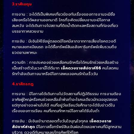
3.ราศีเมถุน
การงาน : จะได้ดีเป็นพิเศษเกี่ยวข้องกับเรื่องของการงานจะมีชื่อ
เสียงหรือได้ผลงานออกมาดี ใครที่จะคิดเปลี่ยนงานจะมีโอกาส
สมหวัง จะได้เดินทางไปสถานที่ติดน้ำติดทะเลหรือสถานที่ท่องเที่ยว
บรรยากาศสวยงาม
การเงิน : มีเงินให้ใช้อยู่ตลอดมีโชคมีลาภจากการเสี่ยงโชคดวงดี
หมายเลขทะเบียนรถ จะได้ซื้อทรัพย์สินอสังหาริมทรัพย์เพิ่มรวมถึง
ยวดยานพาหนะ
ความรัก : การประคองช่วยเหลือคนรักหรือได้คนรักช่วยเหลือสร้าง
เนื้อสร้างตัวในเวลานี้ได้ดีมาก
เช็คดวงรายสัปดาห์
66
คนโสดคน
รักกำลังเดินทางมาหรือมีโอกาสพบเจอคนรักในเร็ววัน
4.ราศีกรกฎ
การงาน : มีโอกาสได้เดินทางไปวัดสถานที่ปฎิบัติธรรม การงานต้อง
อาศัยผู้ใหญ่หรือคนช่วยเหลือลำพังทำอะไรคนเดียวมักเจออุปสรรค
แต่ทุกอย่างจะผ่านไปได้ คนที่อยู่วัยเรียนวัยศึกษาจะได้รับข่าวดีใน
เรื่องของการเรียน คนที่เกณฑ์ทหารมีโอกาสได้รับใบดำ
การเงิน : มีเงินเข้ามาตลอดทั้งวันใจบุญใจกุศล
เช็คดวงราย
สัปดาห์
ล่าสุด
มีโอกาสซื้อทรัพย์สินเงินผ่อนโดยเฉพาะคนที่มีลูกหลาน
บริวาร ดวงดีกับหมายเลขโทรศัพท์ให้โชค