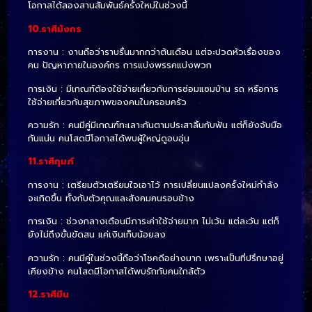
โอกาสได้ลองสานสัมพันธ์ครั้งใหม่ในช่วงนี้
10.ราศีมังกร
การงาน : งานถือว่าราบรื่นมากกว่าต้นเดือน แต่จะปวดหัวเรื่องของ
คน ปัญหาภายในองค์กร การแบ่งพรรคแบ่งพวก
การเงิน : มีเกณฑ์ต้องใช้จ่ายเกี่ยวกับการซ่อมแซมบ้าน รถ หรือการ
ใช้จ่ายเกี่ยวกับสุขภาพของคนในครอบครัว
ความรัก : คนมีคู่มีเกณฑ์ทะเลาะกันตามประสาลิ้นกับฟัน แต่ก็ยังจับมือ
กันแน่น คนโสดมีโอกาสได้พบผู้ใหญ่ดูอบอุ่น
11.ราศีกุมภ์
การงาน : เตรียมตัวเตรียมใจเอาไว้ การเปลี่ยนแปลงครั้งใหม่กำลัง
จะเกิดขึ้น ทั้งกับตัวคุณและสังคมคนรอบข้าง
การเงิน : ช่วงกลางเดือนมีภาระค่าใช้จ่ายมาก ไม่เว้น แต่ละวัน แต่ก็
ยังไม่ถึงขั้นขัดสน แค่เงินเก็บน้อยลง
ความรัก : คนมีคู่ในช่วงนี้ถือว่าโชคดีอย่างมาก เพราะเป็นที่ปรึกษาอยู่
เคียงข้าง คนโสดมีโอกาสได้พบรักกับคนใกล้ตัว
12.ราศีมีน