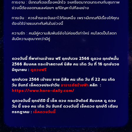
การงาน : มีเกณฑ์เจอเรื่องหนักใจ จะเครียดมากจนกระทบกับสุขภาพ
ช่วงนี้ต้องอดทนและค่อยๆ แก้ปัญหาไปทีละอย่าง
การเงิน : ควรสำรองเงินเอาไว้ก้อนหนึ่ง เพราะมีเกณฑ์มีเรื่องให้คุณ
ต้องใช้จ่ายแบบกะทันหันในช่วงนี้
ความรัก : คนมีคู่ความสัมพันธ์ยังไม่ค่อยดีเท่าไหร่ คนโสดเป็นโสดก
ลับมีความสุขมากกว่ามีคู่
ดวงวันนี้ ที่พาท่านเข้าชม ฟรี ฤกษ์บวช 2566 ดูดวง ฤกษ์หมั้น
2566 สีมงคล กระเป๋าสตางค์ นิสัย คน เกิด วัน ที่ 16 ฤกษ์บวช
มิถุนายน :
ดูดวงฟรี
ฤกษ์บวช 2566 เข้าชม ทาย นิสัย คน เกิด วัน ที่ 22 คน เกิด
วัน จันทร์ เช็คดวงประจำวัน
อาจารย์สร้ายฟ้า
คลิก :
https://www.horo-daily.com/
ดูดวงวันนี้ ฤกษ์ดีปี นี้ เช็ค ดวง กระเป๋าตังค์ สีมงคล ดู ดวง
วัน นี้ ของ คน เกิด วัน จันทร์ ดวงวันนี้ เช็คดวง ฤกษ์ดี เดือน
กรกฎาคม :
เช็คดวงวันนี้