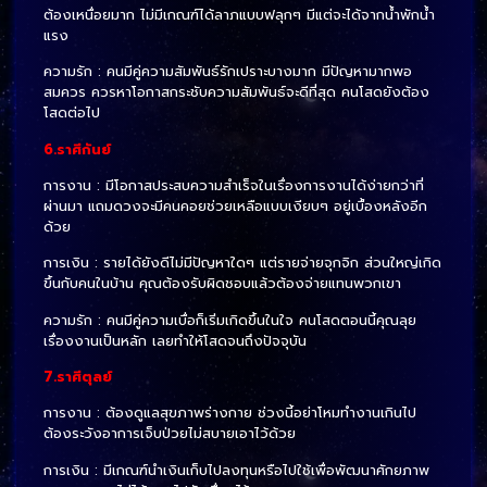
ต้องเหนื่อยมาก ไม่มีเกณฑ์ได้ลาภแบบฟลุกๆ มีแต่จะได้จากน้ำพักน้ำ
แรง
ความรัก : คนมีคู่ความสัมพันธ์รักเปราะบางมาก มีปัญหามากพอ
สมควร ควรหาโอกาสกระชับความสัมพันธ์จะดีที่สุด คนโสดยังต้อง
โสดต่อไป
6.ราศีกันย์
การงาน : มีโอกาสประสบความสำเร็จในเรื่องการงานได้ง่ายกว่าที่
ผ่านมา แถมดวงจะมีคนคอยช่วยเหลือแบบเงียบๆ อยู่เบื้องหลังอีก
ด้วย
การเงิน : รายได้ยังดีไม่มีปัญหาใดๆ แต่รายจ่ายจุกจิก ส่วนใหญ่เกิด
ขึ้นกับคนในบ้าน คุณต้องรับผิดชอบแล้วต้องจ่ายแทนพวกเขา
ความรัก : คนมีคู่ความเบื่อก็เริ่มเกิดขึ้นในใจ คนโสดตอนนี้คุณลุย
เรื่องงานเป็นหลัก เลยทำให้โสดจนถึงปัจจุบัน
7.ราศีตุลย์
การงาน : ต้องดูแลสุขภาพร่างกาย ช่วงนี้อย่าโหมทำงานเกินไป
ต้องระวังอาการเจ็บป่วยไม่สบายเอาไว้ด้วย
การเงิน : มีเกณฑ์นำเงินเก็บไปลงทุนหรือไปใช้เพื่อพัฒนาศักยภาพ