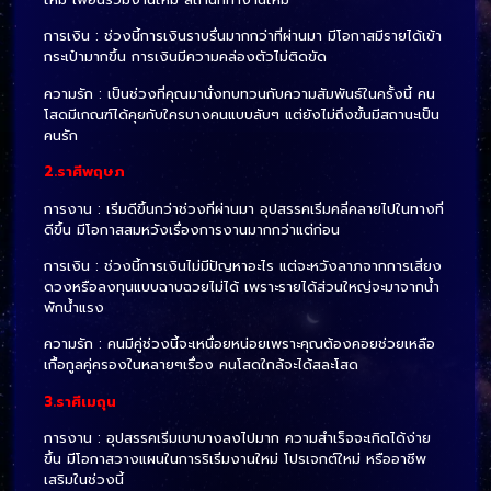
การเงิน : ช่วงนี้การเงินราบรื่นมากกว่าที่ผ่านมา มีโอกาสมีรายได้เข้า
กระเป๋ามากขึ้น การเงินมีความคล่องตัวไม่ติดขัด
ความรัก : เป็นช่วงที่คุณมานั่งทบทวนกับความสัมพันธ์ในครั้งนี้ คน
โสดมีเกณฑ์ได้คุยกับใครบางคนแบบลับๆ แต่ยังไม่ถึงขั้นมีสถานะเป็น
คนรัก
2.ราศีพฤษภ
การงาน : เริ่มดีขึ้นกว่าช่วงที่ผ่านมา อุปสรรคเริ่มคลี่คลายไปในทางที่
ดีขึ้น มีโอกาสสมหวังเรื่องการงานมากกว่าแต่ก่อน
การเงิน : ช่วงนี้การเงินไม่มีปัญหาอะไร แต่จะหวังลาภจากการเสี่ยง
ดวงหรือลงทุนแบบฉาบฉวยไม่ได้ เพราะรายได้ส่วนใหญ่จะมาจากน้ำ
พักน้ำแรง
ความรัก : คนมีคู่ช่วงนี้จะเหนื่อยหน่อยเพราะคุณต้องคอยช่วยเหลือ
เกื้อกูลคู่ครองในหลายๆเรื่อง คนโสดใกล้จะได้สละโสด
3.ราศีเมถุน
การงาน : อุปสรรคเริ่มเบาบางลงไปมาก ความสำเร็จจะเกิดได้ง่าย
ขึ้น มีโอกาสวางแผนในการริเริ่มงานใหม่ โปรเจกต์ใหม่ หรืออาชีพ
เสริมในช่วงนี้