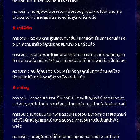
ของตนเอง ไม่ได้หมดไปกับเรื่องไร้สาระ
ความรัก : คนมีคู่ยังต้องใช้เวลาเพื่อเรียนรู้กันและกันไปอีกนาน คน
โสดมีเกณฑ์ได้สานสัมพันธ์กับคนที่อยู่ต่างที่ต่างถิ่น
8.ราศีพิจิก
การงาน : ดวงชะตาอยู่ในเกณฑ์ขาขึ้น โอกาสดีๆเรื่องการงานกำลัง
จะมา ความสำเร็จที่คุณรอคอยมานานจะมาถึงแล้ว
การเงิน : เงินทองรายได้แบบไม่มีลิมิต ถ้าขายค้าก็จะตั้งหลักปักฐาน
ได้ แต่ช่วงนี้จะมีเรื่องให้ใช้จ่ายเยอะหน่อย เป็นการจ่ายที่จำเป็นล้วนๆ
ความรัก : คนมีคู่คนรักจะช่วยเหลือเกื้อกูลคุณในทุกๆด้าน คนโสด
ช่วงนี้เสน่ห์แรงมีเกณฑ์หัวกระไดบ้านไม่แห้ง
9.ราศีธนู
การงาน : การงานเริ่มราบรื่นมากขึ้น แต่จะมีปัญหาทำให้คุณปวดหัว
ระวังปัญหาที่ไม่ได้ก่อ รวมถึงการโดนแกล้ง การโดนใส่ร้ายในช่วงนี้
การเงิน : ไม่ค่อยมีปัญหาเดือดร้อนเรื่องเงิน มีเกณฑ์ได้รายได้ตามที่
หวังไม่ค่อยมีอุปสรรคเข้ามาขัดขวาง การเงินราบรื่นเป็นที่น่าพึ่ง
พอใจ
ความรัก : คนมีคู่ในช่วงนี้ก็ยังมีทะเลาะกันประปรายบ้าง คนโสดมี