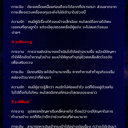
การเงิน : ต้องเหน็ดเหนื่อยก่อนถึงจะได้ลาภที่ปรารถนา ส่วนลาภจาก
การเสี่ยงดวงหรือลงทุนจะยังไม่มีเข้ามาในช่วงนี้
ความรัก : คนมีคู่มีเรื่องให้งอนบ้างเล็กน้อย คนโสดมีโอกาสได้พบ
เจอคนที่คุณถูกใจ แต่จะมีอุปสรรคหรือมีคู่แข่ง จะไม่สมหวังแบบ
ง่ายๆ
4.ราศีกรกฎ
การงาน : การงานยังสามารถดำเนินไปได้อย่างราบรื่น แม้จะมีปัญหา
ทำให้อึดอัดรำคาญใจบ้าง แนะนำให้คุณทำบุญช่วยเหลือสัตว์จรจัด
เพื่อเสริมดวง
การเงิน : มีเกณฑ์มีรายได้เข้ามามากขึ้น หากทำการค้าทำธุรกิจจะเริ่ม
คล่องตัวมากกว่าที่ผ่านมา
ความรัก : คนมีคู่อาจรู้สึกว่า คนรักไม่ค่อยเข้าใจ แต่ก็ยังอยู่ด้วยกัน
ไม่ได้ทิ้งกันไปไหน คนโสดมีเกณฑ์ครองโสดแบบระยะยาว
5.ราศีสิงห์
การงาน : อุปสรรคปัญหาเริ่มคลี่คลายไป ถึงแม้ว่าจะมีปัญหาในการ
ทำงานบ้าง แต่ก็ถือว่าดีกว่าช่วงก่อนที่ผ่านมามาก
การเงิน : สามารถหาเงินเข้ากระเป๋าได้อย่างต่อเนื่อง กว่าจะได้เงินมา