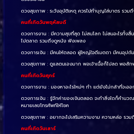
ดวงสุขภาพ : ระวังอุบัติเหตุ ควรไปทำบุญใส่บาตร รวมถ
คนที่เกิดวันพฤหัสบดี
ดวงการงาน : มีความสุขที่สุด ไม่สนโลก ไม่สนอะไรทั้งสิ้
ไปตลาด รวมถึงดูหนัง ฟังเพลง
ดวงการเงิน : มีคนให้ตลอด ผู้ใหญ่ใจดีเมตตา มีคนอุปถ
ดวงสุขภาพ : ดูแลตนเองมาก พอเจ้าเนื้อก็ไปลด
พอสักพ
คนที่เกิดวันศุกร์
ดวงการงาน : มองหาอะไรใหม่ๆ ทำ แต่ยังไม่กล้าที่จะอ
ดวงการเงิน : รู้จักค่าของเงินตลอด จะทำสิ่งใดก็คำน
หมายเลขโทรศัพท์ให้โชค
ดวงสุขภาพ : อยากจะไปเสริมความงาม ความหล่อ รวมถึ
คนที่เกิดวันเสาร์