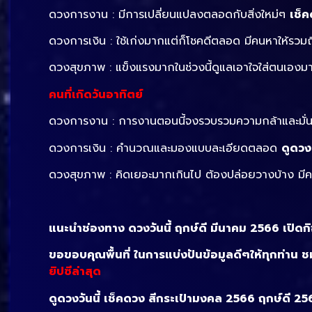
ดวงการงาน : มีการเปลี่ยนแปลงตลอดกับสิ่งใหม่ๆ
เช็ค
ดวงการเงิน : ใช้เก่งมากแต่ก็โชคดีตลอด มีคนหาให้รวม
ดวงสุขภาพ : แข็งแรงมากในช่วงนี้ดูแลเอาใจใส่ตนเองมาก
คนที่เกิดวันอาทิตย์
ดวงการงาน : การงานตอนนี้จงรวบรวมความกล้าและมั่นใจใน
ดวงการเงิน : คำนวณและมองแบบละเอียดตลอด
ดูดวง
ดวงสุขภาพ : คิดเยอะมากเกินไป ต้องปล่อยวางบ้าง มี
แนะนำช่องทาง ดวงวันนี้ ฤกษ์ดี มีนาคม 2566 เปิด
ขอขอบคุณพื้นที่ ในการแบ่งปันข้อมูลดีๆให้ทุกท่าน ช
ยิปซีล่าสุด
ดูดวงวันนี้ เช็คดวง สีกระเป๋ามงคล 2566 ฤกษ์ดี 2566