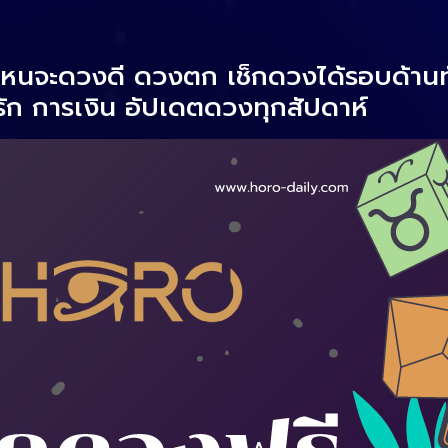
ไหนจะดวงดี ดวงตก เช็กดวงได้รอบด้านท
ัก การเงิน อัปเดตดวงทุกสัปดาห์