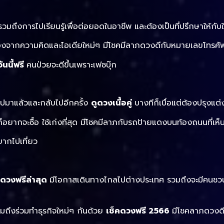
มถึงการไปเรียนรู้เพื่อต่อยอดในอาชีพ และต้องเป็นที่ปรึกษาให้กับ
ได้ทองจากความคิดและไอเดียใหม่ๆ มีโชคมีลาภดวงดีกับหมายเลขโทรศัพ
ันนี้ฟรี
คนป่วยจะดีขึ้นเพราะเฟซบุ๊ก
ไปมาแล้วและกลับไปอีกครั้ง
ดูดวงเนื้อคู่
บางทีก็เบื่อแต่ต้องปรุงแต
อยากจะซื้อ ใช้เก่งที่สุด มีโชคมีลาภกับรถป้ายแดงบนท้องถนนที่เห็
ากไปเที่ยว
คดวงฟรีล่าสุด
มีโอกาสเดินทางไกลไปต่างประเทศ รวมถึงจะมีคนชวน
วมถึงร่วมทำธุรกิจใหม่ๆ กันด้วย
เช็คดวงฟรี 2566
มีโชคลาภดวงด