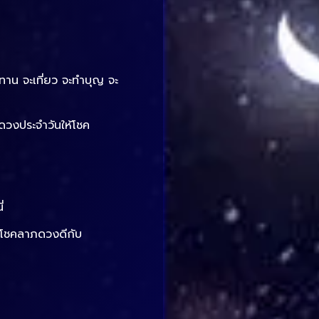
ะทาน จะเที่ยว จะทำบุญ จะ
ดวงประจำวันให้โชค
่
ะมีโชคลาภดวงดีกับ