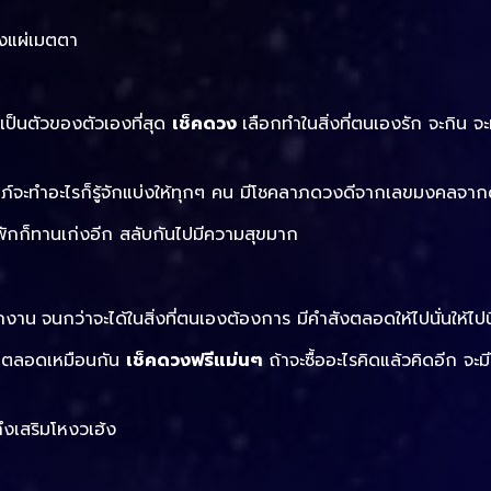
ึงแผ่เมตตา
นเป็นตัวของตัวเองที่สุด
เช็คดวง
เลือกทำในสิ่งที่ตนเองรัก จะกิน จ
ัมภ์จะทำอะไรก็รู้จักแบ่งให้ทุกๆ คน มีโชคลาภดวงดีจากเลขมงคลจาก
ักก็ทานเก่งอีก สลับกันไปมีความสุขมาก
อกงาน
จนกว่าจะได้ในสิ่งที่ตนเองต้องการ มีคำสังตลอดให้ไปนั่นให้ไปนี
วณตลอดเหมือนกัน
เช็คดวงฟรีแม่นๆ
ถ้าจะซื้ออะไรคิดแล้วคิดอีก จ
งเสริมโหงวเฮ้ง