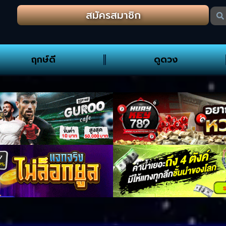
สมัครสมาชิก
ฤกษ์ดี
ดูดวง