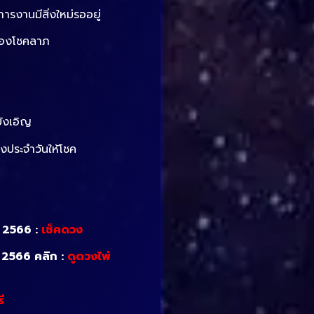
การงานมีสิ่งใหม่รออยู่
ื่องโชคลาภ
ังเอิญ
ประจำวันให้โชค
ล 2566 :
เช็คดวง
น 2566
คลิก :
ดูดวงไพ่
ี