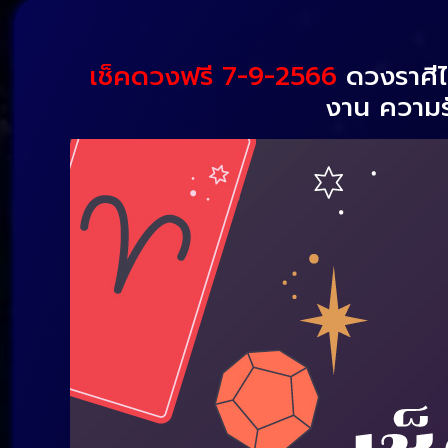
เช็คดวงฟรี 7-9-2566
ดวงราศี
งาน ความร