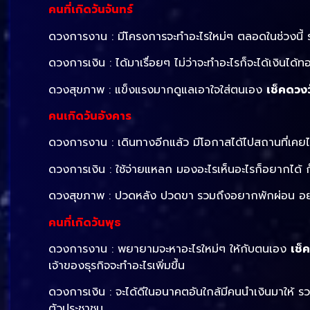
คนที่เกิดวันจันทร์
ดวงการงาน : มีโครงการจะทำอะไรใหม่ๆ ตลอดในช่วงนี้ รว
ดวงการเงิน : ได้มาเรื่อยๆ ไม่ว่าจะทำอะไรก็จะได้เงิน
ดวงสุขภาพ : แข็งแรงมากดูแลเอาใจใส่ตนเอง
เช็คดวงว
คนเกิดวันอังคาร
ดวงการงาน : เดินทางอีกแล้ว มีโอกาสได้ไปสถานที่เคย
ดวงการเงิน : ใช้จ่ายแหลก มองอะไรเห็นอะไรก็อยากได้ ก็
ดวงสุขภาพ : ปวดหลัง ปวดขา
รวมถึงอยากพักผ่อน อย
คนที่เกิดวันพุธ
ดวงการงาน : พยายามจะหาอะไรใหม่ๆ ให้กับตนเอง
เช็
เจ้าของธุรกิจจะทำอะไรเพิ่มขึ้น
ดวงการเงิน : จะได้ดีในอนาคตอันใกล้มีคนนำเงินมาให้ ร
ตัวประชาชน