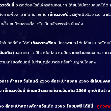
ดวงวันนี้
จะติดต่ออะไรกับใครห้ามคิดมาก ให้ยิ้มให้มีความสุขจะได้ดี 
ถึงการพึ่งพาอาศัยกันและกัน
เช็คดวงฟรี
จะมีผู้หญิงผิวขาวนำมาเร
ขึ้น คนป่วยชอบดื้อแต่ไม่เป็นอะไรเพราะใจเข้มแข็ง
สิ่งที่ดี จะได้ดี
เช็คดวงฟรี66
มีการงานจะได้เปลี่ยนแปลงโดยบ
วันเกิด
ในอนาคต แต่มีโชคกับกัลยาณมิตร และตัวเลขมงคลจากดวง
ความเครียดซ่อนอยู่ ไปทำบุญใส่บาตร หรือทำบุญกับโลงศพ
กิจการ ค้าขาย วันไหนดี 2566 สีกระเป๋ามงคล 2566 สีเล็บมงค
ม เช็คดวงวันนี้ สีกระเป๋าสตางค์ตามวันเกิด 2566 ฤกษ์เปิดร้า
 สีกระเป๋าสตางค์ตามวันเกิด 2566 รับชมฟรี ได้ที่นี่ :
ดูดวงฟร