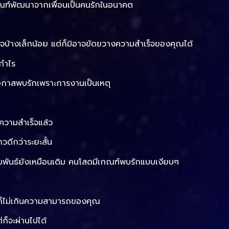
เกณฑ์พัฒนาจากเพื่อนเป็นคนรักในอนาคต
ใจบ้างเล็กน้อย แต่ก็มิอาจขัดขวางความสำเร็จของคุณได้
กำไร
โอกาสพบรักเพราะการงานเป็นเหตุ
ความสำเร็จแล้ว
ดีกว่าระยะสั้น
มสัมพันธ์ยังเหมือนเดิม คนโสดมีเกณฑ์พบรักแบบเงียบๆ
ก็ไม่เกินความสามารถของคุณ
ก็จะผ่านไปได้