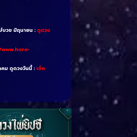
ษ์บวช มิถุนายน :
ดูดวง
//www.horo-
าคม ดูดวงวันนี้ :
เช็ค