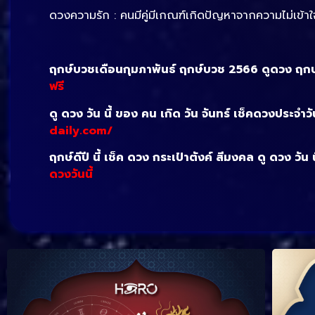
ดวงความรัก : คนมีคู่มีเกณฑ์เกิดปัญหาจากความไม่เข้
ฤกษ์บวชเดือนกุมภาพันธ์ ฤกษ์บวช 2566 ดูดวง ฤกษ์หม
ฟรี
ดู ดวง วัน นี้ ของ คน เกิด วัน จันทร์ เช็คดวงประจำวั
daily.com/
ฤกษ์ดีปี นี้ เช็ค ดวง กระเป๋าตังค์ สีมงคล ดู ดวง วัน
ดวงวันนี้