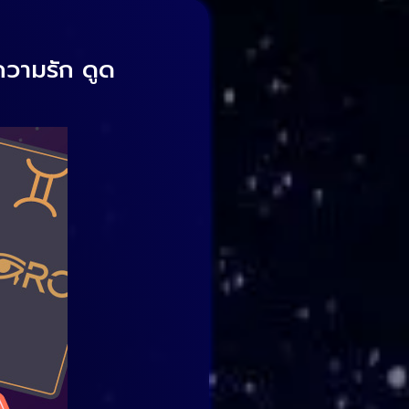
วามรัก
ดูด