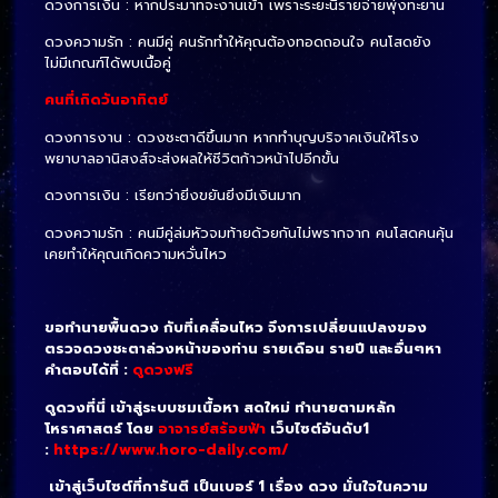
ดวงการเงิน : หากประมาทจะงานเข้า เพราะระยะนี้รายจ่ายพุ่งทะยาน
ดวงความรัก : คนมีคู่ คนรักทำให้คุณต้องทอดถอนใจ คนโสดยัง
ไม่มีเกณฑ์ได้พบเนื้อคู่
คนที่เกิดวันอาทิตย์
ดวงการงาน : ดวงชะตาดีขึ้นมาก หากทำบุญบริจาคเงินให้โรง
พยาบาลอานิสงส์จะส่งผลให้ชีวิตก้าวหน้าไปอีกขั้น
ดวงการเงิน : เรียกว่ายิ่งขยันยิ่งมีเงินมาก
ดวงความรัก : คนมีคู่ล่มหัวจมท้ายด้วยกันไม่พรากจาก คนโสดคนคุ้น
เคยทำให้คุณเกิดความหวั่นไหว
ขอทำนายพื้นดวง กับที่เคลื่อนไหว จึงการเปลี่ยนแปลงของ
ตรวจดวงชะตาล่วงหน้าของท่าน รายเดือน รายปี และอื่นๆหา
คำตอบได้ที่ :
ดูดวงฟรี
ดูดวงที่นี่ เข้าสู่ระบบชมเนื้อหา สดใหม่ ทำนายตามหลัก
โหราศาสตร์ โดย
อาจารย์สร้อยฟ้า
เว็บไซต์อันดับ1
:
https://www.horo-daily.com/
เข้าสู่เว็บไซต์ที่การันตี เป็นเบอร์ 1 เรื่อง ดวง มั่นใจในความ