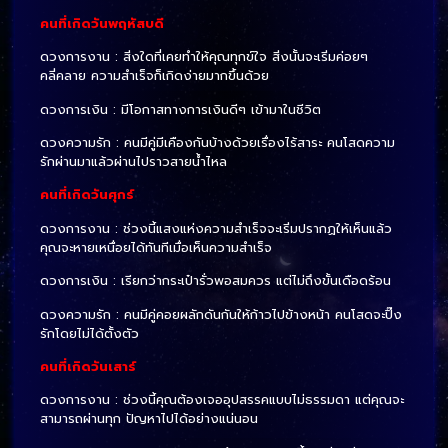
คนที่เกิดวันพฤหัสบดี
ดวงการงาน : สิ่งใดที่เคยทำให้คุณทุกข์ใจ สิ่งนั้นจะเริ่มค่อยๆ
คลี่คลาย ความสำเร็จก็เกิดง่ายมากขึ้นด้วย
ดวงการเงิน : มีโอกาสทางการเงินดีๆ เข้ามาในชีวิต
ดวงความรัก : คนมีคู่มีเคืองกันบ้างด้วยเรื่องไร้สาระ คนโสดความ
รักผ่านมาแล้วผ่านไปราวสายน้ำไหล
คนที่เกิดวันศุกร์
ดวงการงาน : ช่วงนี้แสงแห่งความสำเร็จจะเริ่มปรากฏให้เห็นแล้ว
คุณจะหายเหนื่อยได้ทันทีเมื่อเห็นความสำเร็จ
ดวงการเงิน : เรียกว่ากระเป๋ารั่วพอสมควร แต่ไม่ถึงขั้นเดือดร้อน
ดวงความรัก : คนมีคู่คอยผลักดันกันให้ก้าวไปข้างหน้า คนโสดจะปิ๊ง
รักโดยไม่ได้ตั้งตัว
คนที่เกิดวันเสาร์
ดวงการงาน : ช่วงนี้คุณต้องเจออุปสรรคแบบไม่ธรรมดา แต่คุณจะ
สามารถผ่านทุก ปัญหาไปได้อย่างแน่นอน