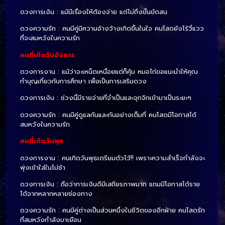
ดวงการเงิน : แม้มีเรื่องให้ต้องจ่าย แต่ไม่ถึงขั้นขัดสน
ดวงความรัก : คนมีคู่มีความอ้างว้างเกิดขึ้นในใจ คนโสดยังไร้วี่แวว
ที่จะสมหวังในความรัก
คนที่เกิดวันอังคาร
ดวงการงาน : แม้ว่าจะเหน็ดเหนื่อยแต่ก็คุ้ม หมอไก่ขอแนะนำให้คุณ
ทำบุญเกี่ยวกับการศึกษา เพื่อเป็นการเสริมดวง
ดวงการเงิน : ช่วงนี้มีรายจ่ายที่จำเป็นและจุกจิกเข้ามาเป็นระยะๆ
ดวงความรัก : คนมีคู่ดูแลกันและกันอย่างเต็มที่ คนโสดมีโอกาสได้
สมหวังในความรัก
คนที่เกิดวันพุธ
ดวงการงาน : คนเกิดวันพุธเตรียมตัวไว้!! เพราะความสำเร็จกำลังจะ
พุ่งเข้าใส่ในไม่ช้า
ดวงการเงิน : ถือว่าการเงินดีมีเสถียรภาพมาก แถมมีโอกาสได้ราย
ได้จากหลากหลายช่องทาง
ดวงความรัก : คนมีคู่ต่างเป็นส่วนหนึ่งในชีวิตของอีกฝ่าย คนโสดรัก
ที่สมหวังกำลังมาเยือน