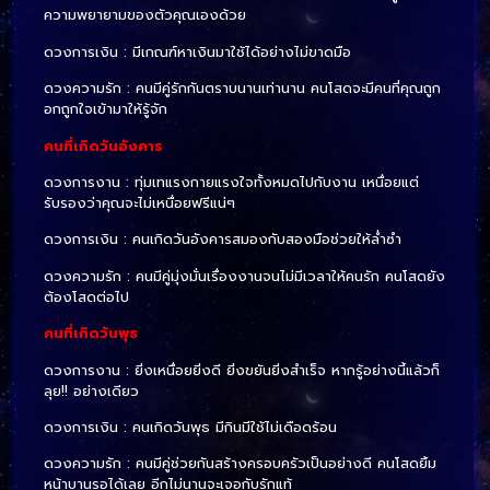
ความพยายามของตัวคุณเองด้วย
ดวงการเงิน : มีเกณฑ์หาเงินมาใช้ได้อย่างไม่ขาดมือ
ดวงความรัก : คนมีคู่รักกันตราบนานเท่านาน คนโสดจะมีคนที่คุณถูก
อกถูกใจเข้ามาให้รู้จัก
คนที่เกิดวันอังคาร
ดวงการงาน : ทุ่มเทแรงกายแรงใจทั้งหมดไปกับงาน เหนื่อยแต่
รับรองว่าคุณจะไม่เหนื่อยฟรีแน่ๆ
ดวงการเงิน : คนเกิดวันอังคารสมองกับสองมือช่วยให้ล่ำซำ
ดวงความรัก : คนมีคู่มุ่งมั่นเรื่องงานจนไม่มีเวลาให้คนรัก คนโสดยัง
ต้องโสดต่อไป
คนที่เกิดวันพุธ
ดวงการงาน : ยิ่งเหนื่อยยิ่งดี ยิ่งขยันยิ่งสำเร็จ หากรู้อย่างนี้แล้วก็
ลุย!! อย่างเดียว
ดวงการเงิน : คนเกิดวันพุธ มีกินมีใช้ไม่เดือดร้อน
ดวงความรัก : คนมีคู่ช่วยกันสร้างครอบครัวเป็นอย่างดี คนโสดยิ้ม
หน้าบานรอได้เลย อีกไม่นานจะเจอกับรักแท้