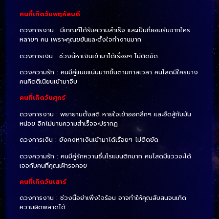
คนที่เกิดวันพฤหัสบดี
ดวงการงาน : มีเกณฑ์ได้รับความสำเร็จ และเป็นที่ยอมรับจากใคร
หลายๆ คน เพราะคุณขยันและตั้งใจทำงานมาก
ดวงการเงิน : ช่วงนี้หาเงินเข้ามาได้เรื่อยๆ ไม่ติดขัด
ดวงความรัก : คนมีคู่แนบแน่นมากขึ้นตามกาลเวลา คนโสดมีใครบาง
คนคิดตีเนียนเข้ามาจีบ
คนที่เกิดวันศุกร์
ดวงการงาน : พยายามตั้งสติ หายใจเข้าออกลึกๆ และฮึดสู้กับมัน
หน่อย อีกไม่นานความสำเร็จจะปรากฏ
ดวงการเงิน : ยังคงหาเงินเข้ามาได้เรื่อยๆ ไม่ติดขัด
ดวงความรัก : คนมีคู่รักหวานชื่นโรแมนติกมาก คนโสดมีแววจะได้
เจอกับคนที่คุณเฝ้ารอคอย
คนที่เกิดวันเสาร์
ดวงการงาน : ช่วงนี้อย่าเพิ่งใจร้อน อาจทำให้คุณสับสนจนเกิด
ความผิดพลาดได้