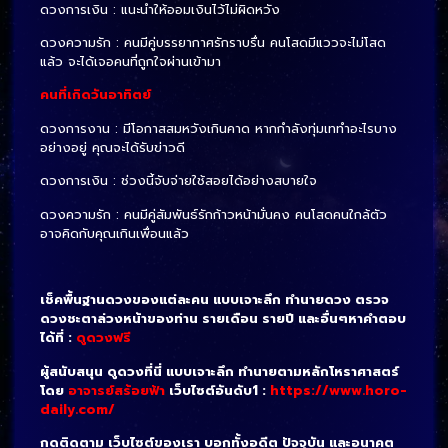
ดวงการเงิน : แนะนำให้ออมเงินไว้ไม่ผิดหวัง
ดวงความรัก : คนมีคู่บรรยากาศรักราบรื่น คนโสดมีแววจะไม่โสด
แล้ว จะได้เจอคนที่ถูกใจผ่านเข้ามา
คนที่เกิดวันอาทิตย์
ดวงการงาน : มีโอกาสสมหวังเกินคาด หากกำลังทุ่มเททำอะไรบาง
อย่างอยู่ คุณจะได้รับข่าวดี
ดวงการเงิน : ช่วงนี้จับจ่ายใช้สอยได้อย่างสบายใจ
ดวงความรัก : คนมีคู่สัมพันธ์รักก้าวหน้ามั่นคง คนโสดคนใกล้ตัว
อาจคิดกับคุณเกินเพื่อนแล้ว
เช็คพื้นฐานดวงของแต่ละคน แบบเจาะลึก ทำนายดวง ตรวจ
ดวงชะตาล่วงหน้าของท่าน รายเดือน รายปี และอื่นๆหาคำตอบ
ได้ที่ :
ดูดวงฟรี
ผู้สนับสนุน ดูดวงที่นี่ แบบเจาะลึก ทำนายตามหลักโหราศาสตร์
โดย
อาจารย์สร้อยฟ้า
เว็บไซต์อันดับ1 :
https://www.horo-
daily.com/
กดติดตาม เว็บไซต์ของเรา บอกทั้งอดีต ปัจจุบัน และอนาคต