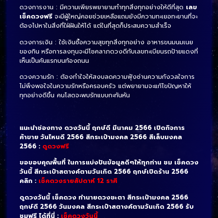
ดวงการงาน : มีความเพียรพยายามทำทุกสิ่งทุกอย่างให้ดีที่สุด
เลข
เช็คดวงฟรี
จะมีผู้ใหญ่คอยช่วยเหลือแถมยังมีความทะเยอทะยานที่จะ
ต้องไปหาในสิ่งที่ใฝ่ฝันให้ได้ แต่ในที่สุดก็ประสบความสำเร็จ
ดวงการเงิน : ใช้เงินซื้อความสุขทุกสิ่งทุกอย่าง อาหารขนมนมเนย
ของกิน
หรือการลงทุนจะมีโชคลาภดวงดีกับเลขทะเบียนรถป้ายแดงที่
เห็นเป็นคันแรกบนท้องถนน
ดวงความรัก : ต้องทำใจให้สงบลดความฟุ้งซ่านความกังวลใจการ
ไม่พึงพอใจในความรักหรือครอบครัว แต่พยายามจะแก้ไขปัญหาให้
ทุกอย่างดีขึ้น คนโสดจะพบรักแบบกะทันหัน
แนะนำช่องทาง ดวงวันนี้ ฤกษ์ดี มีนาคม 2566 เปิดกิจการ
ค้าขาย วันไหนดี 2566 สีกระเป๋ามงคล 2566 สีเล็บมงคล
2566 :
ดูดวงฟรี
ขอขอบคุณพื้นที่ ในการแบ่งปันข้อมูลดีๆให้ทุกท่าน ชม เช็คดวง
วันนี้ สีกระเป๋าสตางค์ตามวันเกิด 2566 ฤกษ์เปิดร้าน 2566
คลิก :
เช็คดวงรายสัปดาห์ 12 ราศี
ดูดวงวันนี้ เช็คดวง ทำนายดวงชะตา สีกระเป๋ามงคล 2566
ฤกษ์ดี 2566 วันมงคล สีกระเป๋าสตางค์ตามวันเกิด 2566 รับ
ชมฟรี ได้ที่นี่ :
เช็คดวงวันนี้