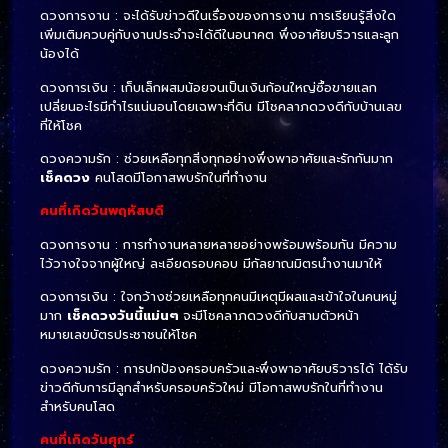
ดวงการงาน : จะได้รับข่าวดีในเรื่องของการงาน การเรียนรู้สิ่งใด
เพิ่มเติมควบคู่กับงานประจำจะได้ดีในอนาคต พึ่งอาศัยบริวารและลูก
น้องได้
ดวงการเงิน : เก็บเล็กผสมน้อยจนเป็นเงินก้อนใหญ่ซื้อขายแลก
เปลี่ยนอะไรมีกำไรแน่นอนโดยเฉพาะที่ดิน มีโชคลาภดวงดีกับบ้านเลข
ที่ให้โชค
ดวงความรัก : ช่วยเหลือทุกสิ่งทุกอย่างพึ่งพาอาศัยและรักกันมาก
เช็คดวง
คนโสดมีโอกาสพบรักในที่ทำงาน
คนที่เกิดวันพฤหัสบดี
ดวงการงาน : การทำงานหลายหลายอย่างพร้อมพร้อมกัน มีความ
ไว้วางใจจากผู้ใหญ่ ละเอียดรอบคอบ มีกัลยาณมิตรนำงานมาให้
ดวงการเงิน : ใจกว้างช่วยเหลือทุกคนมีเหตุมีผลและเข้าใจในคนหมู่
มาก
เช็คดวงวันนี้แม่นๆ
จะมีโชคลาภดวงดีกับสามตัวหน้า
หมายเลขบัตรประชาชนให้โชค
ดวงความรัก : การปกป้องครอบครัวและพึ่งพาอาศัยบริวารได้ ได้รับ
ข่าวดีกับการมีลูกสำหรับครอบครัวใหม่ มีโอกาสพบรักในที่ทำงาน
สำหรับคนโสด
คนที่เกิดวันศุกร์