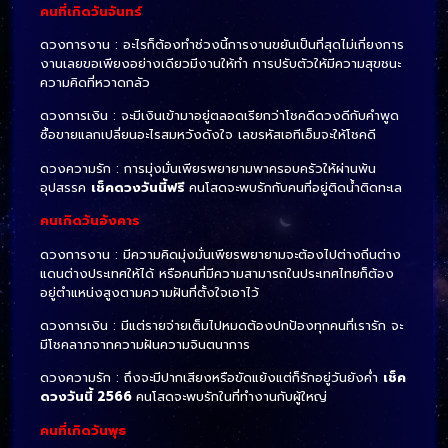
คนที่เกิดวันจันทร์
ดวงการงาน : อะไรก็ต้องทำช่วงนี้การงานขยันเป็นที่สุดไม่เกี่ยงการ
งานเลยขอเพียงอย่างเดียวมีงานให้ทำ การปรับตัวให้มีความสุขชนะ
ความคิดที่หวาดกลัว
ดวงการเงิน : จะมีเงินเข้ามาอยู่ตลอดเรียกว่าโชคดีดวงดีกับคำพูด
ซื้อขายแลกเปลี่ยนอะไรสมหวังดังใจ เลขรหัสเอทีเอ็มจะให้โชคดี
ดวงความรัก : การมุ่งมั่นเพียรพยายามพาครอบครัวให้ผ่านพ้น
อุปสรรค
เช็คดวงวันนี้ฟรี
คนโสดจะพบรักกับคนที่อยู่ติดน้ำติดทะเล
คนเกิดวันอังคาร
ดวงการงาน : มีความคิดมุ่งมั่นเพียรพยายามจะต้องไปต่างถิ่นต่าง
แดนต่างประเทศให้ได้ หรือคนที่มีความสามารถในประเทศไทยก็ต้อง
อยู่ตำแหน่งสูงตามความฝันที่ตั้งใจเอาไว้
ดวงการเงิน : มีแต่รายจ่ายเต็มไปหมดต้องปกป้องทุกคนที่เรารัก จะ
มีโชคลาภจากความฝันความจินตนาการ
ดวงความรัก : ถึงจะมีปากเสียงหรือขัดแย้งแต่ก็รักอยู่วันยังค่ำ
เช็ค
ดวงวันนี้ 2566
คนโสดจะพบรักในที่ทำงานกับผู้ใหญ่
คนที่เกิดวันพุธ