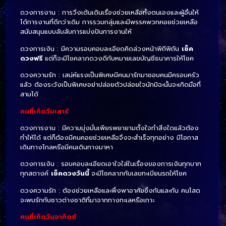
ดวงการงาน : การวิ่งเต้นเดินเรื่องช่วยเหลือทั้งตนเองและผู้อื่นให้
ได้การงานที่ดีกว่าเดิม การรวมกลุ่มและมีพรรคพวกคอยช่วยเหลือ
สนับสนุนแบบลับลับการแบ่งปันการงานให้
ดวงการเงิน : มีความรอบคอบละเอียดคิดล่วงหน้าพิถีพิถัน
เช็ค
ดวงฟรี
แต่ก็จะมีโชคลาภดวงดีกับหมายเลขบัญชีธนาคารให้โชค
ดวงความรัก : เสน่ห์แรงเป็นพิเศษมีคนมารักมาชอบคนมีครอบครัว
แล้ว ต้องระวังเป็นพิเศษอย่าปล่อยตัวปล่อยใจนักมิฉะนั้นจะเกิดมือที่
สามได้
คนที่เกิดวันเสาร์
ดวงการงาน : มีความมุ่งมั่นเพียรพยายามตั้งใจทำสิ่งใดแล้วต้อง
ทำให้ได้ แต่ก็ต้องมีคนคอยช่วยเหลือจึงจะสำเร็จทุกอย่าง มีโอกาส
เดินทางไกลหรือมีคนเดินทางมาหา
ดวงการเงิน : รอบคอบละเอียดเอาใจใส่ในเรื่องของการเงินทุกบาท
ทุกสตางค์
เช็คดวงวันนี้
จะมีโชคลาภกับเลขทะเบียนรถให้โชค
ดวงความรัก : ต้องช่วยเหลือและพึ่งพาอาศัยซึ่งกันและกัน คนโสด
จะพบรักกับชาวต่างชาติที่มาจากทางทะเลหรือเกาะ
คนที่เกิดวันอาทิตย์