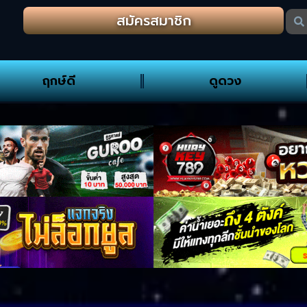
สมัครสมาชิก
ฤกษ์ดี
ดูดวง