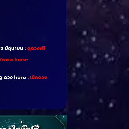
วช มิถุนายน :
ดูดวงฟรี
//www.horo-
 ดู ดวง horo :
เช็คดวง