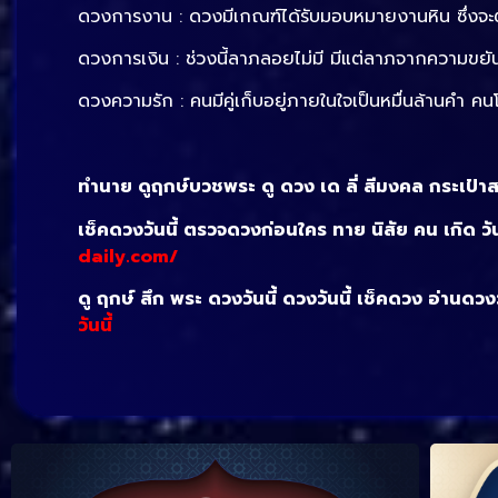
ดวงการงาน : ดวงมีเกณฑ์ได้รับมอบหมายงานหิน ซึ่งจะ
ดวงการเงิน : ช่วงนี้ลาภลอยไม่มี มีแต่ลาภจากความขยั
ดวงความรัก : คนมีคู่เก็บอยู่ภายในใจเป็นหมื่นล้านคำ ค
ทำนาย ดูฤกษ์บวชพระ ดู ดวง เด ลี่ สีมงคล กระเป๋าสต
เช็คดวงวันนี้ ตรวจดวงก่อนใคร ทาย นิสัย คน เกิด วั
daily.com/
ดู ฤกษ์ สึก พระ ดวงวันนี้ ดวงวันนี้ เช็คดวง อ่านดว
วันนี้