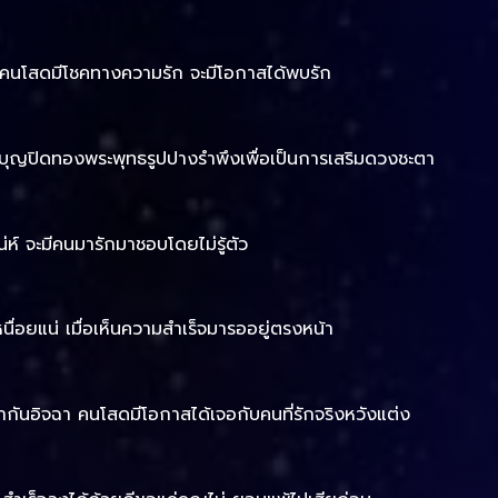
ิต คนโสดมีโชคทางความรัก จะมีโอกาสได้พบรัก
ำบุญปิดทองพระพุทธรูปปางรำพึงเพื่อเป็นการเสริมดวงชะตา
่ห์ จะมีคนมารักมาชอบโดยไม่รู้ตัว
นื่อยแน่ เมื่อเห็นความสำเร็จมารออยู่ตรงหน้า
กันอิจฉา คนโสดมีโอกาสได้เจอกับคนที่รักจริงหวังแต่ง