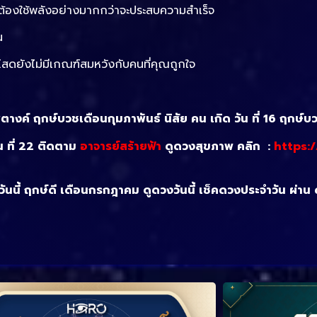
ต้องใช้พลังอย่างมากกว่าจะประสบความสำเร็จ
น
นโสดยังไม่มีเกณฑ์สมหวังกับคนที่คุณถูกใจ
างค์ ฤกษ์บวชเดือนกุมภาพันธ์ นิสัย คน เกิด วัน ที่ 16 ฤกษ์บ
น ที่ 22 ติดตาม
อาจารย์สร้ายฟ้า
ดูดวงสุขภาพ คลิก :
https:
งวันนี้ ฤกษ์ดี เดือนกรกฎาคม ดูดวงวันนี้ เช็คดวงประจำวัน ผ่าน