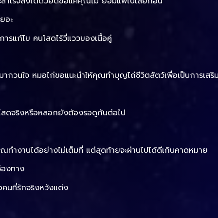
จะสำเร็จลงได้ด้วยดีขอแค่คุณไม่ ยอมแพ้ไปเสียก่อน
เยอะ
ารแก้ไข คนโสดไร้วี่แววของเนื้อคู่
ามากวนใจ หมอไก่ขอแนะนำให้คุณทำบุญไถ่ชีวิตสัตว์เพื่อเป็นการเสร
นโสดจริงหรือหลอกยังต้องรอดูกันต่อไป
ณทำงานได้อย่างไม่เต็มที่ แต่สุดท้ายจะผ่านไปได้ดีเกินคาดหมาย
ช่องทาง
คนที่รักจริงหวังแต่ง