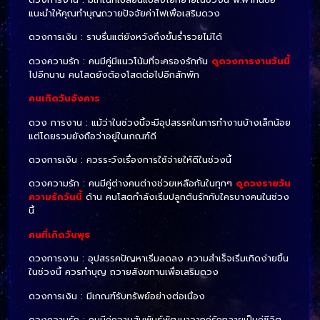
แนะนำให้คุณทำบุญถวายปัจจัยค่าไฟเพื่อเสริมดวง
ดวงการเงิน : ราบรื่นแต่ยังหวังถึงขั้นร่ำรวยไม่ได้
ดวงความรัก : คนมีคู่มีแนวโน้มที่จะครองรักกัน
ดูดวงการงานวันนี้
ไปอีกนาน คนโสดยังต้องโสดต่อไปอีกสักพัก
คนเกิดวันอังคาร
ดวง การงาน : แม้ว่าในช่วงนี้จะมีอุปสรรคในการทำงานบ้างเล็กน้อย
แต่โดยรวมยังถือว่าอยู่ในเกณฑ์ดี
ดวงการเงิน : ควรระวังเรื่องการใช้จ่ายให้ดีในช่วงนี้
ดวงความรัก : คนมีคู่ต่างคนต่างช่วยเหลือกันในทุกๆ
ดูดวงรายวัน
ความรักวันนี้
ด้าน คนโสดกำลังเริ่มปลูกต้นรักกับใครบางคนในช่วง
นี้
คนที่เกิดวันพุธ
ดวงการงาน : อุปสรรคปัญหาเริ่มลดลง ความสำเร็จเริ่มเกิดง่ายขึ้น
ในช่วงนี้ ควรทำบุญ ถวายสังฆทานเพื่อเสริมดวง
ดวงการเงิน : มีเกณฑ์รับทรัพย์อย่างต่อเนื่อง
ดวงความรัก : คนมีคู่ความสัมพันธ์พัฒนาจากคู่รักกลายเป็นคู่ชีวิต