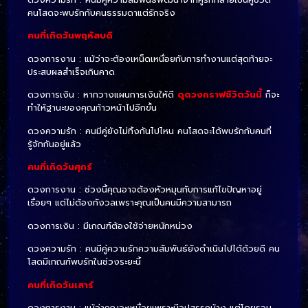
คนโสดจะพบรักกับคนธรรมดาแต่รักจริง
คนที่เกิดวันพฤหัสบดี
ดวงการงาน : แม้ว่าจะต้องเหน็ดเหนื่อยกับการทำงานแต่สุดท้ายจะ
ประสบผลสำเร็จเกินคาด
ดวงการเงิน : หากวางแผนการเงินให้ดี
ดูดวงกราฟชีวิตวันนี้
ก็จะ
ทำให้ฐานะของคุณก้าวหน้าไปอีกขั้น
ดวงความรัก : คนมีคู่ยังไม่ทิ้งกันไปไหน คนโสดจะได้พบรักกับคนที่
รู้จักกันอยู่แล้ว
คนที่เกิดวันศุกร์
ดวงการงาน : ช่วงนี้คุณอาจต้องหัวหมุนกับการแก้ไขปัญหาอยู่
เรื่อยๆ แต่ไม่ต้องกังวลเพราะคุณเป็นคนมีความสามารถ
ดวงการเงิน : มีเกณฑ์ต้องใช้จ่ายหนักหน่วง
ดวงความรัก : คนมีคู่ความรักความสัมพันธ์ยังดำเนินไปได้ด้วยดี คน
โสดมีเกณฑ์พบรักในช่วงระยะนี้
คนที่เกิดวันเสาร์
ดวงการงาน : แม้ว่าคุณจะเหนื่อยเพราะมีอุปสรรคบ้าง แต่โดยรวม