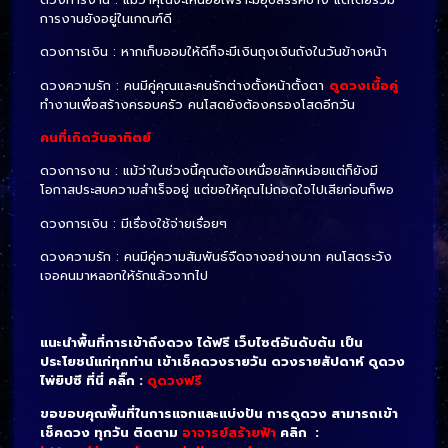
การงานยังอยู่ในเกณฑ์ดี
ดวงการเงิน : หากเก็บออมให้ดีก็จะมีเงินถุงเงินถังในวันข้างหน้า
ดวงความรัก : คนมีคู่คุณและคนรักต่างตั้งหน้าตั้งตา
ดูดวงเนื้อคู่
ทำงานเพื่อสร้างครอบครัว คนโสดยังต้องครองโสดอีกวัน
คนที่เกิดวันอาทิตย์
ดวงการงาน : แม้ว่าในช่วงนี้คุณต้องเหนื่อยสักหน่อยแต่ก็ยังมี
โอกาสประสบความสำเร็จอยู่ แต่ขอให้คุณไม่ถอดใจไปเสียก่อนก็พอ
ดวงการเงิน : มีเรื่องใช้จ่ายเรื่อยๆ
ดวงความรัก : คนมีคู่ความสัมพันธ์จืดจางอย่างมาก คนโสดระวัง
เจอคนมาหลอกให้รักแล้วจากไป
แนะนำพื้นที่การเข้าถึงดวง ได้ฟรี เว็บไซต์อันดับต้น เป็น
ประโยชน์แก่ทุกท่าน เข้าเช็คดวงรายวัน ดวงรายสัปดาห์ ดูดวง
ไพ่ยิปซี ที่นี่ คลิ๊ก :
ดูดวงฟรี
ขอขอบคุณพื้นที่ในการแจกและแบ่งปัน การดูดวง สามารถเข้า
เช็คดวง ทุกวัน ติดตาม
อาจารย์สร้ายฟ้า
คลิก :