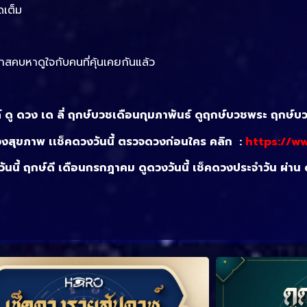
ดเต็ม
สคบหาดูใจกับคนที่คุ้นเคยกันแล้ว
ค์ ดู ดวง เด ลี่ ฤกษ์บวชเดือนกุมภาพันธ์ ดูฤกษ์บวชพระ ฤกษ์บ
งสุขภาพ เเช็คดวงวันนี้ ตรวจดวงก่อนใคร คลิก :
https://w
งวันนี้ ฤกษ์ดี เดือนกรกฎาคม ดูดวงวันนี้ เช็คดวงประจำวัน ผ่าน