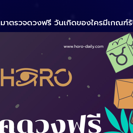
 มาตรวจดวงฟรี วันเกิดของใครมีเกณฑ์ร