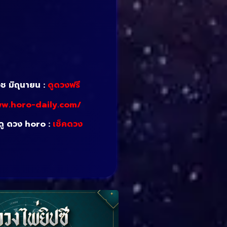
วช มิถุนายน :
ดูดวงฟรี
ww.horo-daily.com/
 ดู ดวง horo :
เช็คดวง