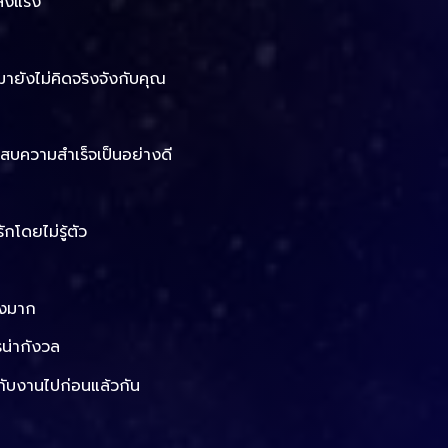
ี่ลงแรง
มายังไม่คิดจริงจังกับคุณ
ะสบความสำเร็จเป็นอย่างดี
กโดยไม่รู้ตัว
างมาก
รน่ากังวล
งกับงานไปก่อนแล้วกัน