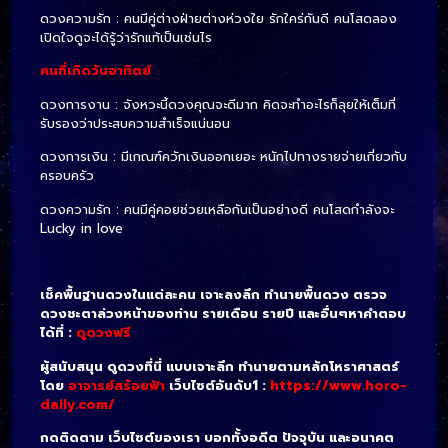
ดวงความรัก : คนมีคู่ต่างฝ่ายต่างห่วงใย รักใคร่กันดี คนโสดลอง
เปิดใจดูจะได้รู้ว่ารักแท้เป็นเช่นไร
คนที่เกิดวันอาทิตย์
ดวงการงาน : จังหวะนี้ดวงคุณจะดีมาก คิดจะทำอะไรก็ลุยให้เต็มที่
รับรองว่าประสบความสำเร็จแน่นอน
ดวงการเงิน : มีเกณฑ์ควักเงินออกเยอะ หนักไปทางรายจ่ายเกี่ยวกับ
ครอบครัว
ดวงความรัก : คนมีคู่คอยช่วยเหลือกันเป็นอย่างดี คนโสดกำลังจะ
Lucky in love
เช็คพื้นฐานดวงในแต่ละคน เจาะลงลึก ทำนายพื้นดวง ตรวจ
ดวงชะตาล่วงหน้าของท่าน รายเดือน รายปี และอื่นๆหาคำตอบ
ได้ที่ :
ดูดวงฟรี
ผู้สนับสนุน ดูดวงที่นี่ แบบเจาะลึก ทำนายตามหลักโหราศาสตร์
โดย
อาจารย์สร้อยฟ้า
เว็บไซต์อันดับ1 :
https://www.horo-
daily.com/
กดติดตาม เว็บไซต์ของเรา บอกทั้งอดีต ปัจจุบัน และอนาคต