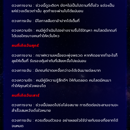
ดวงการงาน : ช่วงนี้ดูจะติดๆ ขัดๆไม่เป็นไปตามที่ตั้งใจ แต่จะเป็น
แค่ช่วงเดียวเท่านั้น สุดท้ายจะผ่านไปได้แน่นอน
ดวงการเงิน : มีโอกาสลืมตาอ้าปากได้เต็มที่
ดวงความรัก : คนมีคู่ดำเนินไปอย่างราบรื่นไร้ปัญหา คนโสดมีเกณฑ์
ได้เจอใครบางคนทำให้หวั่นไหว
คนที่เกิดวันศุกร์
ดวงการงาน : กราฟความเหนื่อยจะพุ่งพรวด หากคิดอยากทำอะไรก็
ลุยให้เต็มที่ รับรองคุ้มค่ากับที่เสียเหงื่อไปแน่นอน
ดวงการเงิน : มีเกณฑ์ปาดเหงื่อกว่าจะได้เงินมาแต่ละบาท
ดวงความรัก : คนมีคู่มีความรู้สึกดีๆ ให้กันตลอด คนโสดมีคนมา
ทำให้คุณหัวใจพองโต
คนที่เกิดวันเสาร์
ดวงการงาน : ช่วงนี้ปลอดโปร่งโล่งสบาย การติดต่อประสานงานจะ
สำเร็จสมหวังดั่งใจหมาย
ดวงการเงิน : ควรเตือนตัวเอง อย่าเผลอใจใช้จ่ายกับของที่อยากได้
จนหมด