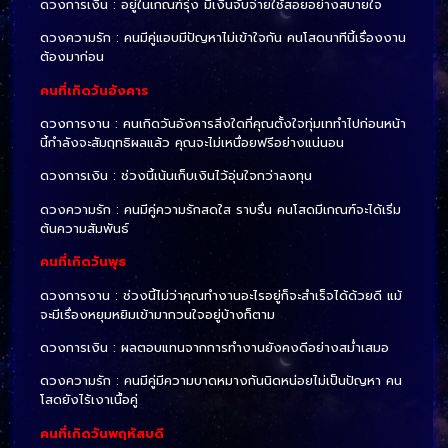
ดวงการเงิน : อยู่ในเกณฑ์รุ่ง มีเงินจับจ่ายใช้สอยอย่างสบายใจ
ดวงความรัก : คนมีคู่แอบมีปัญหาไม่เข้าใจกัน คนโสดนาทีนี้เรื่องงาน
ต้องมาก่อน
คนที่เกิดวันอังคาร
ดวงการงาน : คนเกิดวันอังคารสิ่งใดที่คุณตั้งใจทุ่มเททำไปก่อนหน้า
นี้กำลังจะสัมฤทธิผลแล้ว คุณจะไม่เหนื่อยฟรีอย่างแน่นอน
ดวงการเงิน : ช่วงนี้เน้นเก็บเงินไว้อุ่นใจกว่าลงทุน
ดวงความรัก : คนมีคู่ความรักสดใส ราบรื่น คนโสดมีเกณฑ์จะได้เริ่ม
ต้นความสัมพันธ์
คนที่เกิดวันพุธ
ดวงการงาน : ช่วงนี้ไม่ว่าคุณทำงานอะไรอยู่ก็จะสำเร็จได้ด้วยดี แม้
จะมีเรื่องหยุมหยิมเข้ามากวนใจอยู่บ้างก็ตาม
ดวงการเงิน : ผลตอบแทนจากการทำงานยังคงดีอย่างสม่ำเสมอ
ดวงความรัก : คนมีคู่มีความบาดหมางกันนิดหน่อยไม่เป็นปัญหา คน
โสดยังไร้เงาเนื้อคู่
คนที่เกิดวันพฤหัสบดี