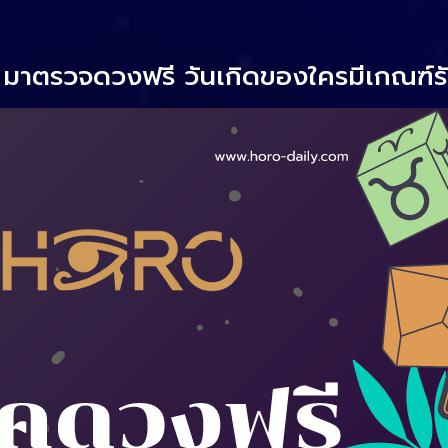
 มาตรวจดวงฟรี วันเกิดของใครมีเกณฑ์ร