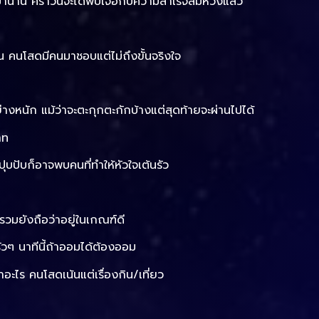
มานาน คราวนี้จะได้พบเจอกับความสำเร็จสมหวังแล้ว
อน คนโสดมีคนมาชอบแต่ไม่ถึงขั้นจริงใจ
งหนัก แม้ว่าจะตะกุกตะกักบ้างแต่สุดท้ายจะผ่านไปได้
าท
บปับก็อาจพบคนที่ทำให้หัวใจเต้นรัว
รวมยังถือว่าอยู่ในเกณฑ์ดี
วๆ นาทีนี้ถ้าออมได้ต้องออม
าอะไร คนโสดเน้นแต่เรื่องกิน/เที่ยว