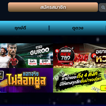
สมัครสมาชิก
ฤกษ์ดี
ดูดวง