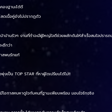
ะคองฐานะได้ดี
สดเนื้อคู่ยังไม่ปรากฏตัว
าบ้านรัวๆ งานที่ทำจะมีผู้ใหญ่ใจดีช่วยผลักดันให้สำเร็จสมใจปรารถ
ะดีกว่า
กาสพบรักแท้
งเป็น TOP STAR ที่หาผู้ใดเปรียบได้ไม่!!
สดมีโอกาสคบหาดูใจกับคนที่ฐานะเพียบพร้อม มอบใจรักจริง