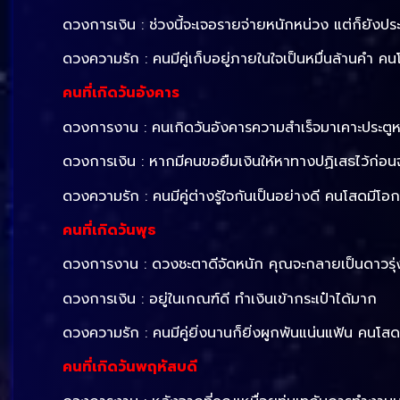
ดวงการเงิน : ช่วงนี้จะเจอรายจ่ายหนักหน่วง แต่ก็ยังปร
ดวงความรัก : คนมีคู่เก็บอยู่ภายในใจเป็นหมื่นล้านคำ คนโ
คนที่เกิดวันอังคาร
ดวงการงาน : คนเกิดวันอังคารความสำเร็จมาเคาะประตูหน้
ดวงการเงิน : หากมีคนขอยืมเงินให้หาทางปฏิเสธไว้ก่อนจ
ดวงความรัก : คนมีคู่ต่างรู้ใจกันเป็นอย่างดี คนโสดมีโอ
คนที่เกิดวันพุธ
ดวงการงาน : ดวงชะตาดีจัดหนัก คุณจะกลายเป็นดาวรุ่งพุ่
ดวงการเงิน : อยู่ในเกณฑ์ดี ทำเงินเข้ากระเป๋าได้มาก
ดวงความรัก : คนมีคู่ยิ่งนานก็ยิ่งผูกพันแน่นแฟ้น คนโ
คนที่เกิดวันพฤหัสบดี