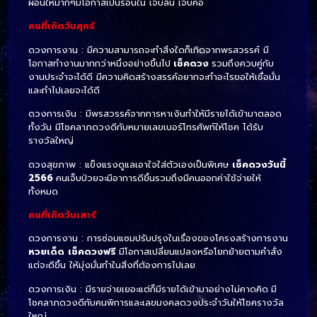
ผ่อนให้มากๆมีโอกาสเป็นร้อนใน เจ็บลิ้น เจ็บคอ
คนที่เกิดวันศุกร์
ดวงการงาน : มีความสามารถจะทำสิ่งใดก็เกิดจากพรสวรรค์ มี
โอกาสทำงานมากกว่าหนึ่งอย่างขึ้นไป
เช็คดวง
รวมถึงควบคู่กับ
งานประจำจะได้ดี มีความคิดสร้างสรรค์อยากจะทำอะไรขอให้เชื่อมั่น
และทำไปเลยจะได้ดี
ดวงการเงิน : มีพรสวรรค์จากการหาเงินทำให้มีรายได้เข้ามาตลอด
ทั้งวัน มีโชคลาภดวงดีกับหมายเลขเบอร์โทรศัพท์ให้โชค ได้รับ
รางวัลใหญ่
ดวงสุขภาพ : แข็งแรงดูแลเอาใจใส่ตัวเองเป็นพิเศษ
เช็คดวงวันนี้
2566
คนเจ็บป่วยจะมีอาการดีขึ้นรวมถึงมีคนออกค่าใช้จ่ายให้
ทั้งหมด
คนที่เกิดวันเสาร์
ดวงการงาน : การซ่อมแซมปรับปรุงในเรื่องของโครงสร้างการงาน
หวยเด็ด
เช็คดวงฟรี
มีโอกาสเปลี่ยนแปลงหรือโยกย้ายตามคำสั่ง
แต่จะดีขึ้น ให้มุ่งมั่นทำในสิ่งที่ต้องการไปเลย
ดวงการเงิน : มีรายจ่ายเยอะแต่ก็มีรายได้เข้ามาอย่างไม่คาดคิด
มี
โชคลาภดวงดีกับคนพิการและเลขมงคลดวงประจำวันให้โชครางวัล
ใหญ่