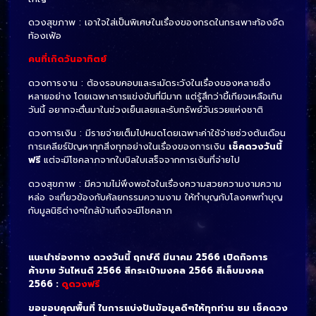
ดวงสุขภาพ : เอาใจใส่เป็นพิเศษในเรื่องของกรดในกระเพาะท้องอืด
ท้องเฟ้อ
คนที่เกิดวันอาทิตย์
ดวงการงาน : ต้องรอบคอบและระมัดระวังในเรื่องของหลายสิ่ง
หลายอย่าง
โดยเฉพาะการแข่งขันที่มีมาก แต่รู้สึกว่าขี้เกียจเหลือเกิน
วันนี้ อยากจะตื่นมาในช่วงเย็นเลยและรับทรัพย์วันรวยแห่งชาติ
ดวงการเงิน : มีรายจ่ายเต็มไปหมดโดยเฉพาะค่าใช้จ่ายช่วงต้นเดือน
การเคลียร์ปัญหาทุกสิ่งทุกอย่างในเรื่องของการเงิน
เช็คดวงวันนี้
ฟรี
แต่จะมีโชคลาภจากใบบิลใบเสร็จจากการเงินที่จ่ายไป
ดวงสุขภาพ : มีความไม่พึงพอใจในเรื่องความสวยความงามความ
หล่อ จะเกี่ยวข้องกับศัลยกรรมความงาม ให้ทำบุญกับโลงศพทำบุญ
กับมูลนิธิต่างๆใกล้บ้านถึงจะมีโชคลาภ
แนะนำช่องทาง ดวงวันนี้ ฤกษ์ดี มีนาคม 2566 เปิดกิจการ
ค้าขาย วันไหนดี 2566 สีกระเป๋ามงคล 2566 สีเล็บมงคล
2566 :
ดูดวงฟรี
ขอขอบคุณพื้นที่ ในการแบ่งปันข้อมูลดีๆให้ทุกท่าน ชม เช็คดวง