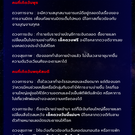
คนที่เกิดวันพุธ
ดวงการงาน : จะมีความสนุกสนานอารมณ์ดีอยู่ตลอดในเรื่องของ
การงานมิตร เพื่อนกัลยาณมิตรเต็มไปหมด มีโอกาสเกี่ยวข้องกับ
งานบุญงานกุศล
ดวงการเงิน : ทำรายรับรายจ่ายบัญชีการเงินตลอด ซื้อขายแลก
เปลี่ยนเป็นไปตามอย่างที่คิด
เช็คดวงฟรี
จะมีโชคลาภดวงดีจากเลข
มงคลดวงประจำวันให้โชค
ดวงสุขภาพ : ต้องออกกำลังกายบ้างแล้ว
ไม่งั้นเวลาอายุมากขึ้น
ความดันวิงเวียนศีรษะจะถามหาได้
คนที่เกิดวันพฤหัสบดี
ดวงการงาน : ตั้งใจเวลาทำอะไรรอบคอบละเอียดมาก แต่ต้องบอก
ว่าควรมีคนช่วยเหลือหรือมีกลุ่มทีมจะทำให้การงานง่ายขึ้น ใครที่รอ
งานใหญ่อยู่ขอให้ใช้ความอดทนและใจเย็นพิถีพิถันสักนิด
หรือหาการ
ไปเที่ยวพักผ่อนบ้างจะลดความเครียดลงได้
ดวงการเงิน : ถึงจะมีรายจ่ายเข้ามา แต่ก็มีเงินก้อนใหญ่ซื้อขายแลก
เปลี่ยนสิ่งใดสมหวัง
เช็คดวงวันนี้แม่นๆ
มีโชคลาภดวงดีกับสาม
ตัวท้ายหมายเลขบัตรประชาชนให้โชค
ดวงสุขภาพ : ให้ระวังเกี่ยวข้องกับเจ็บคอต่อมทอนซิล
หรือการพัก