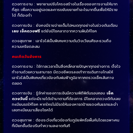
ดวงการงาน : พยายามปรับโครงสร้างในเรื่องของการงานให้มาก
ที่สุด เพื่อความอยู่รอดและการขยับขยายทำอะไรมากขึ้นเพื่อให้มีราย
ได้ ก็ต้องทำ
ดวงการเงิน : ยังคงมีรายจ่ายเต็มไปหมดทุกอย่างในช่วงต้นเดือน
เลข เช็คดวงฟรี
แต่ยังมีโชคลาภจากความฝันให้โชค
ดวงสุขภาพ : เอาใจใส่เป็นพิเศษความดันวิงเวียนศีรษะรวมถึง
ความเครียดสะสม
คนเกิดวันอังคาร
ดวงการงาน : ใช้กาลเวลาเป็นสิ่งคลี่คลายปัญหาทุกอย่างการ ตั้งใจ
ทำงานด้วยความสามารถ มีดวงชีพจรลงเท้าการเดินทางไกลให้
เอาใจใส่เป็นพิเศษเกี่ยวข้องกับฝนฟ้าภูมิอากาศตรวจเช็คเส้นทาง
ตลอด
ดวงการเงิน : รู้จักค่าของการเงินมีความพิถีพิถันรอบคอบ
เช็ค
ดวงวันนี้
แต่จะมีรายได้เข้ามาตามที่ต้องการ มีโชคลาภดวงดีกับเลข
ทะเบียนรถให้โชค หากใครไม่มีรถให้มองหารถป้ายแดงคันแรกและจำ
เลขทะเบียนมาเสี่ยงโชคได้
ดวงสุขภาพ : ต้องระวังเกี่ยวข้องกับภูมิแพ้หรือผื่นคันโดยเฉพาะคน
ที่เปียกชื้นต้องรีบทำความสะอาดทันที