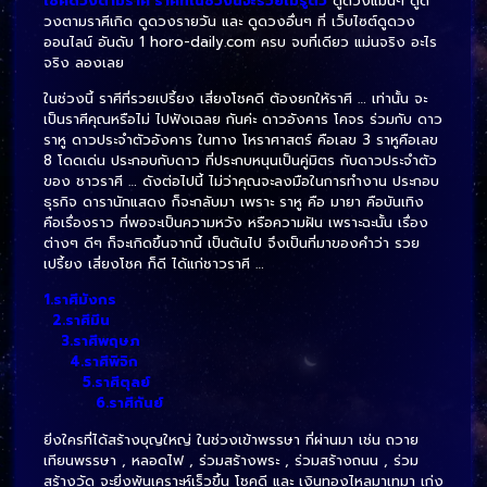
เช็คดวงตามราศี ราศีที่ในช่วงนี้จะรวยไม่รู้ตัว
ดูดวงแม่นๆ ดูด
วงตามราศีเกิด ดูดวงรายวัน และ ดูดวงอื่นๆ ที่ เว็บไซต์ดูดวง
ออนไลน์ อันดับ 1 horo-daily.com ครบ จบที่เดียว แม่นจริง อะไร
จริง ลองเลย
ในช่วงนี้ ราศีที่รวยเปรี้ยง เสี่ยงโชคดี ต้องยกให้ราศี … เท่านั้น จะ
เป็นราศีคุณหรือไม่ ไปฟังเฉลย กันค่ะ ดาวอังคาร โคจร ร่วมกับ ดาว
ราหู ดาวประจำตัวอังคาร ในทาง โหราศาสตร์ คือเลข 3 ราหูคือเลข
8 โดดเด่น ประกอบกับดาว ที่ประกบหนุนเป็นคู่มิตร กับดาวประจำตัว
ของ ชาวราศี … ดังต่อไปนี้ ไม่ว่าคุณจะลงมือในการทำงาน ประกอบ
ธุรกิจ ดารานักแสดง ก็จะกลับมา เพราะ ราหู คือ มายา คือบันเทิง
คือเรื่องราว ที่พอจะเป็นความหวัง หรือความฝัน เพราะฉะนั้น เรื่อง
ต่างๆ ดีๆ ก็จะเกิดขึ้นจากนี้ เป็นต้นไป จึงเป็นที่มาของคำว่า รวย
เปรี้ยง เสี่ยงโชค ก็ดี ได้แก่ชาวราศี …
1.ราศีมังกร
2.ราศีมีน
3.ราศีพฤษภ
4.ราศีพิจิก
5.ราศีตุลย์
6.ราศีกันย์
ยิ่งใครที่ได้สร้างบุญใหญ่ ในช่วงเข้าพรรษา ที่ผ่านมา เช่น ถวาย
เทียนพรรษา , หลอดไฟ , ร่วมสร้างพระ , ร่วมสร้างถนน , ร่วม
สร้างวัด จะยิ่งพ้นเคราะห์เร็วขึ้น โชคดี และ เงินทองไหลมาเทมา เก่ง