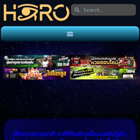
เช็คดวงตามราศี ราศีที่ในช่วงนี้จะรวยไม่รู้ตัว