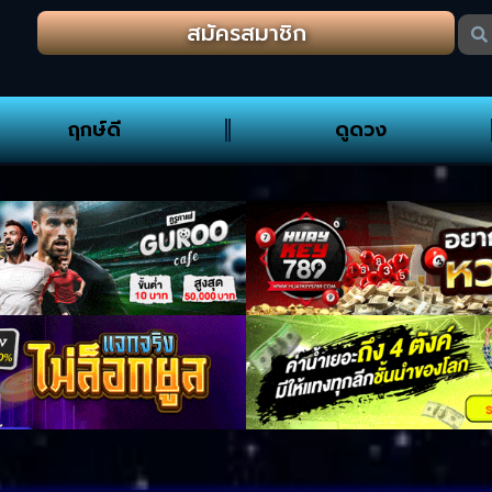
สมัครสมาชิก
ฤกษ์ดี
ดูดวง