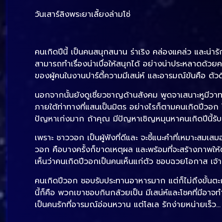
วันเสาร์ลิงพระยาเลี้ยงล่ามโซ่
คนเกิดปีนี้ เป็นคนสนุกสนาน ร่าเริง คล่องแคล่ว และน่าร
สามารถทำเรื่องน่าเบื่อให้สนุกได้ อย่างน่าประหลาดด้
ของผู้คนในงานปาร์ตี้ความมีเสน่ห์ และอารมณ์ขันคือ ตัวดึง
นอกจากนั้นยังดูเชี่ยวชาญด้านสังคม พูดจาเสนาะหูมีวาทศ
ภายใต้ท่าทางที่แสนเป็นมิตร อย่างไรก็ตามคนเกิดปีวอก ไ
ปัญหาเก่งมาก ถ้าคุณ มีปัญหาเชิญหมุนหาคนเกิดปีนี้รับ
เพราะ ชาววอก เป็นผู้ฟังที่ดีและ จะชี้แนะคำที่เหมาะสมเ
วอก คือบางครั้งก็ขาดเหตุผล และพร้อมที่จะสร้างภาพให้ตัว
เห็นว่าคนเกิดปีวอกเป็นคนเห็นแก่ตัว ชอบฉวยโอกาส เจ้าเล่ห
คนเกิดปีวอก ชอบรับประทานอาหารมาก แต่ก็ไม่ถึงขั้นตะกล
นี้ก็คือ พวกเขาชอบกินกล้วยเป็น มีเสน่ห์และโชคที่มีอาจทำให้
เป็นคนรักที่อารมณ์อ่อนหวาน แต่โลเล รักง่ายหน่ายเร็ว…