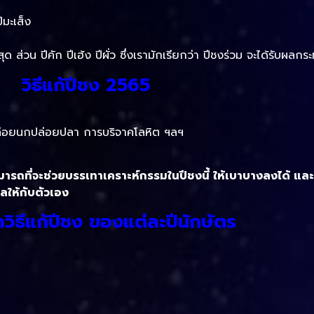
ีมะเส็ง
่วน ปีคัก ปีเฮ้ง ปีผั่ว ซึ่งเรามักเรียกว่า ปีชงร่วม จะได้รับผลกร
วิธีแก้ปีชง 2565
อ ปล่อยนกปล่อยปลา การบริจาคโลหิต ฯลฯ
มารถที่จะช่วยบรรเทาเคราะห์กรรมในปีชงนี้ ให้เบาบางลงได้ และค
คลให้กับตัวเอง
วิธีแก้ปีชง ของแต่ละปีนักษัตร