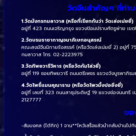
วัดจีนสำคัญๆ ที่ท่า
1.วัดมังกรกมลาวาส (หรือที่เรียกกันว่า วัดเล่งเน่ยยี่)
อยู่ที่ 423 ถนนเจริญกรุง แขวงป้อมปราบศัตรูพ่าย 
2.วัดบรมราชากาญจนาภิเษกอนุสรณ์
คณะสงฆ์จีนนิกายรังสรรค์ (หรือวัดเล่งเน่ยยี่ 2) อยู
กมลาวาส โทร. 02-2223975
3.วัดทิพยวารีวิหาร (หรือวัดกัมโล่วยี่)
อยู่ที่ 119 ซอยทิพยวารี ถนนตรีเพชร แขวงวังบูรพาภ
4.วัดโพธิ์แมนคุณาราม (หรือวัดโพวมิ้งปออึงยี่)
อยู่ที่ เลขที่ 323 ถนนสาธุประดิษฐ์ 19 แขวงช่องนน
2127777
ของ
-ส้มมงคล (ไต้กิก) 1 จาน**ไหว้เสร็จแล้วนำกลับบ้านไปก