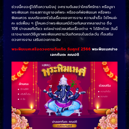
ช่วงนี้คงจะรู้ได้ถึงความปังปุ จะทราบดีเลยว่าใครที่ศรัทธา หรือบูชา
พระพิฆเนศ กระแสการบูชาองค์พระ หรือองค์พ่อพิฆเนศ หรือพระ
พิฆเนศวร แบบต้องตกใจในเรื่องของการงาน ความสำเร็จ ใช่ไหมล่ะ
คะ แต่เพื่อน ๆ รู้ไหมคะว่าพระพิฆเนศมีด้วยกันหลากหลายปาง ถึง
108 ปางเลยทีเดียว แต่ละปางช่วยเสริมเรื่องต่าง ๆ ได้อีกด้วย วันนี้
เราจะมาบอกวิธีบูชาพระพิฆเนศตามวันเกิดครบในแต่ละวัน ทั้งเสริม
ดวงการงาน เสริมดวงการเงิน
พระพิฆเนศเสริมดวงตามวันเกิด วันศุกร์ 2566
พระพิฆเนศปาง
เอกทันตะ คณปติ