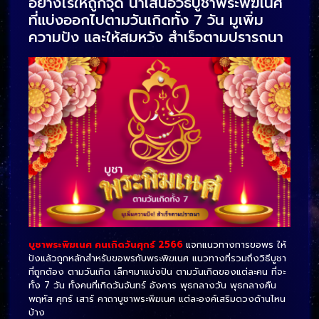
อย่างไรให้ถูกจุด นำเสนอวิธีบูชาพระพิฆเนศ
ที่แบ่งออกไปตามวันเกิดทั้ง 7 วัน มูเพิ่ม
ความปัง และให้สมหวัง สำเร็จตามปรารถนา
บูชาพระพิฆเนศ คนเกิดวันศุกร์ 2566
แจกแนวทางการขอพร ให้
ปังแล้วถูกหลักสำหรับขอพรกับพระพิฆเนศ แนวทางที่รวมถึงวิธีบูชา
ที่ถูกต้อง ตามวันเกิด เล็กๆมาแบ่งปัน ตามวันเกิดของแต่ละคน ที่จะ
ทั้ง 7 วัน ทั้งคนที่เกิดวันจันทร์ อังคาร พุธกลางวัน พุธกลางคืน
พฤหัส ศุกร์ เสาร์ คาถาบูชาพระพิฆเนศ แต่ละองค์เสริมดวงด้านไหน
บ้าง