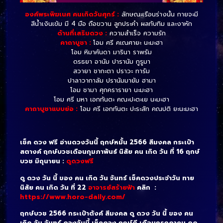
องค์พระพิฆเนศ คนเกิดวันศุกร์ :
ลักษณะเรือนร่างนั้น กายจะมี
สีน้ำเงินเข้ม มี 4 มือ ถือขวาน ลูกประคำ ผลทับทิม และงาหัก
ด้านที่เสริมดวง :
ความสำเร็จ ความรัก
คาถาบูชา :
โอม ศรี คเณศายะ นะมะฮา
โอม หิมาคันดา มารินา ราพรัม
ดรธยา อานัม ปารานัม กูรูมา
สวายา ชากะตา ปราวะ ทารัม
ปาลาวากาลัม ปรานัมมายัม ฮามา
โอม ชามา ศุกครารายา นะมะฮา
โอม ศรี มหา เอกทันตะ คณะปะตะเย นะมะฮา
คาถาบูชาแบบย่อ :
โอม ศรี เอกทันตะ ปะระสัท คณปติ ยะนะมะฮา
เช็ค ดวง ฟรี อ่านดวงวันนี้ ฤกษ์หมั้น 2566 สีมงคล กระเป๋า
สตางค์ ฤกษ์บวชเดือนกุมภาพันธ์ นิสัย คน เกิด วัน ที่ 16 ฤกษ์
บวช มิถุนายน :
ดูดวงฟรี
ดู ดวง วัน นี้ ของ คน เกิด วัน จันทร์ เช็คดวงประจำวัน ทาย
นิสัย คน เกิด วัน ที่ 22
อาจารย์สร้ายฟ้า
คลิก :
https://www.horo-daily.com/
ฤกษ์บวช 2566 กระเป๋าตังค์ สีมงคล ดู ดวง วัน นี้ ของ คน
เกิด วัน จันทร์ ดวงวันนี้ เช็คดวง ฤกษ์ดี เดือนกรกฎาคม ดูด