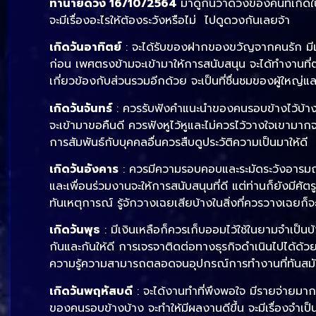
ทำนายดวง 16/10/2564
มาดูกันว่าดวงของคนที่เกิดในแต
จะมีเรื่องอะไรให้ต้องระวังหรือไม่ ไปดูดวงกันเลยจ้า
เกิดวันอาทิตย์
: จะได้รับของฝากของขวัญจากคนรัก มีเพ
ก่อน เพศตรงข้ามจะเข้ามาให้การสนับสนุน จะได้ทำงานที่
เกี่ยวข้องกับส่วนรวมอีกด้วย จะเป็นที่ชื่นชมของผู้ใหญ่แล
เกิดวันจันทร์
: ควรรับฟังคำแนะนำของคนรอบข้างไว้บ้าง 
จะเข้ามาขอคืนดี ควรฟังหูไว้หูและไม่ควรไว้วางใจเขาม
การสัมพันธ์กับบุคคลอื่นควรสืบดูประวัติความเป็นมาให้ดี
เกิดวันอังคาร
: ควรมีความรอบคอบและระมัดระวังอารมณ์ใ
และเพื่อนร่วมงานจะให้การสนับสนุนที่ดี แต่ท่านก็ยังมีศัต
ทันเหตุการณ์ รู้จักวางเฉยเสียบ้างในสิ่งที่ควรวางเฉยก็
เกิดวันพุธ
: มีเงินเหลือก็ควรเก็บออมไว้ใช้ในยามจำเป็นบ
กันและกันให้ดี การเจรจาติดต่อทางธุรกิจดำเนินไปได้ด้
ความรู้ความสามารถตลอดจนอุปกรณ์การทำงานที่ทันสม
เกิดวันพฤหัสบดี
: จะได้งานทำที่พึงพอใจ มีรายจ่ายมากข
ของคนรอบข้างบ้าง จะทำให้มีผลงานดีขึ้น จะมีเรื่องจำเป