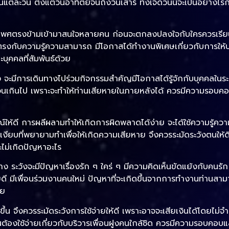
่ละวัน ตั้งแต่วันอาทิตย์จนถึงวันเสาร์ ทั้งเจ็ดวันนี้จะเป็นอย่างไรกัน
ศตรงข้ามเข้ามาสนใจหลายคน ก่อนจะตกลงปลงใจกับใครควรเรียนรู้แล
ตรงกับความรู้ความสามารถ มีโอกาสได้ทำงานพิเศษเกี่ยวกับการให้บ
ะบุคคลที่สัมพันธ์ด้วย
จะมีการเดินทางไปร่วมกิจกรรมสำคัญมีโอกาสได้รู้จักกับบุคคลในระ
ากจนเกินไป เพราะจะทำให้ท่านเสียหายในภายหลังได้ ควรมีความรอบ
ห้ดี การผลีผลามทำให้เกิดการผิดพลาดได้ง่าย จะได้ใช้ความรู้ควา
รูเงียบที่พยายามทำเพื่อให้เกิดความเสียหาย จึงควรระมัดระวังตนให้ดี
จะไม่เกิดปัญหาอะไร
้าง ระวังจะมีปัญหาเรื่องรัก ๆ ใคร่ ๆ มีความคิดเห็นขัดแย้งกับคนรัก
วยดี มีเพื่อนร่วมงานคนใหม่ ปัญหาที่จะเกิดขึ้นจากการทำงานท่านสา
ัย
ึ้น จึงควรระมัดระวังการใช้จ่ายให้ดี เพราะอาจจะเสียเงินได้โดยไม่
็นต้องใช้จ่ายเกี่ยวกับบริวารเพื่อนฝูงคนใกล้ชิด ควรมีความรอบคอ